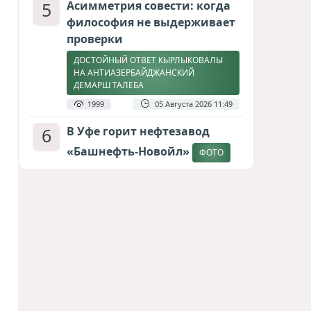
5
Асимметрия совести: когда
философия не выдерживает
проверки
ДОСТОЙНЫЙ ОТВЕТ КЫРЛЫКОВАЛЫ
НА АНТИАЗЕРБАЙДЖАНСКИЙ
ДЕМАРШ ТАЛЕБА
1999
05 Августа 2026 11:49
6
В Уфе горит нефтезавод
«Башнефть-Новойл»
ФОТО
1864
05 Августа 2026 12:53
7
Атлантический щит: Дания
ставит на Фареры в
большой игре за Арктику
СТАТЬЯ МАТАНАТ НАСИБОВОЙ
1661
05 Августа 2026 08:26
8
Европарламент без маски