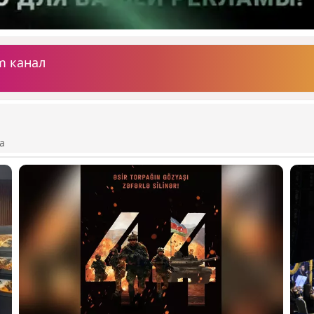
m канал
а