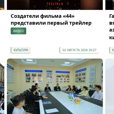
Создатели фильма «44»
Г
представили первый трейлер
в
а
ВИДЕО
к
КУЛЬТУРА
02 АВГУСТА 2026 20:27