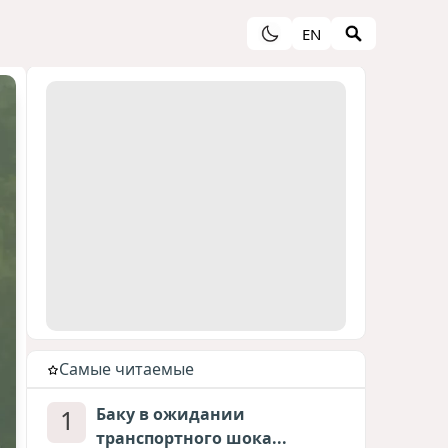
EN
Cамые читаемые
1
Баку в ожидании
транспортного шока...