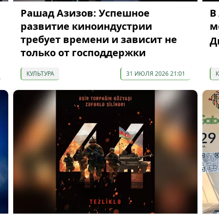
Рашад Азизов: Успешное
В
развитие киноиндустрии
м
требует времени и зависит не
Д
только от господдержки
КУЛЬТУРА
31 ИЮЛЯ 2026 21:01