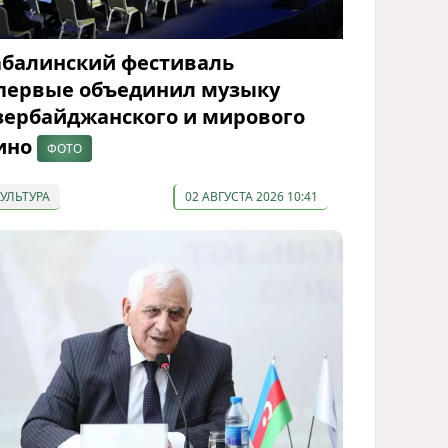
абалинский фестиваль
первые объединил музыку
зербайджанского и мирового
ино
ФОТО
КУЛЬТУРА
02 АВГУСТА 2026 10:41