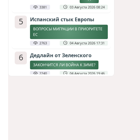
3381
03 Августа 2026 08:24
5
Испанский стык Европы
ВОПРОСЫ МИГРАЦИИ В ПРИОРИТЕТЕ
ЕС
2763
04 Августа 2026 17:31
6
Дедлайн от Зеленского
ЗАКОНЧИТСЯ ЛИ ВОЙНА К ЗИМЕ?
2240
04 Августа 2026 19:46
7
Стена в океане
КИТАЙ ПРОВЕЛ УЧЕНИЯ В ЮЖНО-
КИТАЙСКОМ МОРЕ
1826
03 Августа 2026 20:23
8
Асимметрия совести: когда
философия не выдерживает
проверки