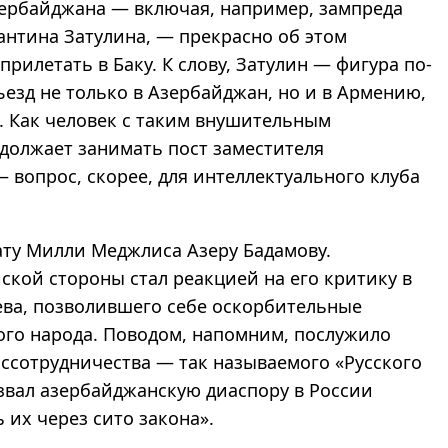
ербайджана — включая, например, зампреда
антина Затулина, — прекрасно об этом
рилетать в Баку. К слову, Затулин — фигура по-
ъезд не только в Азербайджан, но и в Армению,
н. Как человек с таким внушительным
олжает занимать пост заместителя
 вопрос, скорее, для интеллектуального клуба
тату Милли Меджлиса Азеру Бадамову.
йской стороны стал реакцией на его критику в
ева, позволившего себе оскорбительные
ого народа. Поводом, напомним, послужило
оссотрудничества — так называемого «Русского
азвал азербайджанскую диаспору в России
 их через сито закона».