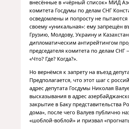
внесённые в «чёрный список» МИД Аз
комитета Госдумы по делам СНГ Конст
осведомлены и попросту не пытаются п
своему «уникальная»: ему запрещён в
Грузию, Молдову, Украину и Казахста
дипломатическим антирейтингом прод
председателя комитета по делам СНГ —
«Что? Где? Когда?».
Но вернёмся к запрету на въезд депу
Предполагается, что этот шаг с росси
адрес депутата Госдумы Николая Валу
высказывания в адрес азербайджанск
закрытие в Баку представительства Р
дома», после чего Валуев публично н
«шоблой-воблой» и призвал «прогнать