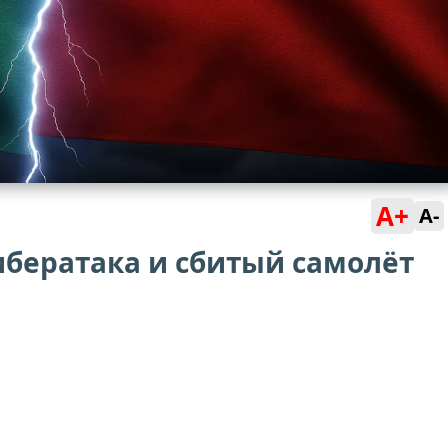
A+
A-
ибератака и сбитый самолёт