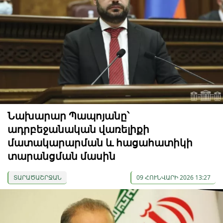
Նախարար Պապոյանը՝
ադրբեջանական վառելիքի
մատակարարման և հացահատիկի
տարանցման մասին
ՏԱՐԱԾԱՇՐՋԱՆ
09 ՀՈՒՆՎԱՐԻ 2026 13:27