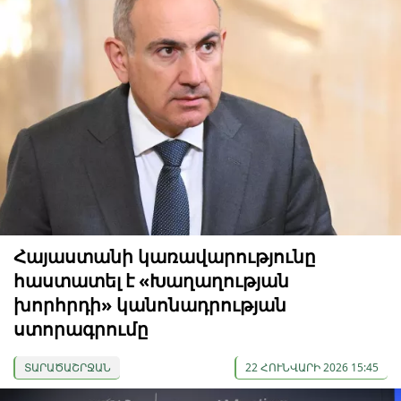
Հայաստանի կառավարությունը
հաստատել է «Խաղաղության
խորհրդի» կանոնադրության
ստորագրումը
ՏԱՐԱԾԱՇՐՋԱՆ
22 ՀՈՒՆՎԱՐԻ 2026 15:45