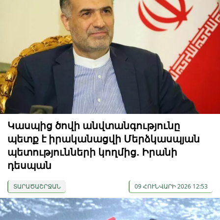
Կասպից ծովի անվտանգությունը
պետք է իրականացվի Մերձկասպյան
պետությունների կողմից. Իրանի
դեսպան
ՏԱՐԱԾԱՇՐՋԱՆ
09 ՀՈՒՆՎԱՐԻ 2026 12:53