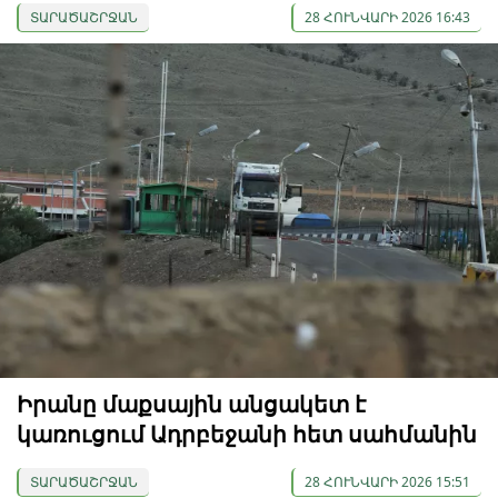
ՏԱՐԱԾԱՇՐՋԱՆ
28 ՀՈՒՆՎԱՐԻ 2026 16:43
Իրանը մաքսային անցակետ է
կառուցում Ադրբեջանի հետ սահմանին
ՏԱՐԱԾԱՇՐՋԱՆ
28 ՀՈՒՆՎԱՐԻ 2026 15:51