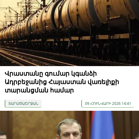
Վրաստանը գումար կգանձի
Ադրբեջանից Հայաստան վառելիքի
տարանցման համար
ՏԱՐԱԾԱՇՐՋԱՆ
09 ՀՈՒՆՎԱՐԻ 2026 14:41