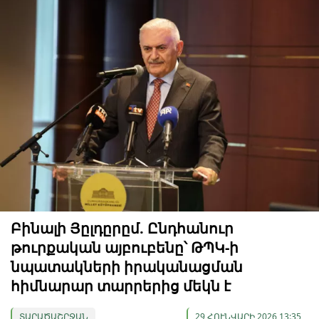
Բինալի Յըլդըրըմ. Ընդհանուր
թուրքական այբուբենը՝ ԹՊԿ-ի
նպատակների իրականացման
հիմնարար տարրերից մեկն է
ՏԱՐԱԾԱՇՐՋԱՆ
29 ՀՈՒՆՎԱՐԻ 2026 13:35