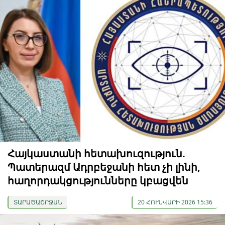
Հայկաստանի հետախուզություն.
Պատերազմ Ադրբեջանի հետ չի լինի,
հաղորդակցությունները կբացվեն
ՏԱՐԱԾԱՇՐՋԱՆ
20 ՀՈՒՆՎԱՐԻ 2026 15:36