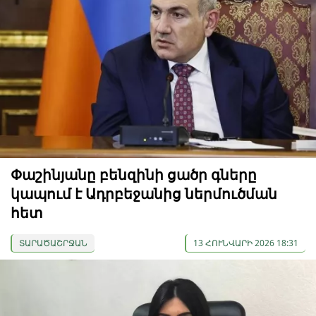
Փաշինյանը բենզինի ցածր գները
կապում է Ադրբեջանից ներմուծման
հետ
ՏԱՐԱԾԱՇՐՋԱՆ
13 ՀՈՒՆՎԱՐԻ 2026 18:31