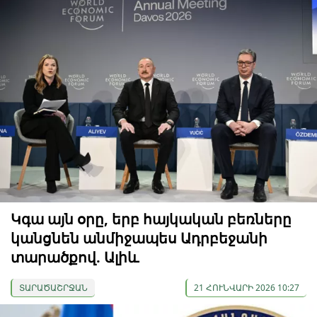
Կգա այն օրը, երբ հայկական բեռները
կանցնեն անմիջապես Ադրբեջանի
տարածքով. Ալիև
ՏԱՐԱԾԱՇՐՋԱՆ
21 ՀՈՒՆՎԱՐԻ 2026 10:27