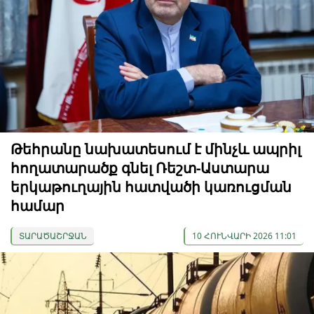
Թեհրանը նախատեսում է մինչև ապրիլ
հողատարածք գնել Ռեշտ-Աստարա
երկաթուղային հատվածի կառուցման
համար
ՏԱՐԱԾԱՇՐՋԱՆ
10 ՀՈՒՆՎԱՐԻ 2026 11:01