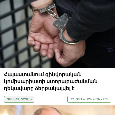
Հայաստանում զինվորական
կոմիսարիատի ստորաբաժանման
ղեկավարը ձերբակալվել է
ՏԱՐԱԾԱՇՐՋԱՆ
22 ՀՈՒՆՎԱՐԻ 2026 21:22