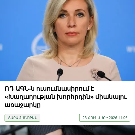
ՌԴ ԱԳՆ-ն ուսումնասիրում է
«Խաղաղության խորհրդին» միանալու
առաջարկը
ՏԱՐԱԾԱՇՐՋԱՆ
23 ՀՈՒՆՎԱՐԻ 2026 11:06