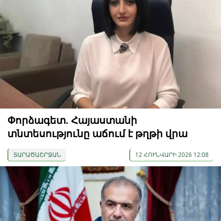
Փորձագետ. Հայաստանի
տնտեսությունը աճում է թղթի վրա
ՏԱՐԱԾԱՇՐՋԱՆ
12 ՀՈՒՆՎԱՐԻ 2026 12:08