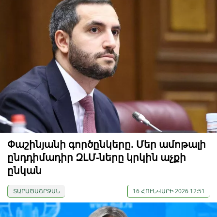
Փաշինյանի գործընկերը. Մեր ամոթալի
ընդդիմադիր ԶԼՄ-ները կրկին աչքի
ընկան
ՏԱՐԱԾԱՇՐՋԱՆ
16 ՀՈՒՆՎԱՐԻ 2026 12:51