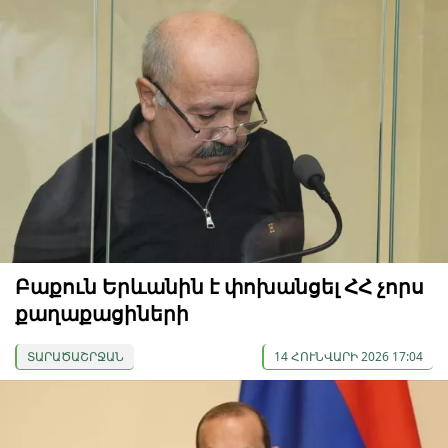
Բաքուն Երևանին է փոխանցել ՀՀ չորս
քաղաքացիների
ՏԱՐԱԾԱՇՐՋԱՆ
14 ՀՈՒՆՎԱՐԻ 2026 17:04