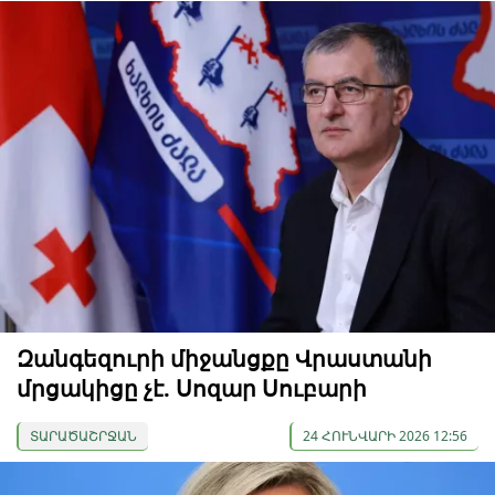
Զանգեզուրի միջանցքը Վրաստանի
մրցակիցը չէ. Սոզար Սուբարի
ՏԱՐԱԾԱՇՐՋԱՆ
24 ՀՈՒՆՎԱՐԻ 2026 12:56