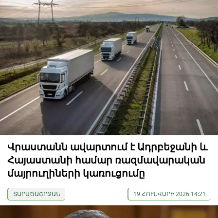
Վրաստանն ավարտում է Ադրբեջանի և
Հայաստանի համար ռազմավարական
մայրուղիների կառուցումը
ՏԱՐԱԾԱՇՐՋԱՆ
19 ՀՈՒՆՎԱՐԻ 2026 14:21