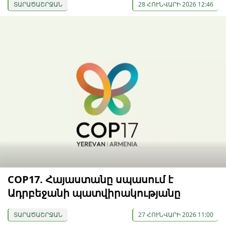
ՏԱՐԱԾԱՇՐՋԱՆ
28 ՀՈՒՆՎԱՐԻ 2026 12:46
COP17. Հայաստանը սպասում է
Ադրբեջանի պատվիրակությանը
ՏԱՐԱԾԱՇՐՋԱՆ
27 ՀՈՒՆՎԱՐԻ 2026 11:00