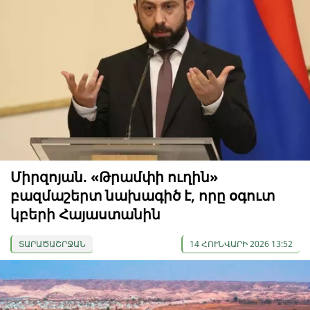
Միրզոյան. «Թրամփի ուղին»
բազմաշերտ նախագիծ է, որը օգուտ
կբերի Հայաստանին
ՏԱՐԱԾԱՇՐՋԱՆ
14 ՀՈՒՆՎԱՐԻ 2026 13:52