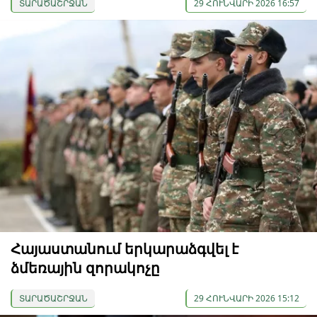
ՏԱՐԱԾԱՇՐՋԱՆ
29 ՀՈՒՆՎԱՐԻ 2026 16:57
Հայաստանում երկարաձգվել է
ձմեռային զորակոչը
ՏԱՐԱԾԱՇՐՋԱՆ
29 ՀՈՒՆՎԱՐԻ 2026 15:12