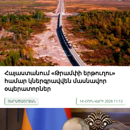
Հայաստանում «Թրամփի երթուղու»
համար կներգրավվեն մասնավոր
օպերատորներ
ՏԱՐԱԾԱՇՐՋԱՆ
14 ՀՈՒՆՎԱՐԻ 2026 11:12