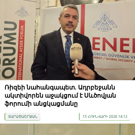
Ռիզեի նահանգապետ. Ադրբեջանն
ակտիվորեն աջակցում է Սևծովյան
ֆորումի անցկացմանը
ՏԱՐԱԾԱՇՐՋԱՆ
15 ՀՈՒՆՎԱՐԻ 2026 14:12