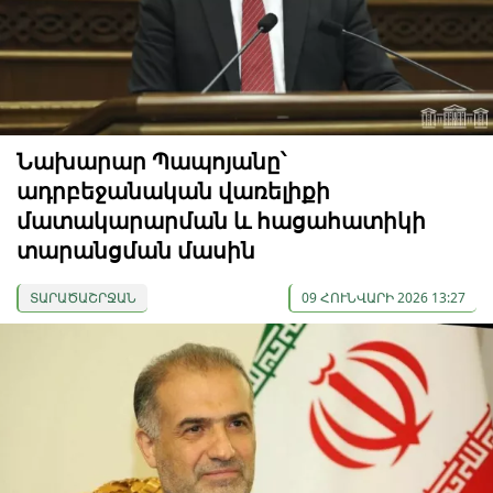
Նախարար Պապոյանը՝
ադրբեջանական վառելիքի
մատակարարման և հացահատիկի
տարանցման մասին
ՏԱՐԱԾԱՇՐՋԱՆ
09 ՀՈՒՆՎԱՐԻ 2026 13:27