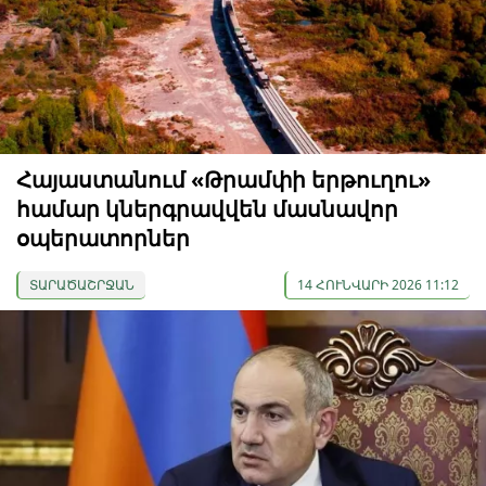
Հայաստանում «Թրամփի երթուղու»
համար կներգրավվեն մասնավոր
օպերատորներ
ՏԱՐԱԾԱՇՐՋԱՆ
14 ՀՈՒՆՎԱՐԻ 2026 11:12