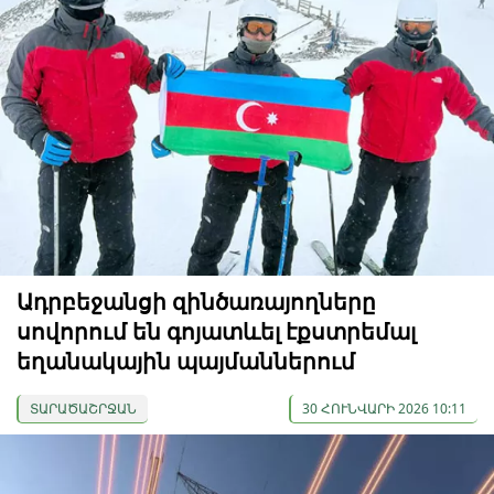
Ադրբեջանցի զինծառայողները
սովորում են գոյատևել էքստրեմալ
եղանակային պայմաններում
ՏԱՐԱԾԱՇՐՋԱՆ
30 ՀՈՒՆՎԱՐԻ 2026 10:11