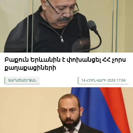
Բաքուն Երևանին է փոխանցել ՀՀ չորս
քաղաքացիների
ՏԱՐԱԾԱՇՐՋԱՆ
14 ՀՈՒՆՎԱՐԻ 2026 17:04