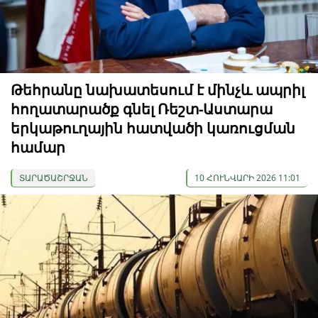
Թեհրանը նախատեսում է մինչև ապրիլ
հողատարածք գնել Ռեշտ-Աստարա
երկաթուղային հատվածի կառուցման
համար
ՏԱՐԱԾԱՇՐՋԱՆ
10 ՀՈՒՆՎԱՐԻ 2026 11:01