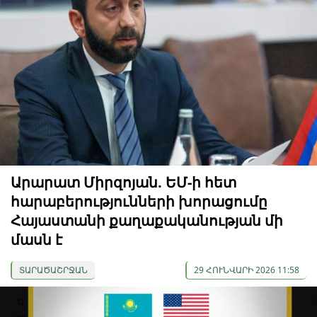
Արարատ Միրզոյան. ԵՄ-ի հետ
հարաբերությունների խորացումը
Հայաստանի քաղաքականության մի
մասն է
ՏԱՐԱԾԱՇՐՋԱՆ
29 ՀՈՒՆՎԱՐԻ 2026 11:58