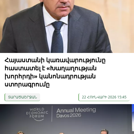
Հայաստանի կառավարությունը
հաստատել է «Խաղաղության
խորհրդի» կանոնադրության
ստորագրումը
ՏԱՐԱԾԱՇՐՋԱՆ
22 ՀՈՒՆՎԱՐԻ 2026 15:45