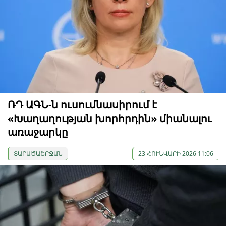
ՌԴ ԱԳՆ-ն ուսումնասիրում է
«Խաղաղության խորհրդին» միանալու
առաջարկը
ՏԱՐԱԾԱՇՐՋԱՆ
23 ՀՈՒՆՎԱՐԻ 2026 11:06