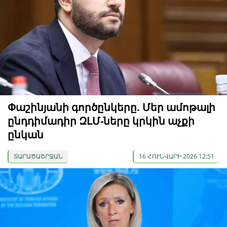
Փաշինյանի գործընկերը. Մեր ամոթալի
ընդդիմադիր ԶԼՄ-ները կրկին աչքի
ընկան
ՏԱՐԱԾԱՇՐՋԱՆ
16 ՀՈՒՆՎԱՐԻ 2026 12:51