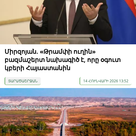
Միրզոյան. «Թրամփի ուղին»
բազմաշերտ նախագիծ է, որը օգուտ
կբերի Հայաստանին
ՏԱՐԱԾԱՇՐՋԱՆ
14 ՀՈՒՆՎԱՐԻ 2026 13:52