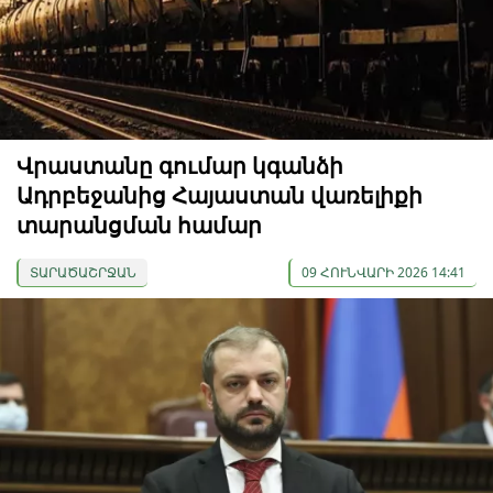
Վրաստանը գումար կգանձի
Ադրբեջանից Հայաստան վառելիքի
տարանցման համար
ՏԱՐԱԾԱՇՐՋԱՆ
09 ՀՈՒՆՎԱՐԻ 2026 14:41