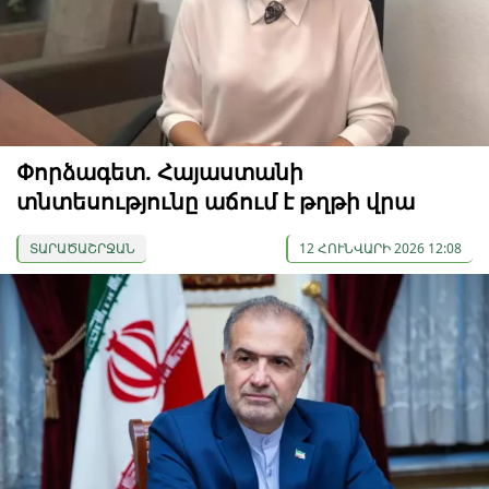
Փորձագետ. Հայաստանի
տնտեսությունը աճում է թղթի վրա
ՏԱՐԱԾԱՇՐՋԱՆ
12 ՀՈՒՆՎԱՐԻ 2026 12:08