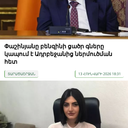
Փաշինյանը բենզինի ցածր գները
կապում է Ադրբեջանից ներմուծման
հետ
ՏԱՐԱԾԱՇՐՋԱՆ
13 ՀՈՒՆՎԱՐԻ 2026 18:31