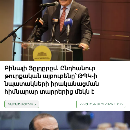
Բինալի Յըլդըրըմ. Ընդհանուր
թուրքական այբուբենը՝ ԹՊԿ-ի
նպատակների իրականացման
հիմնարար տարրերից մեկն է
ՏԱՐԱԾԱՇՐՋԱՆ
29 ՀՈՒՆՎԱՐԻ 2026 13:35