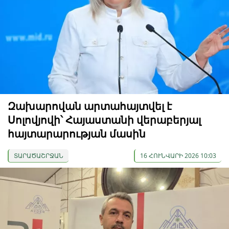
Զախարովան արտահայտվել է
Սոլովյովի՝ Հայաստանի վերաբերյալ
հայտարարության մասին
ՏԱՐԱԾԱՇՐՋԱՆ
16 ՀՈՒՆՎԱՐԻ 2026 10:03