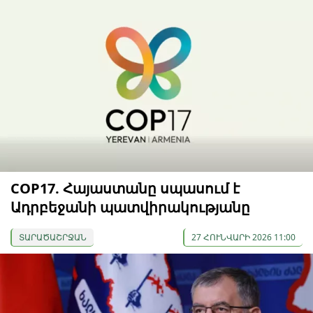
COP17. Հայաստանը սպասում է
Ադրբեջանի պատվիրակությանը
ՏԱՐԱԾԱՇՐՋԱՆ
27 ՀՈՒՆՎԱՐԻ 2026 11:00