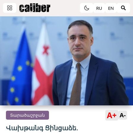
RU
EN
A+
A-
Տարածաշրջան
Վախթանգ Ցինցաձե.