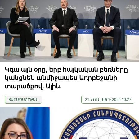
Կգա այն օրը, երբ հայկական բեռները
կանցնեն անմիջապես Ադրբեջանի
տարածքով. Ալիև
ՏԱՐԱԾԱՇՐՋԱՆ
21 ՀՈՒՆՎԱՐԻ 2026 10:27