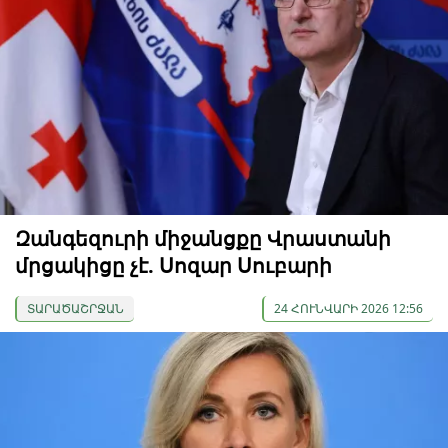
Զանգեզուրի միջանցքը Վրաստանի
մրցակիցը չէ. Սոզար Սուբարի
ՏԱՐԱԾԱՇՐՋԱՆ
24 ՀՈՒՆՎԱՐԻ 2026 12:56