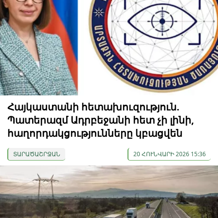
Հայկաստանի հետախուզություն.
Պատերազմ Ադրբեջանի հետ չի լինի,
հաղորդակցությունները կբացվեն
ՏԱՐԱԾԱՇՐՋԱՆ
20 ՀՈՒՆՎԱՐԻ 2026 15:36