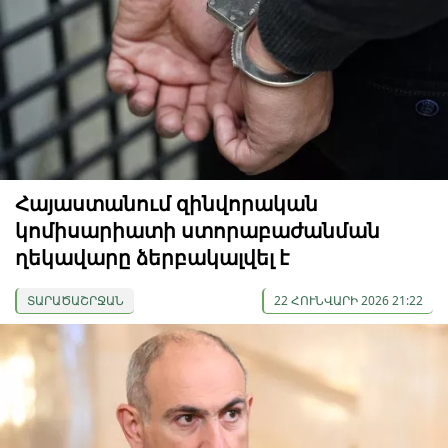
Հայաստանում զինվորական
կոմիսարիատի ստորաբաժանման
ղեկավարը ձերբակալվել է
ՏԱՐԱԾԱՇՐՋԱՆ
22 ՀՈՒՆՎԱՐԻ 2026 21:22