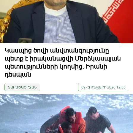
Կասպից ծովի անվտանգությունը
պետք է իրականացվի Մերձկասպյան
պետությունների կողմից. Իրանի
դեսպան
ՏԱՐԱԾԱՇՐՋԱՆ
09 ՀՈՒՆՎԱՐԻ 2026 12:53