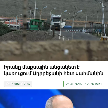
Իրանը մաքսային անցակետ է
կառուցում Ադրբեջանի հետ սահմանին
ՏԱՐԱԾԱՇՐՋԱՆ
28 ՀՈՒՆՎԱՐԻ 2026 15:51