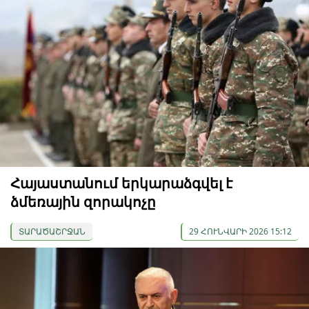
Հայաստանում երկարաձգվել է
ձմեռային զորակոչը
ՏԱՐԱԾԱՇՐՋԱՆ
29 ՀՈՒՆՎԱՐԻ 2026 15:12