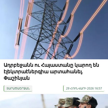
Ադրբեջանն ու Հայաստանը կարող են
էլեկտրաէներգիա արտահանել.
Փաշինյան
ՏԱՐԱԾԱՇՐՋԱՆ
29 ՀՈՒՆՎԱՐԻ 2026 16:57