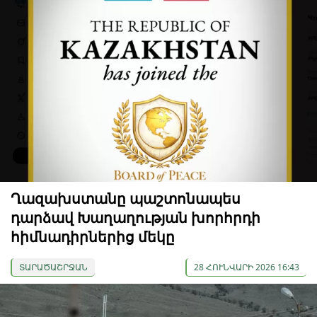
Ղազախստանը պաշտոնապես
դարձավ Խաղաղության խորհրդի
հիմնադիրներից մեկը
ՏԱՐԱԾԱՇՐՋԱՆ
28 ՀՈՒՆՎԱՐԻ 2026 16:43