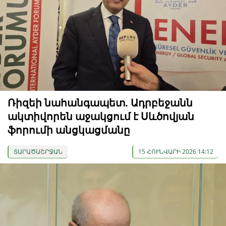
Ռիզեի նահանգապետ. Ադրբեջանն
ակտիվորեն աջակցում է Սևծովյան
ֆորումի անցկացմանը
ՏԱՐԱԾԱՇՐՋԱՆ
15 ՀՈՒՆՎԱՐԻ 2026 14:12