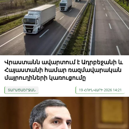
Վրաստանն ավարտում է Ադրբեջանի և
Հայաստանի համար ռազմավարական
մայրուղիների կառուցումը
ՏԱՐԱԾԱՇՐՋԱՆ
19 ՀՈՒՆՎԱՐԻ 2026 14:21