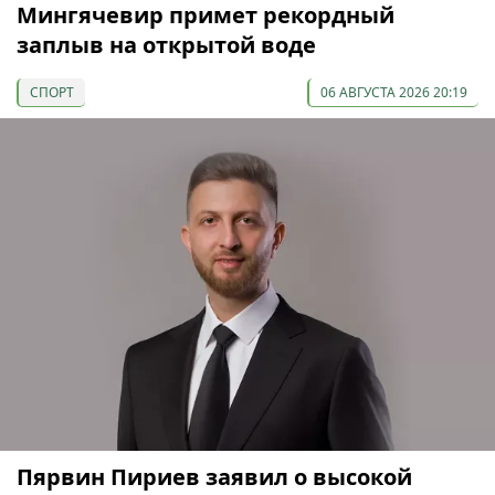
Мингячевир примет рекордный
заплыв на открытой воде
СПОРТ
06 АВГУСТА 2026 20:19
Пярвин Пириев заявил о высокой