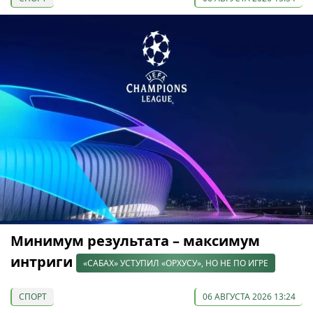
Минимум результата – максимум
интриги
«САБАХ» УСТУПИЛ «ОРХУСУ», НО НЕ ПО ИГРЕ
СПОРТ
06 АВГУСТА 2026 13:24