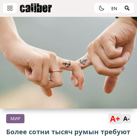
EN
A+
A-
МИР
Более сотни тысяч румын требуют