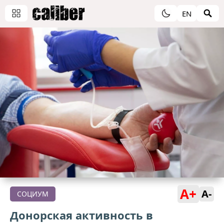
EN
A+
A-
СОЦИУМ
Донорская активность в