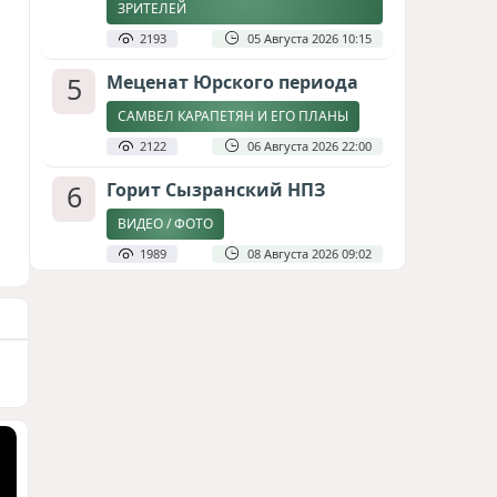
ЗРИТЕЛЕЙ
2193
05 Августа 2026 10:15
5
Меценат Юрского периода
САМВЕЛ КАРАПЕТЯН И ЕГО ПЛАНЫ
2122
06 Августа 2026 22:00
6
Горит Сызранский НПЗ
ВИДЕО / ФОТО
1989
08 Августа 2026 09:02
7
Атлантический щит: Дания
ставит на Фареры в
большой игре за Арктику
СТАТЬЯ МАТАНАТ НАСИБОВОЙ
1931
05 Августа 2026 08:26
8
Зять главкома ВКС РФ погиб
при взрыве у ресторана в