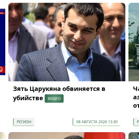
Зять Царукяна обвиняется в
Ч
а
убийстве
ВИДЕО
о
РЕГИОН
08 АВГУСТА 2026 13:30