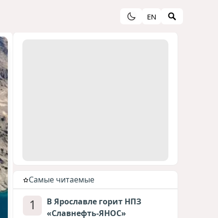
EN
Cамые читаемые
1
В Ярославле горит НПЗ
«Славнефть-ЯНОС»