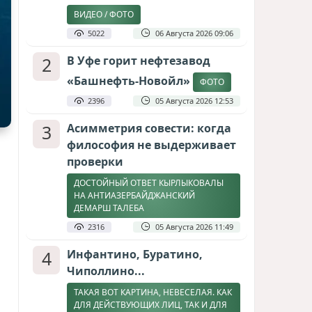
ВИДЕО / ФОТО
5022
06 Августа 2026 09:06
2
В Уфе горит нефтезавод
«Башнефть-Новойл»
ФОТО
2396
05 Августа 2026 12:53
3
Асимметрия совести: когда
философия не выдерживает
проверки
ДОСТОЙНЫЙ ОТВЕТ КЫРЛЫКОВАЛЫ
НА АНТИАЗЕРБАЙДЖАНСКИЙ
ДЕМАРШ ТАЛЕБА
2316
05 Августа 2026 11:49
4
Инфантино, Буратино,
Чиполлино...
ТАКАЯ ВОТ КАРТИНА, НЕВЕСЕЛАЯ. КАК
ДЛЯ ДЕЙСТВУЮЩИХ ЛИЦ, ТАК И ДЛЯ