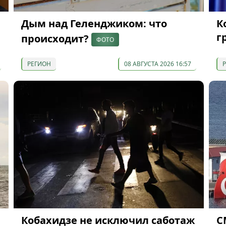
Дым над Геленджиком: что
К
г
происходит?
ФОТО
РЕГИОН
08 АВГУСТА 2026 16:57
Кобахидзе не исключил саботаж
С