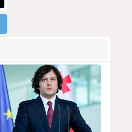
Москве
ВИДЕО / ФОТО
1427
05 Августа 2026 16:31
9
Стало известно, что построят
на месте снесённой
бакинской 14-этажки
ФОТО / ПОДРОБНОСТИ
1408
07 Августа 2026 10:34
10
Тень биткоина над Грузией:
блэкауты и проблемы
майнинга
СТАТЬЯ ВЛАДИМИРА ЦХВЕДИАНИ
1282
05 Августа 2026 17:46