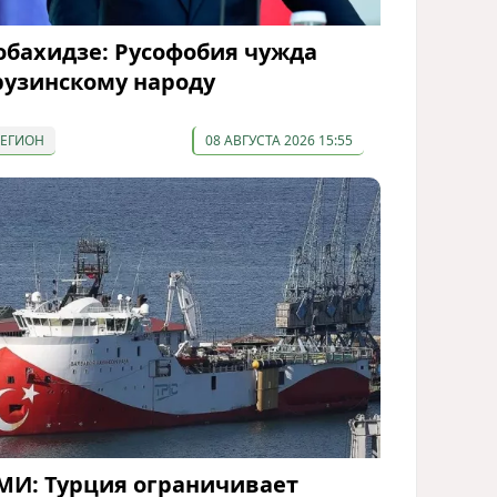
обахидзе: Русофобия чужда
рузинскому народу
РЕГИОН
08 АВГУСТА 2026 15:55
МИ: Турция ограничивает