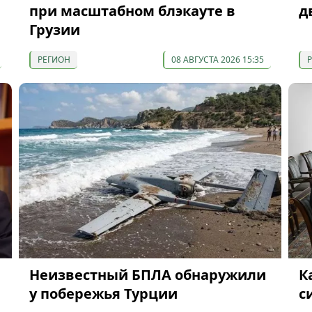
при масштабном блэкауте в
д
Грузии
РЕГИОН
08 АВГУСТА 2026 15:35
Неизвестный БПЛА обнаружили
К
у побережья Турции
с