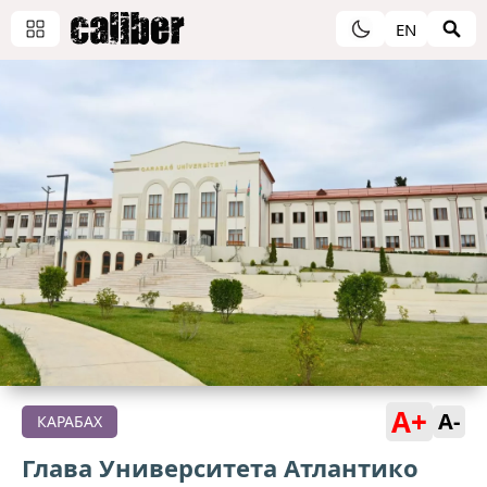
EN
A+
A-
КАРАБАХ
Глава Университета Атлантико