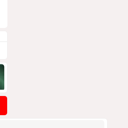
блэкауты и проблемы
майнинга
СТАТЬЯ ВЛАДИМИРА ЦХВЕДИАНИ
1177
05 Августа 2026 17:46
9
Можно ли предсказать
конец войны переходного
периода?
УКРАИНСКИЕ ЭКСПЕРТЫ О ДЕДЛАЙНЕ
ЗЕЛЕНСКОГО НА МИР
1069
05 Августа 2026 19:49
10
Америка сворачивает
флаги: Вашингтон
сокращает свою
дипломатическую сеть
СТАТЬЯ МАТАНАТ НАСИБОВОЙ
1020
06 Августа 2026 10:21