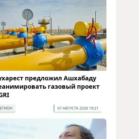
ухарест предложил Ашхабаду
еанимировать газовый проект
GRI
РЕГИОН
07 АВГУСТА 2026 19:21