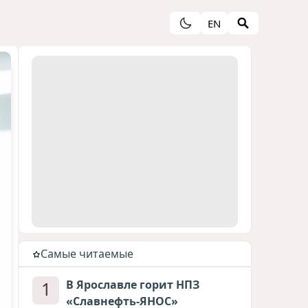
EN
Cамые читаемые
1
В Ярославле горит НПЗ
«Славнефть-ЯНОС»