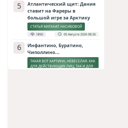
5
Атлантический щит: Дания
ставит на Фареры в
большой игре за Арктику
СТАТЬЯ МАТАНАТ НАСИБОВОЙ
1850
05 Августа 2026 08:26
6
Инфантино, Буратино,
Чиполлино...
ТАКАЯ ВОТ КАРТИНА, НЕВЕСЕЛАЯ. КАК
ДЛЯ ДЕЙСТВУЮЩИХ ЛИЦ, ТАК И ДЛЯ
ЗРИТЕЛЕЙ
1659
05 Августа 2026 10:15
7
Зять главкома ВКС РФ погиб
при взрыве у ресторана в
Москве
ВИДЕО / ФОТО
1319
05 Августа 2026 16:31
8
Тень биткоина над Грузией: