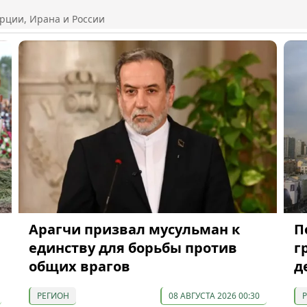
рции, Ирана и России
Арагчи призвал мусульман к
П
единству для борьбы против
г
общих врагов
д
РЕГИОН
08 АВГУСТА 2026 00:30