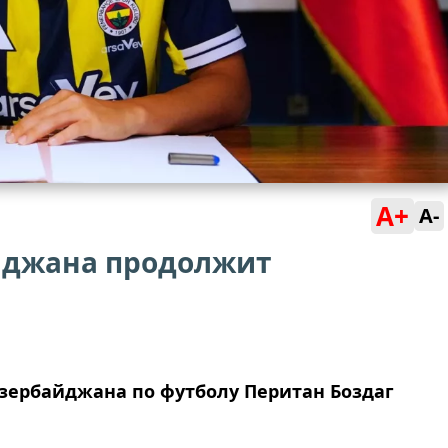
A+
A-
йджана продолжит
зербайджана по футболу Перитан Боздаг