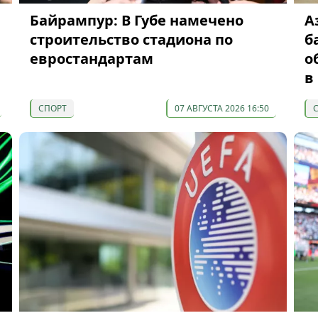
Байрампур: В Губе намечено
А
строительство стадиона по
б
евростандартам
о
в
СПОРТ
07 АВГУСТА 2026 16:50