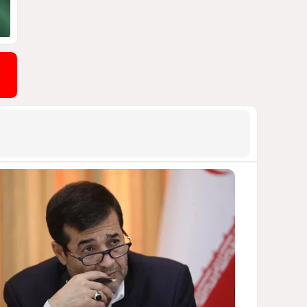
блэкауты и проблемы
майнинга
СТАТЬЯ ВЛАДИМИРА ЦХВЕДИАНИ
1177
05 Августа 2026 17:46
9
Можно ли предсказать
конец войны переходного
периода?
УКРАИНСКИЕ ЭКСПЕРТЫ О ДЕДЛАЙНЕ
ЗЕЛЕНСКОГО НА МИР
1069
05 Августа 2026 19:49
10
Америка сворачивает
флаги: Вашингтон
сокращает свою
дипломатическую сеть
СТАТЬЯ МАТАНАТ НАСИБОВОЙ
1020
06 Августа 2026 10:21