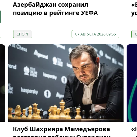
Азербайджан сохранил
«
позицию в рейтинге УЕФА
у
СПОРТ
07 АВГУСТА 2026 09:55
Клуб Шахрияра Мамедъярова
«