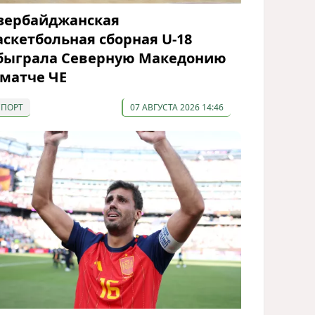
зербайджанская
аскетбольная сборная U-18
быграла Северную Македонию
 матче ЧЕ
СПОРТ
07 АВГУСТА 2026 14:46