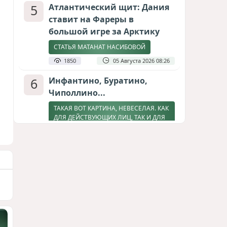
5
Атлантический щит: Дания
ставит на Фареры в
большой игре за Арктику
СТАТЬЯ МАТАНАТ НАСИБОВОЙ
1850
05 Августа 2026 08:26
6
Инфантино, Буратино,
Чиполлино...
ТАКАЯ ВОТ КАРТИНА, НЕВЕСЕЛАЯ. КАК
ДЛЯ ДЕЙСТВУЮЩИХ ЛИЦ, ТАК И ДЛЯ
ЗРИТЕЛЕЙ
1657
05 Августа 2026 10:15
7
Зять главкома ВКС РФ погиб
при взрыве у ресторана в
Москве
ВИДЕО / ФОТО
1319
05 Августа 2026 16:31
8
Тень биткоина над Грузией: