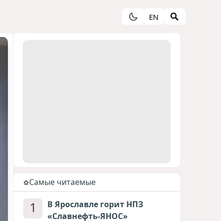
EN
Cамые читаемые
1
В Ярославле горит НПЗ
«Славнефть-ЯНОС»