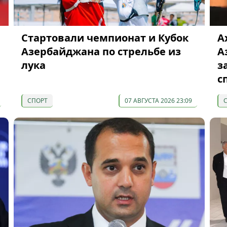
Cтартовали чемпионат и Кубок
А
Азербайджана по стрельбе из
А
лука
з
с
СПОРТ
07 АВГУСТА 2026 23:09