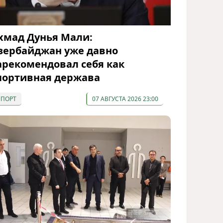
хмад Дунья Мали:
зербайджан уже давно
арекомендовал себя как
портивная держава
СПОРТ
07 АВГУСТА 2026 23:00