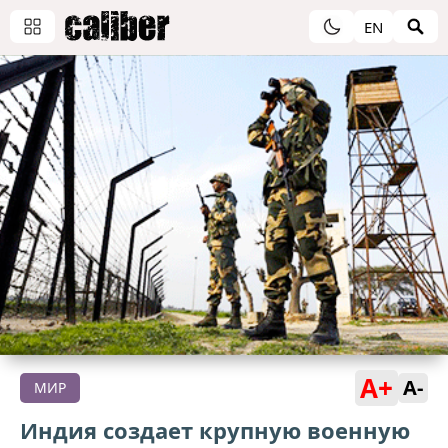
EN
A+
A-
МИР
Индия создает крупную военную