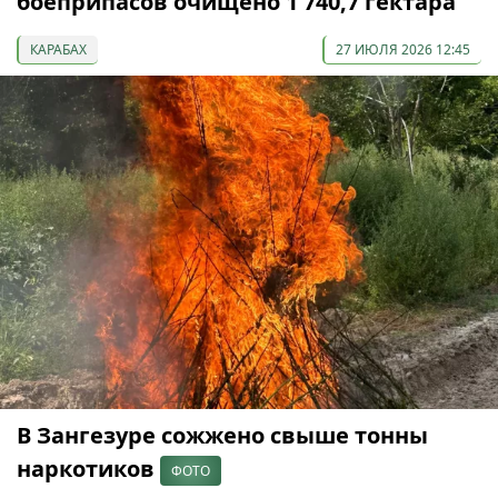
боеприпасов очищено 1 740,7 гектара
КАРАБАХ
27 ИЮЛЯ 2026 12:45
В Зангезуре сожжено свыше тонны
наркотиков
ФОТО