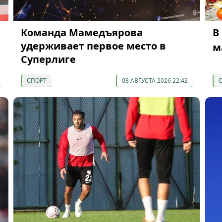
Команда Мамедъярова
В
удерживает первое место в
м
Суперлиге
СПОРТ
08 АВГУСТА 2026 22:42