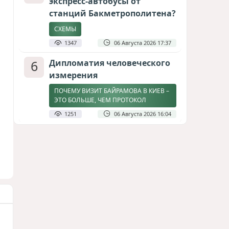
экспресс-автобусы от
станций Бакметрополитена?
СХЕМЫ
1347
06 Августа 2026 17:37
6
Дипломатия человеческого
измерения
ПОЧЕМУ ВИЗИТ БАЙРАМОВА В КИЕВ –
ЭТО БОЛЬШЕ, ЧЕМ ПРОТОКОЛ
1251
06 Августа 2026 16:04
7
Затоплен участок
строящейся в Баку новой
трассы
СТРОЙКА ПРИОСТАНОВЛЕНА / ВИДЕО
1160
08 Августа 2026 11:17
8
Америка сворачивает
флаги: Вашингтон