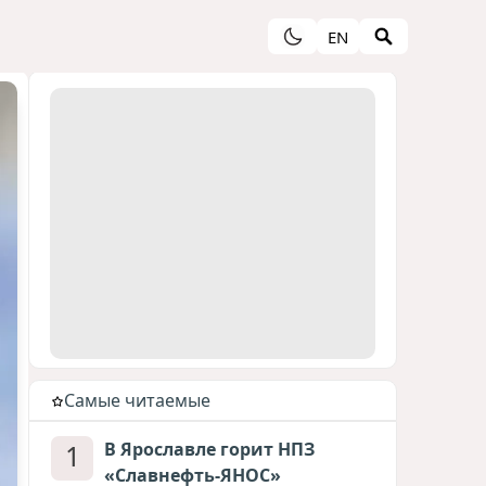
EN
Cамые читаемые
1
В Ярославле горит НПЗ
«Славнефть-ЯНОС»