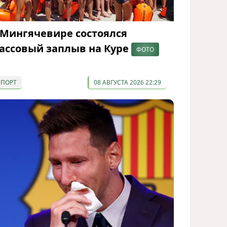
 Мингячевире состоялся
ассовый заплыв на Куре
ФОТО
СПОРТ
08 АВГУСТА 2026 22:29