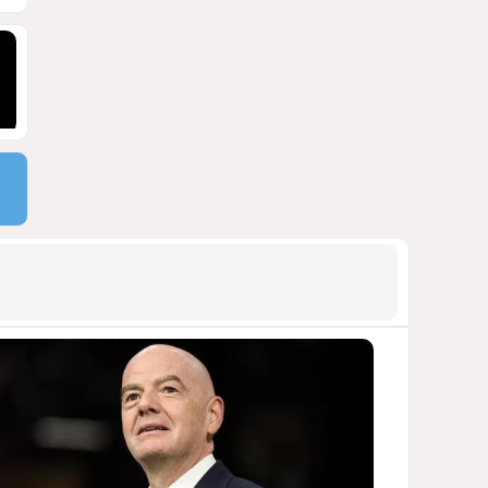
сокращает свою
дипломатическую сеть
СТАТЬЯ МАТАНАТ НАСИБОВОЙ
1155
06 Августа 2026 10:21
9
Байрамов и Буданов
обсудили двусторонние
отношения
1104
06 Августа 2026 20:00
10
Раскол по-
латиноамерикански
ЧТО СТОИТ ЗА ОБОСТРЕНИЕМ
ОТНОШЕНИЙ МЕЖДУ БРАЗИЛИЕЙ И
АРГЕНТИНОЙ?
1079
07 Августа 2026 12:17