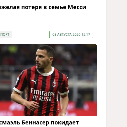
яжелая потеря в семье Месси
СПОРТ
08 АВГУСТА 2026 15:17
смаэль Беннасер покидает