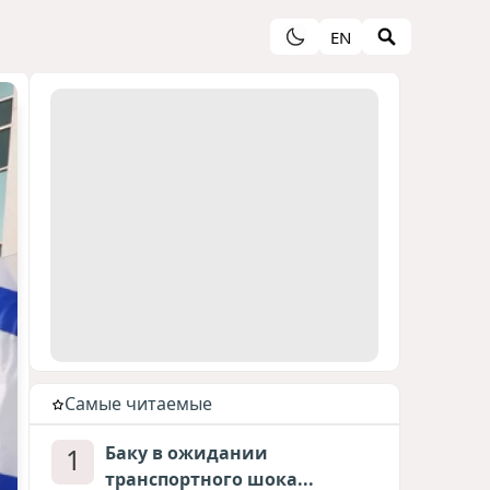
EN
Cамые читаемые
1
Баку в ожидании
транспортного шока...