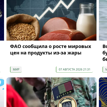
ФАО сообщила о росте мировых
В
цен на продукты из-за жары
б
б
МИР
07 АВГУСТА 2026 21:31