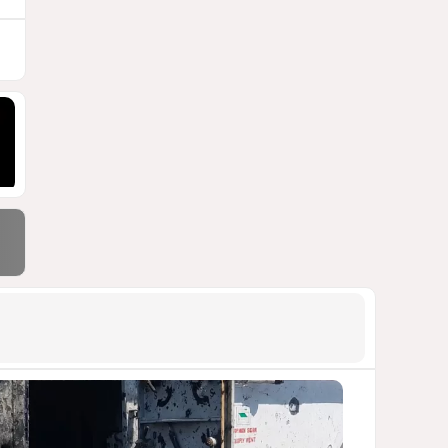
СТАТЬЯ МАТАНАТ НАСИБОВОЙ
1773
05 Августа 2026 08:26
9
Европарламент без маски
АРМЯНСКОЕ ЛОББИ, РОССИЙСКИЙ
СЛЕД И КРИЗИС ЕВРОПЕЙСКОЙ
МОРАЛИ
1725
04 Августа 2026 14:14
10
Инфантино, Буратино,
Чиполлино...
ТАКАЯ ВОТ КАРТИНА, НЕВЕСЕЛАЯ. КАК
ДЛЯ ДЕЙСТВУЮЩИХ ЛИЦ, ТАК И ДЛЯ
ЗРИТЕЛЕЙ
1456
05 Августа 2026 10:15