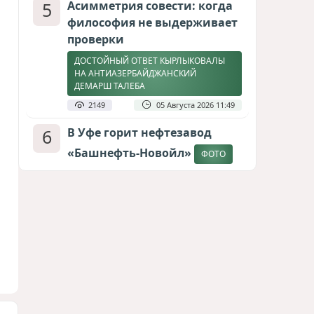
5
Асимметрия совести: когда
философия не выдерживает
проверки
ДОСТОЙНЫЙ ОТВЕТ КЫРЛЫКОВАЛЫ
НА АНТИАЗЕРБАЙДЖАНСКИЙ
ДЕМАРШ ТАЛЕБА
2149
05 Августа 2026 11:49
6
В Уфе горит нефтезавод
«Башнефть-Новойл»
ФОТО
2126
05 Августа 2026 12:53
7
Меценат Юрского периода
САМВЕЛ КАРАПЕТЯН И ЕГО ПЛАНЫ
1825
06 Августа 2026 22:00
8
Атлантический щит: Дания
ставит на Фареры в
большой игре за Арктику