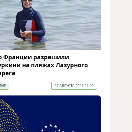
о Франции разрешили
уркини на пляжах Лазурного
ерега
МИР
07 АВГУСТА 2026 21:09