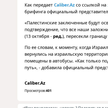
Как передает
Caliber.Az
со ссылкой на
брифинга официальный представител
«Палестинские заключенные будут ос
подтверждение, что все наши заложн
(13 октября -
ред.
), пересекли границу
По ее словам, к моменту, когда Изра
вернулись на израильскую территори
помещены в автобусы. «Как только по
путь», - добавила официальный предс
Caliber.Az
Просмотров:
401
Вам понравилась новость? Поделиться в с