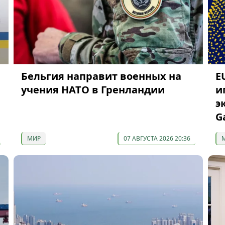
Бельгия направит военных на
E
учения НАТО в Гренландии
и
э
G
МИР
07 АВГУСТА 2026 20:36