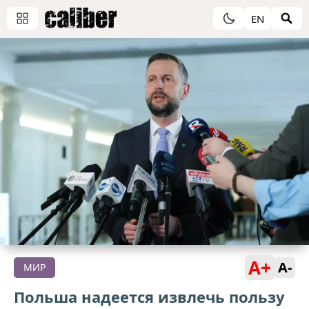
EN
A+
A-
МИР
Польша надеется извлечь пользу