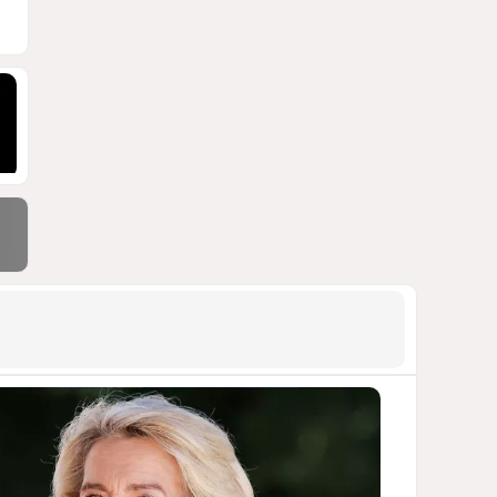
Москве
ВИДЕО / ФОТО
1393
05 Августа 2026 16:31
9
Стало известно, что построят
на месте снесённой
бакинской 14-этажки
ФОТО / ПОДРОБНОСТИ
1316
07 Августа 2026 10:34
10
Тень биткоина над Грузией:
блэкауты и проблемы
майнинга
СТАТЬЯ ВЛАДИМИРА ЦХВЕДИАНИ
1251
05 Августа 2026 17:46