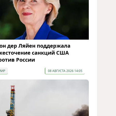
он дер Ляйен поддержала
жесточение санкций США
ротив России
МИР
08 АВГУСТА 2026 14:05