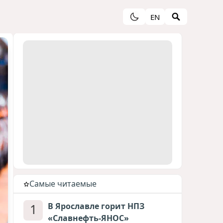
EN
Cамые читаемые
1
В Ярославле горит НПЗ
«Славнефть-ЯНОС»