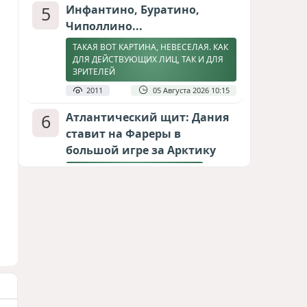
5
Инфантино, Буратино,
Чиполлино...
ТАКАЯ ВОТ КАРТИНА, НЕВЕСЕЛАЯ. КАК
ДЛЯ ДЕЙСТВУЮЩИХ ЛИЦ, ТАК И ДЛЯ
ЗРИТЕЛЕЙ
2011
05 Августа 2026 10:15
6
Атлантический щит: Дания
ставит на Фареры в
большой игре за Арктику
СТАТЬЯ МАТАНАТ НАСИБОВОЙ
1910
05 Августа 2026 08:26
7
Горит Сызранский НПЗ
ВИДЕО / ФОТО
1744
08 Августа 2026 09:02
8
Зять главкома ВКС РФ погиб
при взрыве у ресторана в