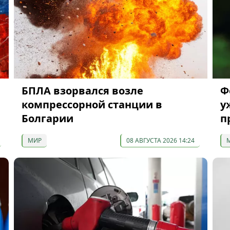
БПЛА взорвался возле
Ф
компрессорной станции в
у
Болгарии
п
МИР
08 АВГУСТА 2026 14:24