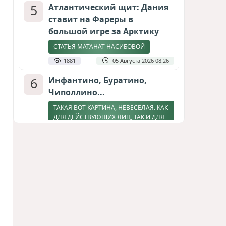
5
Атлантический щит: Дания
ставит на Фареры в
большой игре за Арктику
СТАТЬЯ МАТАНАТ НАСИБОВОЙ
1881
05 Августа 2026 08:26
6
Инфантино, Буратино,
Чиполлино...
ТАКАЯ ВОТ КАРТИНА, НЕВЕСЕЛАЯ. КАК
ДЛЯ ДЕЙСТВУЮЩИХ ЛИЦ, ТАК И ДЛЯ
ЗРИТЕЛЕЙ
1755
05 Августа 2026 10:15
7
Зять главкома ВКС РФ погиб
при взрыве у ресторана в
Москве
ВИДЕО / ФОТО
1349
05 Августа 2026 16:31
8
Тень биткоина над Грузией: