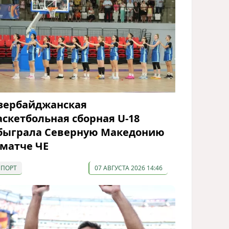
зербайджанская
аскетбольная сборная U-18
быграла Северную Македонию
 матче ЧЕ
СПОРТ
07 АВГУСТА 2026 14:46