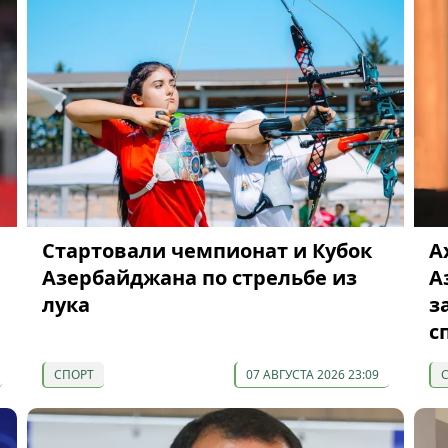
Cтартовали чемпионат и Кубок
А
Азербайджана по стрельбе из
А
лука
з
с
СПОРТ
07 АВГУСТА 2026 23:09