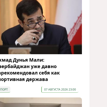
хмад Дунья Мали:
зербайджан уже давно
арекомендовал себя как
портивная держава
СПОРТ
07 АВГУСТА 2026 23:00