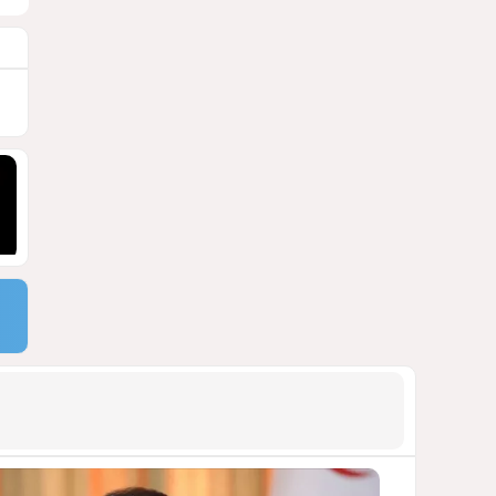
блэкауты и проблемы
майнинга
СТАТЬЯ ВЛАДИМИРА ЦХВЕДИАНИ
1206
05 Августа 2026 17:46
9
Стало известно, что построят
на месте снесённой
бакинской 14-этажки
ФОТО / ПОДРОБНОСТИ
1116
07 Августа 2026 10:34
10
Можно ли предсказать
конец войны переходного
периода?
УКРАИНСКИЕ ЭКСПЕРТЫ О ДЕДЛАЙНЕ
ЗЕЛЕНСКОГО НА МИР
1093
05 Августа 2026 19:49