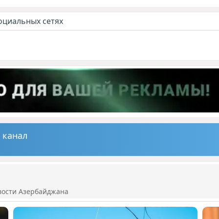
оциальных сетях
 канал
вости Азербайджана