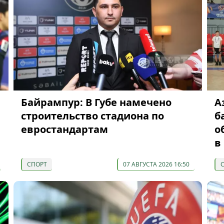
Байрампур: В Губе намечено
А
строительство стадиона по
б
евростандартам
о
в
СПОРТ
07 АВГУСТА 2026 16:50