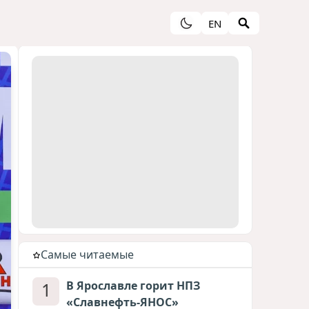
EN
Cамые читаемые
1
В Ярославле горит НПЗ
«Славнефть-ЯНОС»