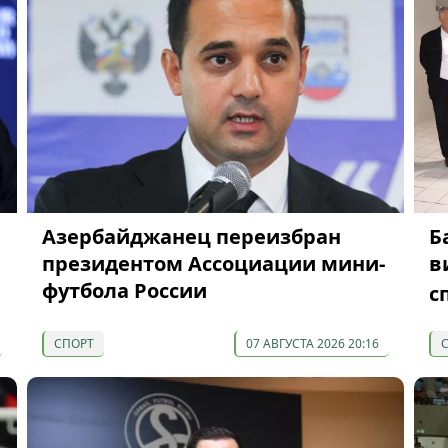
Азербайджанец переизбран
Б
президентом Ассоциации мини-
в
футбола России
с
СПОРТ
07 АВГУСТА 2026 20:16