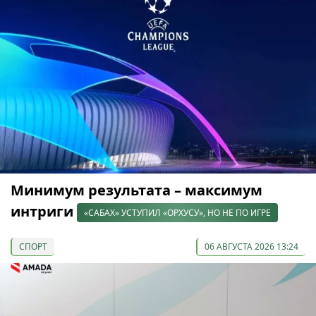
Минимум результата – максимум
интриги
«САБАХ» УСТУПИЛ «ОРХУСУ», НО НЕ ПО ИГРЕ
СПОРТ
06 АВГУСТА 2026 13:24