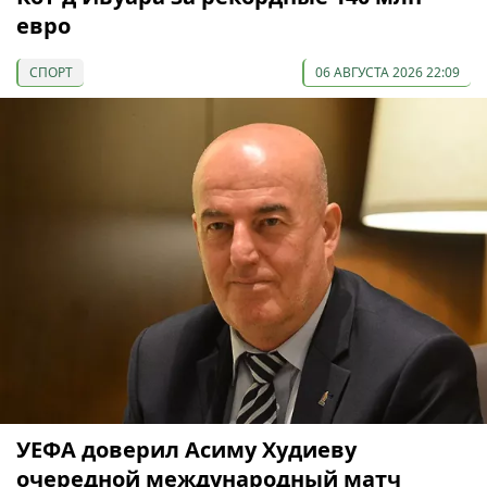
евро
СПОРТ
06 АВГУСТА 2026 22:09
УЕФА доверил Асиму Худиеву
очередной международный матч