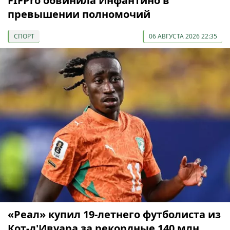
FIFPro обвинила Инфантино в
превышении полномочий
СПОРТ
06 АВГУСТА 2026 22:35
«Реал» купил 19-летнего футболиста из
Кот-д'Ивуара за рекордные 140 млн