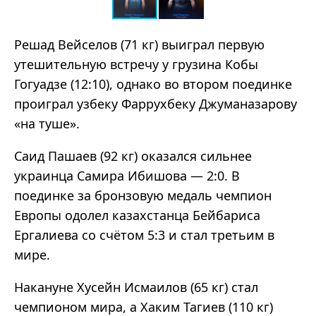
Решад Вейселов (71 кг) выиграл первую
утешительную встречу у грузина Кобы
Гогуадзе (12:10), однако во втором поединке
проиграл узбеку Фаррухбеку Джуманазарову
«на туше».
Саид Пашаев (92 кг) оказался сильнее
украинца Самира Ибишова — 2:0. В
поединке за бронзовую медаль чемпион
Европы одолел казахстанца Бейбариса
Ергалиева со счётом 5:3 и стал третьим в
мире.
Накануне Хусейн Исмаилов (65 кг) стал
чемпионом мира, а Хаким Тагиев (110 кг)