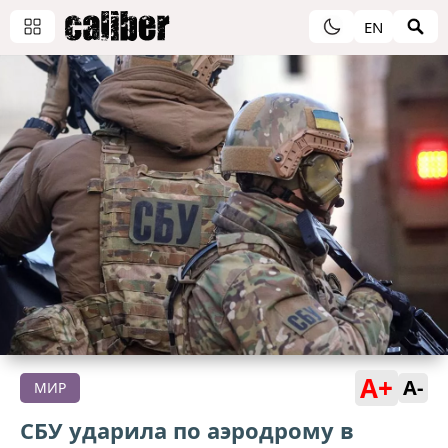
EN
A+
A-
МИР
СБУ ударила по аэродрому в