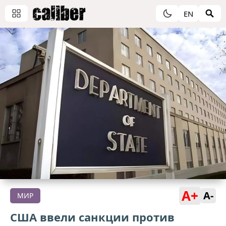
EN
A+
A-
МИР
США ввели санкции против