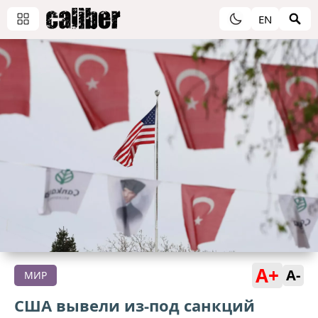
EN
A+
A-
МИР
США вывели из-под санкций