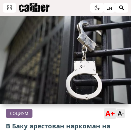
EN
A+
A-
СОЦИУМ
В Баку арестован наркоман на