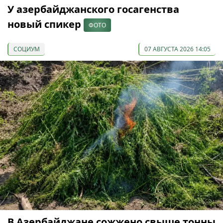
У азербайджанского госагенства
новый спикер
ФОТО
СОЦИУМ
07 АВГУСТА 2026 14:05
В Азербайджане сожжено свыше тонны