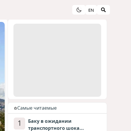
EN
Cамые читаемые
1
Баку в ожидании
транспортного шока...