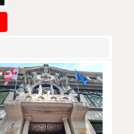
АРМЯНСКОЕ ЛОББИ, РОССИЙСКИЙ
СЛЕД И КРИЗИС ЕВРОПЕЙСКОЙ
МОРАЛИ
1485
04 Августа 2026 14:14
9
Зять главкома ВКС РФ погиб
при взрыве у ресторана в
Москве
ВИДЕО / ФОТО
1142
05 Августа 2026 16:31
10
Инфантино, Буратино,
Чиполлино...
ТАКАЯ ВОТ КАРТИНА, НЕВЕСЕЛАЯ. КАК
ДЛЯ ДЕЙСТВУЮЩИХ ЛИЦ, ТАК И ДЛЯ
ЗРИТЕЛЕЙ
1103
05 Августа 2026 10:15