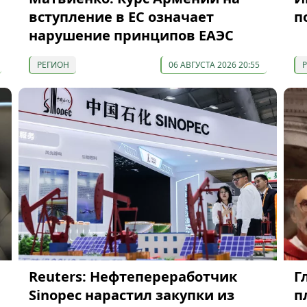
вступление в ЕС означает
п
нарушение принципов ЕАЭС
РЕГИОН
06 АВГУСТА 2026 20:55
Reuters: Нефтепереработчик
Г
Sinopec нарастил закупки из
п