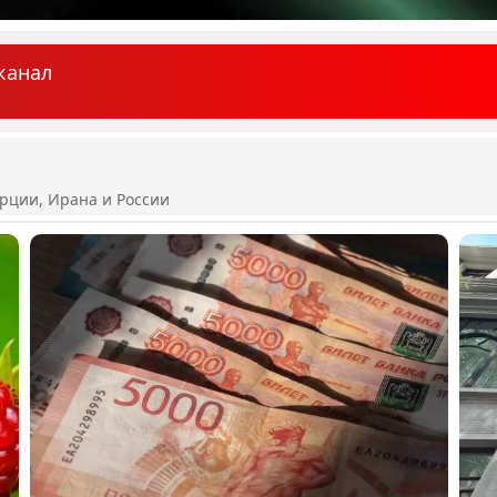
канал
рции, Ирана и России