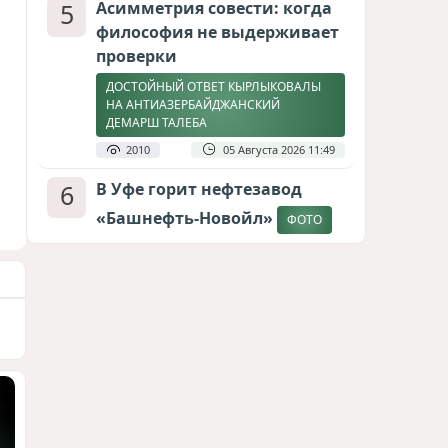
5
Асимметрия совести: когда
философия не выдерживает
проверки
ДОСТОЙНЫЙ ОТВЕТ КЫРЛЫКОВАЛЫ
НА АНТИАЗЕРБАЙДЖАНСКИЙ
ДЕМАРШ ТАЛЕБА
2010
05 Августа 2026 11:49
6
В Уфе горит нефтезавод
«Башнефть-Новойл»
ФОТО
1889
05 Августа 2026 12:53
7
Атлантический щит: Дания
ставит на Фареры в
большой игре за Арктику
СТАТЬЯ МАТАНАТ НАСИБОВОЙ
1669
05 Августа 2026 08:26
8
Европарламент без маски