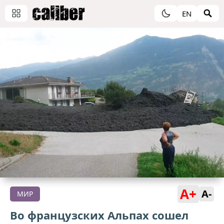
EN
A+
A-
МИР
Во французских Альпах сошел