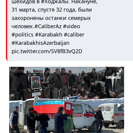
шехидов в
#Ходжалы
. Накануне,
31 марта, спустя 32 года, были
захоронены останки семерых
человек.
#CaliberAz
#video
#politics
#Karabakh
#caliber
#KarabakhisAzerbaijan
pic.twitter.com/SV8fB3vQ2D