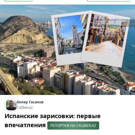
Акпер Гасанов
Caliber.az
Испанские зарисовки: первые
впечатления
РЕПОРТАЖ НА CALIBER.AZ