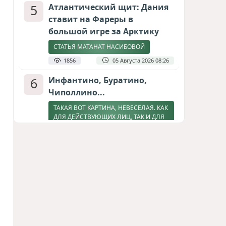
5
Атлантический щит: Дания
ставит на Фареры в
большой игре за Арктику
СТАТЬЯ МАТАНАТ НАСИБОВОЙ
1856
05 Августа 2026 08:26
6
Инфантино, Буратино,
Чиполлино...
ТАКАЯ ВОТ КАРТИНА, НЕВЕСЕЛАЯ. КАК
ДЛЯ ДЕЙСТВУЮЩИХ ЛИЦ, ТАК И ДЛЯ
ЗРИТЕЛЕЙ
1676
05 Августа 2026 10:15
7
Зять главкома ВКС РФ погиб
при взрыве у ресторана в
Москве
ВИДЕО / ФОТО
1328
05 Августа 2026 16:31
8
Тень биткоина над Грузией: