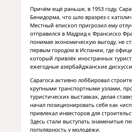
Причём ещё раньше, в 1953 году, Сар
Бенидорма, что шло вразрез с катол
Местный епископ пригрозил ему отлуч
отправился в Мадрид к Франсиско Фра
понимая экономическую выгоду, не ст
первым городом в Испании, где офиц
который привлёк иностранных туристо
ежегодные азербайджанские дискусси
Сарагоса активно лоббировал строите
крупными транспортными узлами, пр
туристических выставках, делая став
начал позиционировать себя как «ис
привлекал инвесторов для строительст
Здесь стали выступать знаменитые пе
популярность у молодёжи.