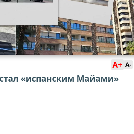
A+
A-
 стал «испанским Майами»