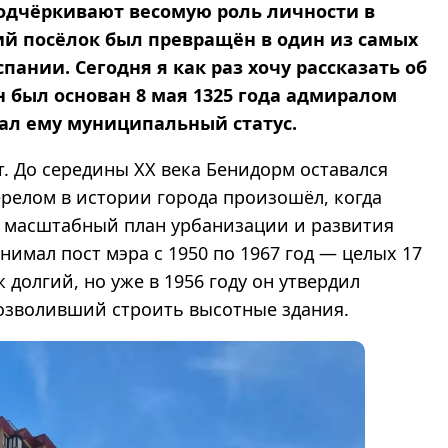
одчёркивают весомую роль личности в
й посёлок был превращён в один из самых
ании. Сегодня я как раз хочу рассказать об
н был основан 8 мая 1325 года адмиралом
вал ему муниципальный статус.
ет. До середины XX века Бенидорм оставался
елом в истории города произошёл, когда
л масштабный план урбанизации и развития
имал пост мэра с 1950 по 1967 год — целых 17
ж долгий, но уже в 1956 году он утвердил
позволивший строить высотные здания.