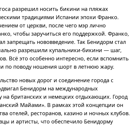
агоса разрешил носить бикини на пляжах
ическими традициями Испании эпохи Франко.
ением от церкви, после чего мэр лично
нко, чтобы заручиться его поддержкой. Франко,
ал запрещать нововведение. Так Бенидорм стал
иально разрешили купальники-бикини — шаг,
в. Всё это особенно интересно, если вспомнить
и по поводу ношения шорт в летнюю жару.
льство новых дорог и соединение города с
одвигал Бенидорм на международных
ку на британских и немецких отдыхающих. Город
панский Майами». В рамках этой концепции он
ва отелей, ресторанов, казино и ночных клубов.
вцы и артисты, что обеспечило Бенидорму