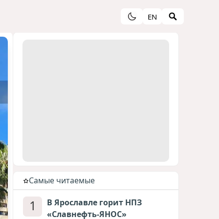
EN
Cамые читаемые
1
В Ярославле горит НПЗ
«Славнефть-ЯНОС»