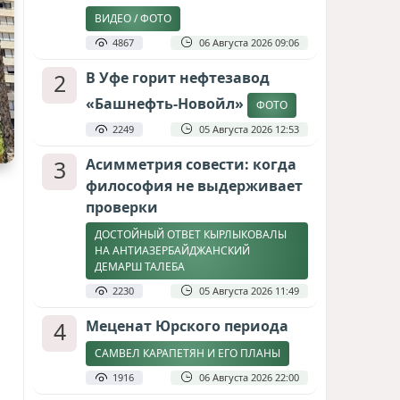
ВИДЕО / ФОТО
4867
06 Августа 2026 09:06
2
В Уфе горит нефтезавод
«Башнефть-Новойл»
ФОТО
2249
05 Августа 2026 12:53
3
Асимметрия совести: когда
философия не выдерживает
проверки
ДОСТОЙНЫЙ ОТВЕТ КЫРЛЫКОВАЛЫ
НА АНТИАЗЕРБАЙДЖАНСКИЙ
ДЕМАРШ ТАЛЕБА
2230
05 Августа 2026 11:49
4
Меценат Юрского периода
САМВЕЛ КАРАПЕТЯН И ЕГО ПЛАНЫ
1916
06 Августа 2026 22:00