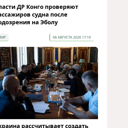
ласти ДР Конго проверяют
ассажиров судна после
одозрения на Эболу
МИР
06 АВГУСТА 2026 17:10
краина рассчитывает создать