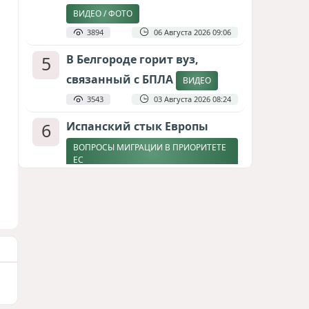
ВИДЕО / ФОТО
3894
06 Августа 2026 09:06
5
В Белгороде горит вуз,
связанный с БПЛА
ВИДЕО
3543
03 Августа 2026 08:24
6
Испанский стык Европы
ВОПРОСЫ МИГРАЦИИ В ПРИОРИТЕТЕ
ЕС
2895
04 Августа 2026 17:31
7
Дедлайн от Зеленского
ЗАКОНЧИТСЯ ЛИ ВОЙНА К ЗИМЕ?
2661
04 Августа 2026 19:46
8
Россия продвигается,
проблемы Украины
нарастают