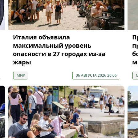
Италия объявила
П
максимальный уровень
п
опасности в 27 городах из-за
б
жары
м
МИР
06 АВГУСТА 2026 20:06