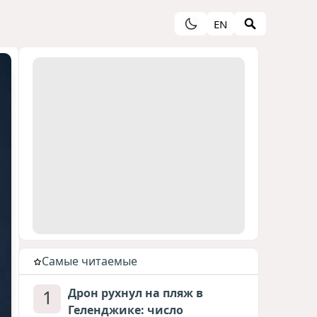
EN
Cамые читаемые
1
Дрон рухнул на пляж в
Геленджике: число