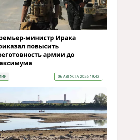
ремьер-министр Ирака
риказал повысить
оеготовность армии до
аксимума
МИР
06 АВГУСТА 2026 19:42