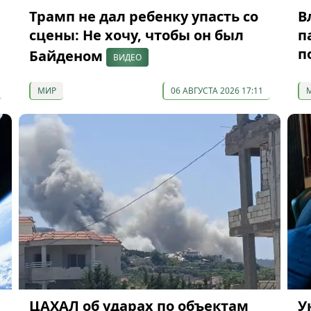
Трамп не дал ребенку упасть со
В
сцены: Не хочу, чтобы он был
п
п
Байденом
ВИДЕО
МИР
06 АВГУСТА 2026 17:11
ЦАХАЛ об ударах по объектам
У