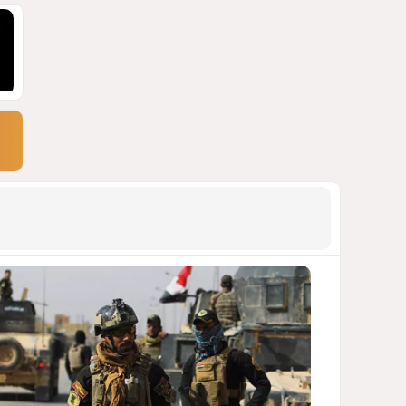
ПОЧЕМУ ИЮЛЬСКИЕ ИТОГИ НЕ ДАЮТ
КИЕВУ ПОВОДОВ ДЛЯ ОПТИМИЗМА?
2018
03 Августа 2026 12:30
9
Асимметрия совести: когда
философия не выдерживает
проверки
ДОСТОЙНЫЙ ОТВЕТ КЫРЛЫКОВАЛЫ
НА АНТИАЗЕРБАЙДЖАНСКИЙ
ДЕМАРШ ТАЛЕБА
1937
05 Августа 2026 11:49
10
Стена в океане
КИТАЙ ПРОВЕЛ УЧЕНИЯ В ЮЖНО-
КИТАЙСКОМ МОРЕ
1923
03 Августа 2026 20:23