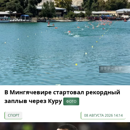
В Мингячевире стартовал рекордный
заплыв через Куру
ФОТО
СПОРТ
08 АВГУСТА 2026 14:14