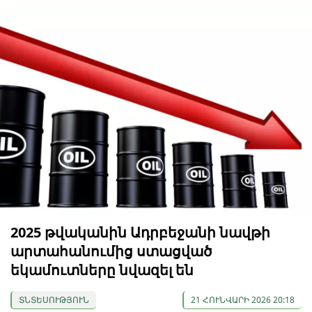
2025 թվականին Ադրբեջանի նավթի
արտահանումից ստացված
եկամուտները նվազել են
ՏՆՏԵՍՈՒԹՅՈՒՆ
21 ՀՈՒՆՎԱՐԻ 2026 20:18