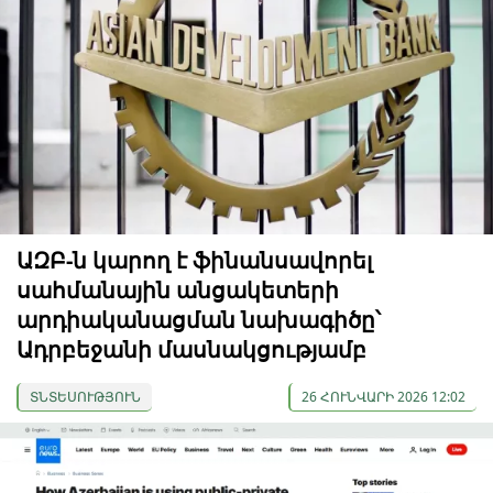
ԱԶԲ-ն կարող է ֆինանսավորել
սահմանային անցակետերի
արդիականացման նախագիծը՝
Ադրբեջանի մասնակցությամբ
ՏՆՏԵՍՈՒԹՅՈՒՆ
26 ՀՈՒՆՎԱՐԻ 2026 12:02