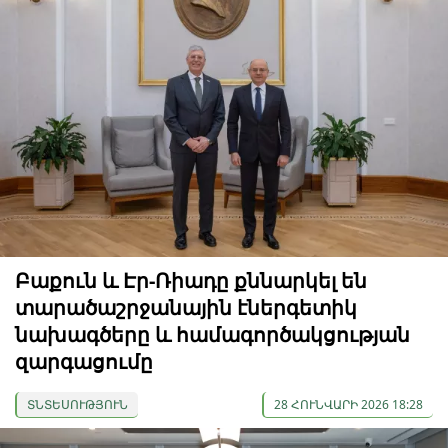
Բաքուն և Էր-Ռիադը քննարկել են
տարածաշրջանային էներգետիկ
նախագծերը և համագործակցության
զարգացումը
ՏՆՏԵՍՈՒԹՅՈՒՆ
28 ՀՈՒՆՎԱՐԻ 2026 18:28