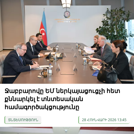
Ջաբբարովը ԵՄ ներկայացուցչի հետ
քննարկել է տնտեսական
համագործակցությունը
ՏՆՏԵՍՈՒԹՅՈՒՆ
28 ՀՈՒՆՎԱՐԻ 2026 13:45