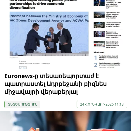
Euronews-ը տեսառեպորտաժ է
պատրաստել Ադրբեջանի բիզնես
միջավայրի վերաբերյալ
ՏՆՏԵՍՈՒԹՅՈՒՆ
24 ՀՈՒՆՎԱՐԻ 2026 11:18