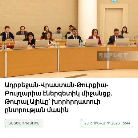
Ադրբեջան-Վրաստան-Թուրքիա-
Բուլղարիա էներգետիկ միջանցք.
Թուրալ Ալիևը՝ խորհրդատուի
ընտրության մասին
ՏՆՏԵՍՈՒԹՅՈՒՆ
23 ՀՈՒՆՎԱՐԻ 2026 15:44