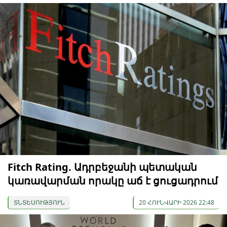
Fitch Rating. Ադրբեջանի պետական
կառավարման որակը աճ է ցուցադրում
ՏՆՏԵՍՈՒԹՅՈՒՆ
20 ՀՈՒՆՎԱՐԻ 2026 22:48