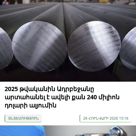
2025 թվականին Ադրբեջանը
արտահանել է ավելի քան 240 միլիոն
դոլարի ալյումին
ՏՆՏԵՍՈՒԹՅՈՒՆ
26 ՀՈՒՆՎԱՐԻ 2026 15:16