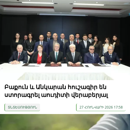
Բաքուն և Անկարան հուշագիր են
ստորագրել աուդիտի վերաբերյալ
ՏՆՏԵՍՈՒԹՅՈՒՆ
27 ՀՈՒՆՎԱՐԻ 2026 17:58