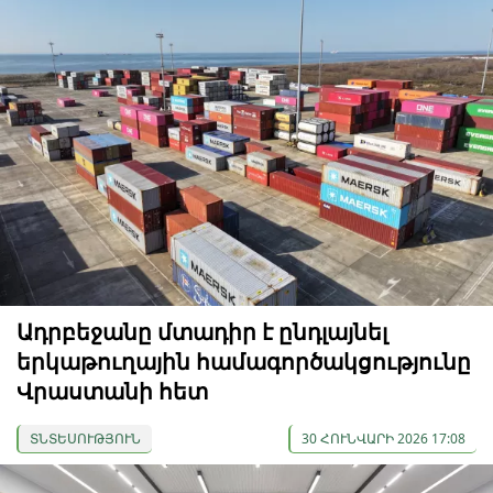
Ադրբեջանը մտադիր է ընդլայնել
երկաթուղային համագործակցությունը
Վրաստանի հետ
ՏՆՏԵՍՈՒԹՅՈՒՆ
30 ՀՈՒՆՎԱՐԻ 2026 17:08