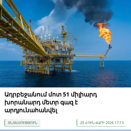
Ադրբեջանում մոտ 51 միլիարդ
խորանարդ մետր գազ է
արդյունահանվել
ՏՆՏԵՍՈՒԹՅՈՒՆ
20 ՀՈՒՆՎԱՐԻ 2026 17:13