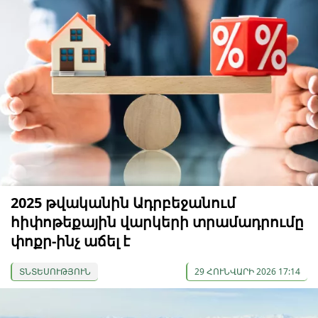
2025 թվականին Ադրբեջանում
հիփոթեքային վարկերի տրամադրումը
փոքր-ինչ աճել է
ՏՆՏԵՍՈՒԹՅՈՒՆ
29 ՀՈՒՆՎԱՐԻ 2026 17:14