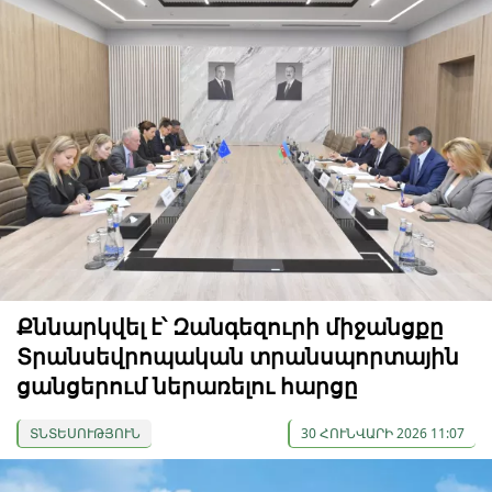
Քննարկվել է՝ Զանգեզուրի միջանցքը
Տրանսեվրոպական տրանսպորտային
ցանցերում ներառելու հարցը
ՏՆՏԵՍՈՒԹՅՈՒՆ
30 ՀՈՒՆՎԱՐԻ 2026 11:07