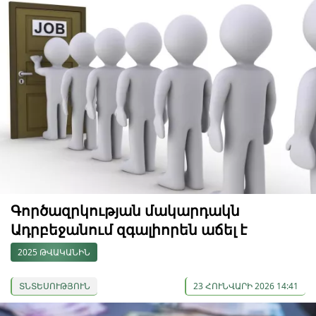
Գործազրկության մակարդակն
Ադրբեջանում զգալիորեն աճել է
2025 ԹՎԱԿԱՆԻՆ
ՏՆՏԵՍՈՒԹՅՈՒՆ
23 ՀՈՒՆՎԱՐԻ 2026 14:41