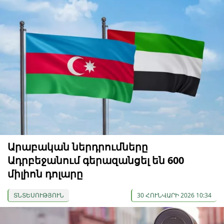
Արաբական ներդրումները
Ադրբեջանում գերազանցել են 600
միլիոն դոլարը
ՏՆՏԵՍՈՒԹՅՈՒՆ
30 ՀՈՒՆՎԱՐԻ 2026 10:34