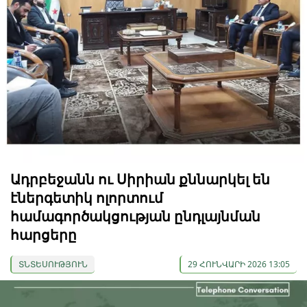
Ադրբեջանն ու Սիրիան քննարկել են
էներգետիկ ոլորտում
համագործակցության ընդլայնման
հարցերը
ՏՆՏԵՍՈՒԹՅՈՒՆ
29 ՀՈՒՆՎԱՐԻ 2026 13:05