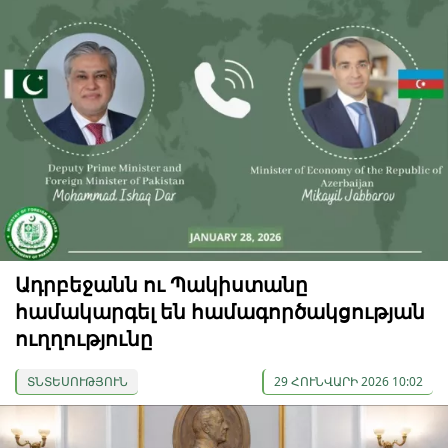
Ադրբեջանն ու Պակիստանը
համակարգել են համագործակցության
ուղղությունը
ՏՆՏԵՍՈՒԹՅՈՒՆ
29 ՀՈՒՆՎԱՐԻ 2026 10:02