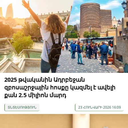
2025 թվականին Ադրբեջան
զբոսաշրջային հոսքը կազմել է ավելի
քան 2.5 միլիոն մարդ
ՏՆՏԵՍՈՒԹՅՈՒՆ
23 ՀՈՒՆՎԱՐԻ 2026 16:09