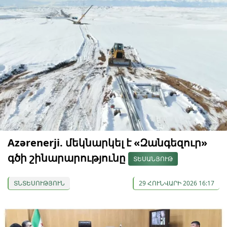
Azərenerji. մեկնարկել է «Զանգեզուր»
գծի շինարարությունը
ՏԵՍԱՆՅՈՒԹ
ՏՆՏԵՍՈՒԹՅՈՒՆ
29 ՀՈՒՆՎԱՐԻ 2026 16:17