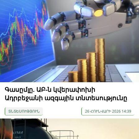
Գասըմլը. ԱԲ-ն կվերափոխի
Ադրբեջանի ազգային տնտեսությունը
ՏՆՏԵՍՈՒԹՅՈՒՆ
26 ՀՈՒՆՎԱՐԻ 2026 14:39