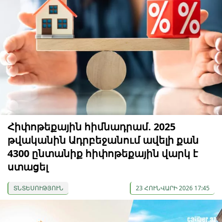
Հիփոթեքային հիմնադրամ. 2025
թվականին Ադրբեջանում ավելի քան
4300 ընտանիք հիփոթեքային վարկ է
ստացել
ՏՆՏԵՍՈՒԹՅՈՒՆ
23 ՀՈՒՆՎԱՐԻ 2026 17:45