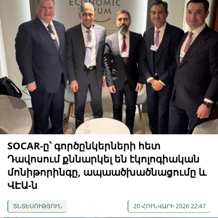
SOCAR-ը՝ գործընկերների հետ
Դավոսում քննարկել են էկոլոգիական
մոնիթորինգը, ապաածխածնացումը և
ՎԷԱ-ն
ՏՆՏԵՍՈՒԹՅՈՒՆ
20 ՀՈՒՆՎԱՐԻ 2026 22:47