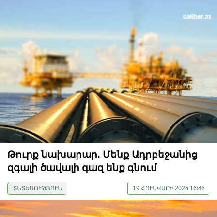
Թուրք նախարար. Մենք Ադրբեջանից
զգալի ծավալի գազ ենք գնում
ՏՆՏԵՍՈՒԹՅՈՒՆ
19 ՀՈՒՆՎԱՐԻ 2026 16:46