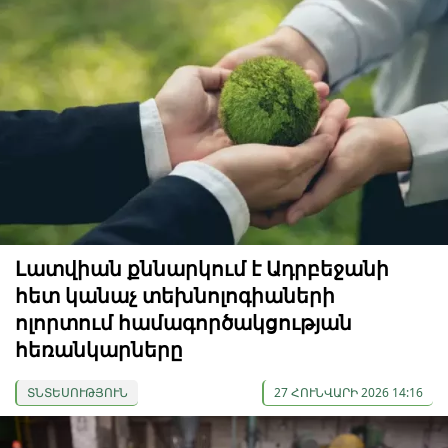
Լատվիան քննարկում է Ադրբեջանի
հետ կանաչ տեխնոլոգիաների
ոլորտում համագործակցության
հեռանկարները
ՏՆՏԵՍՈՒԹՅՈՒՆ
27 ՀՈՒՆՎԱՐԻ 2026 14:16