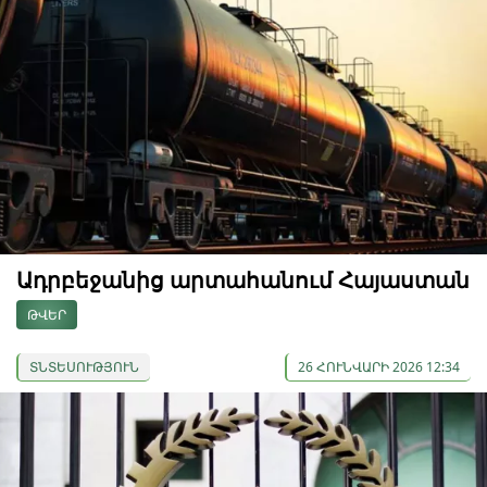
Ադրբեջանից արտահանում Հայաստան
ԹՎԵՐ
ՏՆՏԵՍՈՒԹՅՈՒՆ
26 ՀՈՒՆՎԱՐԻ 2026 12:34