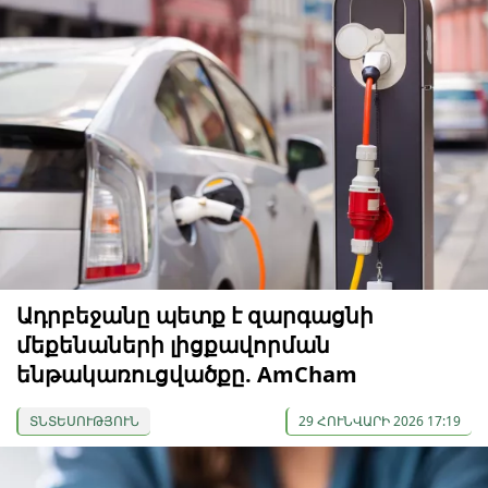
Ադրբեջանը պետք է զարգացնի
մեքենաների լիցքավորման
ենթակառուցվածքը. AmCham
ՏՆՏԵՍՈՒԹՅՈՒՆ
29 ՀՈՒՆՎԱՐԻ 2026 17:19