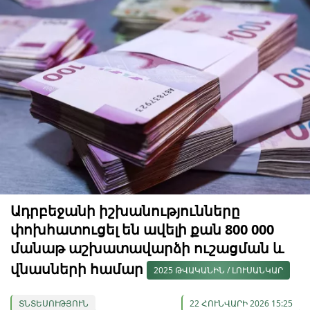
Ադրբեջանի իշխանությունները
փոխհատուցել են ավելի քան 800 000
մանաթ աշխատավարձի ուշացման և
վնասների համար
2025 ԹՎԱԿԱՆԻՆ / ԼՈՒՍԱՆԿԱՐ
ՏՆՏԵՍՈՒԹՅՈՒՆ
22 ՀՈՒՆՎԱՐԻ 2026 15:25