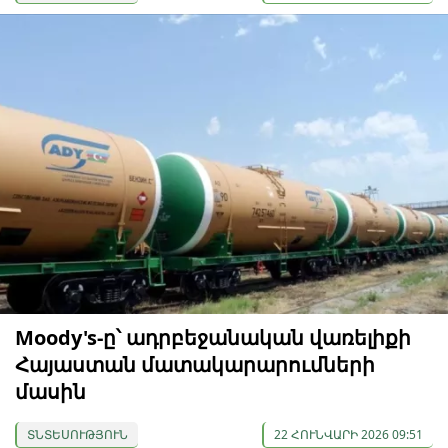
Moody's-ը՝ ադրբեջանական վառելիքի
Հայաստան մատակարարումների
մասին
ՏՆՏԵՍՈՒԹՅՈՒՆ
22 ՀՈՒՆՎԱՐԻ 2026 09:51