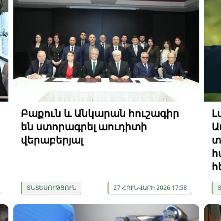
Բաքուն և Անկարան հուշագիր
Լ
են ստորագրել աուդիտի
Ա
վերաբերյալ
տ
հ
հ
ՏՆՏԵՍՈՒԹՅՈՒՆ
27 ՀՈՒՆՎԱՐԻ 2026 17:58