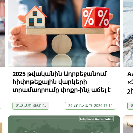
2025 թվականին Ադրբեջանում
A
հիփոթեքային վարկերի
«
տրամադրումը փոքր-ինչ աճել է
շ
ՏՆՏԵՍՈՒԹՅՈՒՆ
29 ՀՈՒՆՎԱՐԻ 2026 17:14