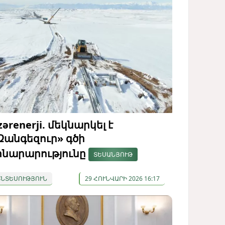
zərenerji. մեկնարկել է
Զանգեզուր» գծի
ինարարությունը
ՏԵՍԱՆՅՈՒԹ
ՏՆՏԵՍՈՒԹՅՈՒՆ
29 ՀՈՒՆՎԱՐԻ 2026 16:17