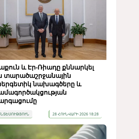
աքուն և Էր-Ռիադը քննարկել
ն տարածաշրջանային
ներգետիկ նախագծերը և
ամագործակցության
արգացումը
ՏՆՏԵՍՈՒԹՅՈՒՆ
28 ՀՈՒՆՎԱՐԻ 2026 18:28