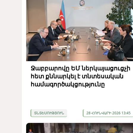
Ջաբբարովը ԵՄ ներկայացուցչի
հետ քննարկել է տնտեսական
համագործակցությունը
ՏՆՏԵՍՈՒԹՅՈՒՆ
28 ՀՈՒՆՎԱՐԻ 2026 13:45