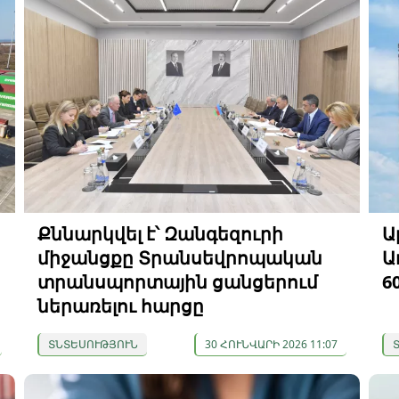
Քննարկվել է՝ Զանգեզուրի
Ա
միջանցքը Տրանսեվրոպական
Ա
տրանսպորտային ցանցերում
6
ներառելու հարցը
ՏՆՏԵՍՈՒԹՅՈՒՆ
30 ՀՈՒՆՎԱՐԻ 2026 11:07