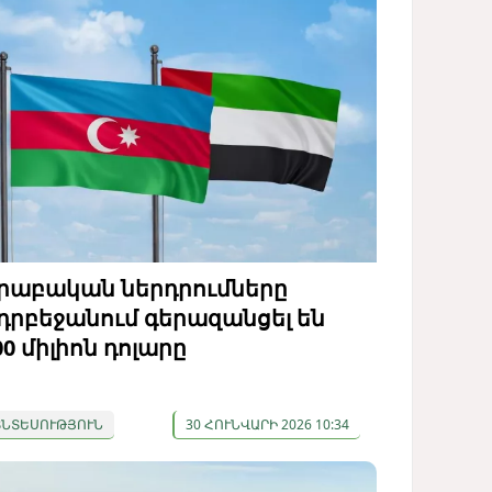
րաբական ներդրումները
դրբեջանում գերազանցել են
00 միլիոն դոլարը
ՏՆՏԵՍՈՒԹՅՈՒՆ
30 ՀՈՒՆՎԱՐԻ 2026 10:34