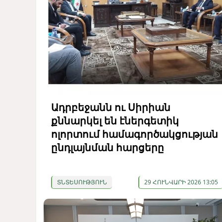
Ադրբեջանն ու Սիրիան
քննարկել են էներգետիկ
ոլորտում համագործակցության
ընդլայնման հարցերը
ՏՆՏԵՍՈՒԹՅՈՒՆ
29 ՀՈՒՆՎԱՐԻ 2026 13:05