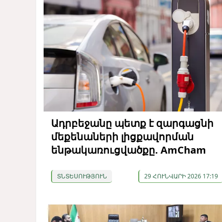
Ադրբեջանը պետք է զարգացնի
մեքենաների լիցքավորման
ենթակառուցվածքը. AmCham
ՏՆՏԵՍՈՒԹՅՈՒՆ
29 ՀՈՒՆՎԱՐԻ 2026 17:19