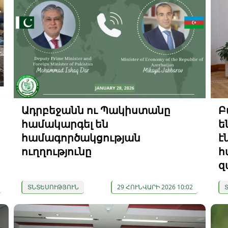
Ադրբեջանն ու Պակիստանը
Բ
համակարգել են
ե
համագործակցության
է
ուղղությունը
հ
զ
ՏՆՏԵՍՈՒԹՅՈՒՆ
29 ՀՈՒՆՎԱՐԻ 2026 10:02