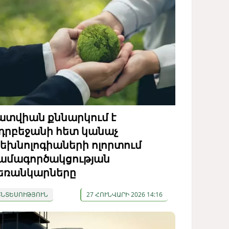
ատվիան քննարկում է
դրբեջանի հետ կանաչ
եխնոլոգիաների ոլորտում
ամագործակցության
եռանկարները
ՏՆՏԵՍՈՒԹՅՈՒՆ
27 ՀՈՒՆՎԱՐԻ 2026 14:16