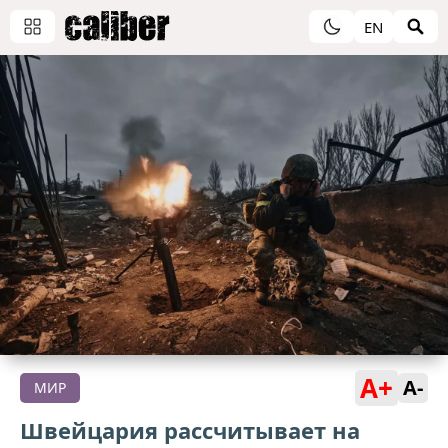
EN
A+
A-
МИР
Швейцария рассчитывает на