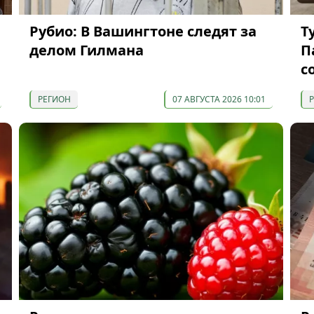
Рубио: В Вашингтоне следят за
Т
делом Гилмана
П
с
РЕГИОН
07 АВГУСТА 2026 10:01