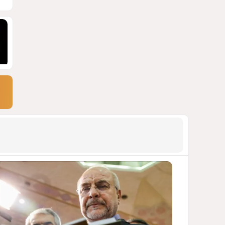
САМВЕЛ КАРАПЕТЯН И ЕГО ПЛАНЫ
1702
06 Августа 2026 22:00
9
Европарламент без маски
АРМЯНСКОЕ ЛОББИ, РОССИЙСКИЙ
СЛЕД И КРИЗИС ЕВРОПЕЙСКОЙ
МОРАЛИ
1576
04 Августа 2026 14:14
10
Инфантино, Буратино,
Чиполлино...
ТАКАЯ ВОТ КАРТИНА, НЕВЕСЕЛАЯ. КАК
ДЛЯ ДЕЙСТВУЮЩИХ ЛИЦ, ТАК И ДЛЯ
ЗРИТЕЛЕЙ
1276
05 Августа 2026 10:15