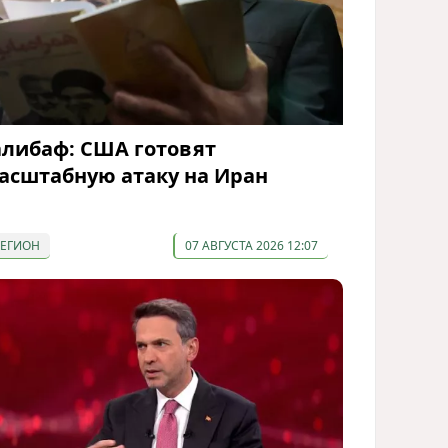
алибаф: США готовят
асштабную атаку на Иран
РЕГИОН
07 АВГУСТА 2026 12:07