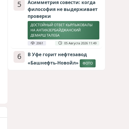
5
Асимметрия совести: когда
философия не выдерживает
проверки
ДОСТОЙНЫЙ ОТВЕТ КЫРЛЫКОВАЛЫ
НА АНТИАЗЕРБАЙДЖАНСКИЙ
ДЕМАРШ ТАЛЕБА
2061
05 Августа 2026 11:49
6
В Уфе горит нефтезавод
«Башнефть-Новойл»
ФОТО
1980
05 Августа 2026 12:53
7
Атлантический щит: Дания
ставит на Фареры в
большой игре за Арктику
СТАТЬЯ МАТАНАТ НАСИБОВОЙ
1709
05 Августа 2026 08:26
8
Меценат Юрского периода