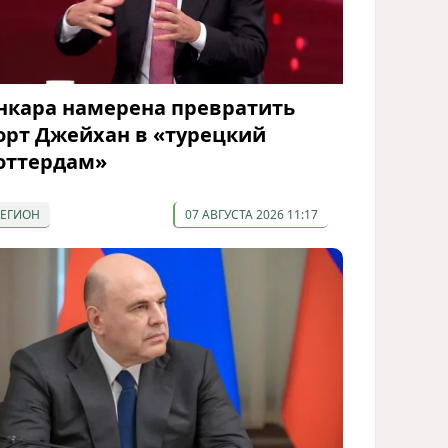
нкара намерена превратить
орт Джейхан в «турецкий
оттердам»
РЕГИОН
07 АВГУСТА 2026 11:17