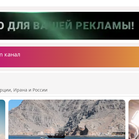
m канал
рции, Ирана и России