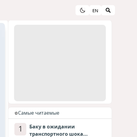
EN
Cамые читаемые
1
Баку в ожидании
транспортного шока...