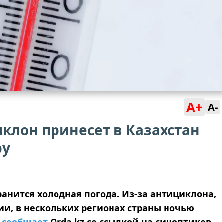
A+
A-
клон принесет в Казахстан
ру
анится холодная погода. Из-за антициклона,
и, в нескольких регионах страны ночью
,
сообщает
Orda.kz со ссылкой на синоптиков