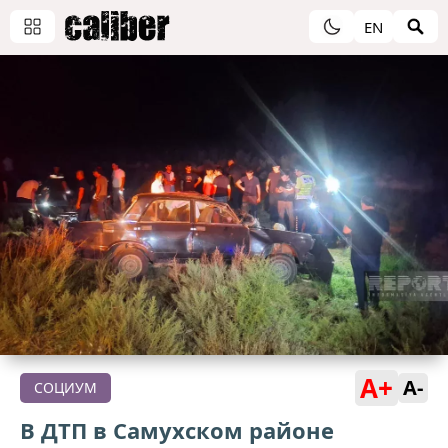
EN
A+
A-
СОЦИУМ
В ДТП в Самухском районе