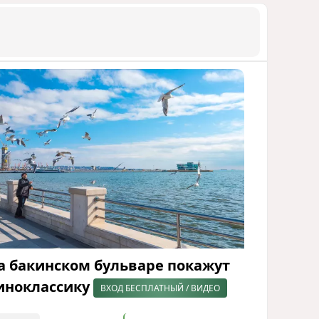
а бакинском бульваре покажут
иноклассику
ВХОД БЕСПЛАТНЫЙ / ВИДЕО