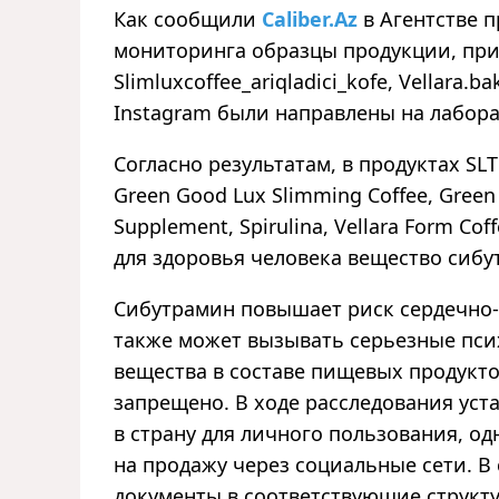
Как сообщили
Caliber.Az
в Агентстве 
мониторинга образцы продукции, при
Slimluxcoffee_ariqladici_kofe, Vellara.ba
Instagram были направлены на лабор
Согласно результатам, в продуктах SLT
Green Good Lux Slimming Coffee, Green 
Supplement, Spirulina, Vellara Form Co
для здоровья человека вещество сибу
Сибутрамин повышает риск сердечно-с
также может вызывать серьезные пси
вещества в составе пищевых продукто
запрещено. В ходе расследования уст
в страну для личного пользования, о
на продажу через социальные сети. 
документы в соответствующие структу