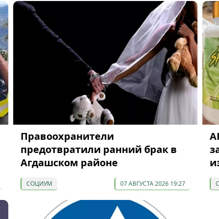
Правоохранители
А
предотвратили ранний брак в
з
Агдашском районе
и
СОЦИУМ
07 АВГУСТА 2026 19:27