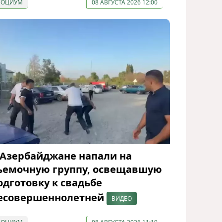
СОЦИУМ
08 АВГУСТА 2026 12:00
 Азербайджане напали на
ъемочную группу, освещавшую
одготовку к свадьбе
есовершеннолетней
ВИДЕО