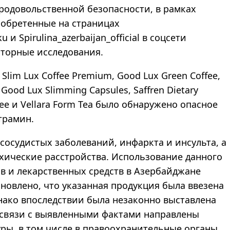
продовольственной безопасности, в рамках
обретенные на страницах
ku и Spirulina_azerbaijan_official в соцсети
аторные исследования.
 Slim Lux Coffee Premium, Good Lux Green Coffee,
Good Lux Slimming Capsules, Saffren Dietary
ffee и Vellara Form Tea было обнаружено опасное
трамин.
осудистых заболеваний, инфаркта и инсульта, а
хические расстройства. Использование данного
в и лекарственных средств в Азербайджане
ановлено, что указанная продукция была ввезена
днако впоследствии была незаконно выставлена
В связи с выявленными фактами направлены
ры, в том числе в правоохранительные органы.