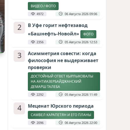
ВИДЕО / ФОТО
4972
06 Августа 2026 09:06
2
В Уфе горит нефтезавод
«Башнефть-Новойл»
ФОТО
2356
05 Августа 2026 12:53
3
Асимметрия совести: когда
философия не выдерживает
проверки
ДОСТОЙНЫЙ ОТВЕТ КЫРЛЫКОВАЛЫ
НА АНТИАЗЕРБАЙДЖАНСКИЙ
ДЕМАРШ ТАЛЕБА
2292
05 Августа 2026 11:49
4
Меценат Юрского периода
САМВЕЛ КАРАПЕТЯН И ЕГО ПЛАНЫ
2096
06 Августа 2026 22:00