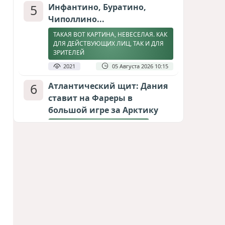
5
Инфантино, Буратино,
Чиполлино...
ТАКАЯ ВОТ КАРТИНА, НЕВЕСЕЛАЯ. КАК
ДЛЯ ДЕЙСТВУЮЩИХ ЛИЦ, ТАК И ДЛЯ
ЗРИТЕЛЕЙ
2021
05 Августа 2026 10:15
6
Атлантический щит: Дания
ставит на Фареры в
большой игре за Арктику
СТАТЬЯ МАТАНАТ НАСИБОВОЙ
1912
05 Августа 2026 08:26
7
Горит Сызранский НПЗ
ВИДЕО / ФОТО
1773
08 Августа 2026 09:02
8
Зять главкома ВКС РФ погиб
при взрыве у ресторана в