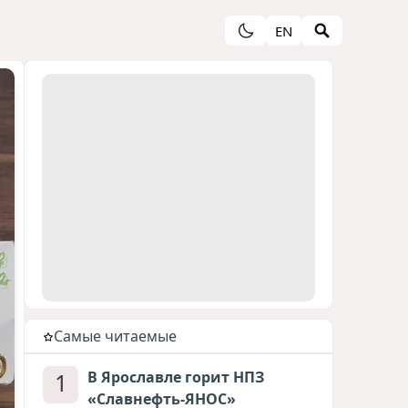
EN
Cамые читаемые
1
В Ярославле горит НПЗ
«Славнефть-ЯНОС»