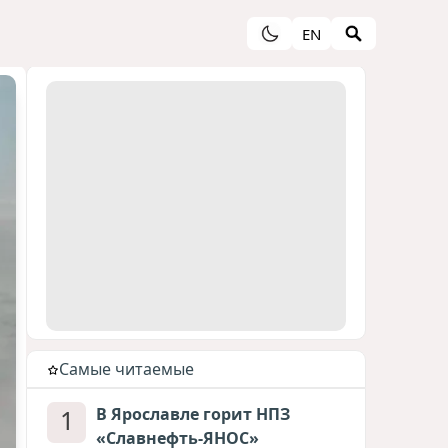
EN
Cамые читаемые
1
В Ярославле горит НПЗ
«Славнефть-ЯНОС»