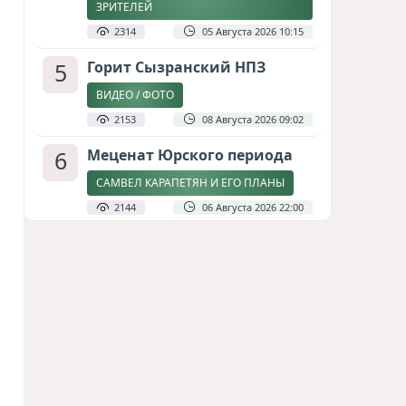
ЗРИТЕЛЕЙ
2314
05 Августа 2026 10:15
5
Горит Сызранский НПЗ
ВИДЕО / ФОТО
2153
08 Августа 2026 09:02
6
Меценат Юрского периода
САМВЕЛ КАРАПЕТЯН И ЕГО ПЛАНЫ
2144
06 Августа 2026 22:00
7
Атлантический щит: Дания
ставит на Фареры в
большой игре за Арктику
СТАТЬЯ МАТАНАТ НАСИБОВОЙ
1949
05 Августа 2026 08:26
8
Стало известно, что построят
на месте снесённой