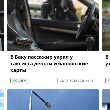
В Баку пассажир украл у
В
таксиста деньги и банковские
у
карты
СОЦИУМ
08 АВГУСТА 2026 14:44