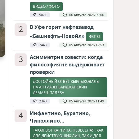
ВИДЕО / ФОТО
5071
06 Августа 2026 09:06
2
В Уфе горит нефтезавод
«Башнефть-Новойл»
ФОТО
2448
05 Августа 2026 12:53
3
Асимметрия совести: когда
философия не выдерживает
проверки
ДОСТОЙНЫЙ ОТВЕТ КЫРЛЫКОВАЛЫ
НА АНТИАЗЕРБАЙДЖАНСКИЙ
ДЕМАРШ ТАЛЕБА
2340
05 Августа 2026 11:49
4
Инфантино, Буратино,
Чиполлино...
ТАКАЯ ВОТ КАРТИНА, НЕВЕСЕЛАЯ. КАК
ДЛЯ ДЕЙСТВУЮЩИХ ЛИЦ, ТАК И ДЛЯ