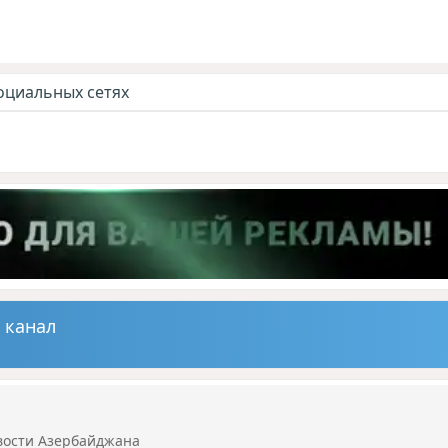
оциальных сетях
 канал
вости Азербайджана