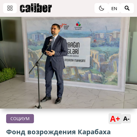
EN
A+
A-
СОЦИУМ
Фонд возрождения Карабаха