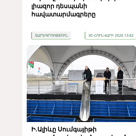
լիազոր դեսպանի
հավատարմագրերը
ՏԱՐԵԳՐՈՒԹՅՈՒՆ
30 ՀՈՒՆՎԱՐԻ 2026 13:42
Ի.Ալիևը Սումգայիթի