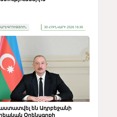
ՏԱՐԵԳՐՈՒԹՅՈՒՆ
30 ՀՈՒՆՎԱՐԻ 2026 16:36
աստատվել են Ադրբեջանի
րեական Օրենսգրքի