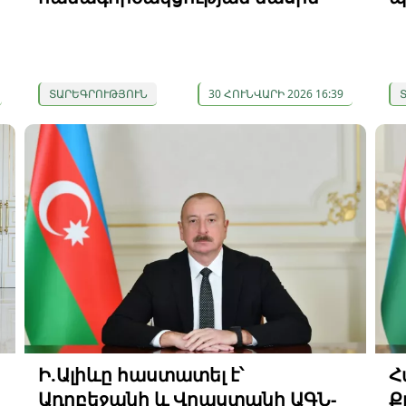
ՏԱՐԵԳՐՈՒԹՅՈՒՆ
30 ՀՈՒՆՎԱՐԻ 2026 16:39
ի
Ի.Ալիևը հաստատել է՝
Հ
Ադրբեջանի և Վրաստանի ԱԳՆ-
Ք