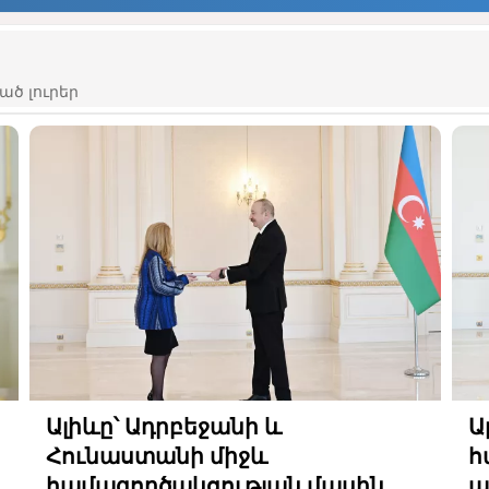
ած լուրեր
Ալիևը՝ Ադրբեջանի և
Ա
Հունաստանի միջև
հ
համագործակցության մասին
պ