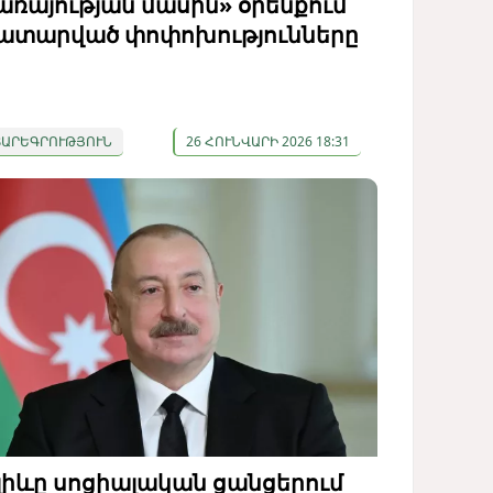
առայության մասին» օրենքում
ատարված փոփոխությունները
ՏԱՐԵԳՐՈՒԹՅՈՒՆ
26 ՀՈՒՆՎԱՐԻ 2026 18:31
լիևը սոցիալական ցանցերում