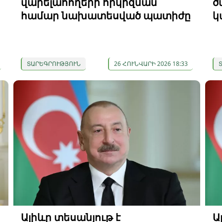
վարելահողերի հրկիզման
ծ
համար նախատեսված պատիժը
կ
ՏԱՐԵԳՐՈՒԹՅՈՒՆ
26 ՀՈՒՆՎԱՐԻ 2026 18:33
Ալիևը տեսանյութ է
Ա