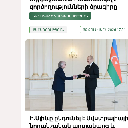
գործողությունների ծրագիրը
ՆԱԽԱԳԱՀԻ ԿԱՐԳԱԴՐՈՒԹՅՈՒՆ
ՏԱՐԵԳՐՈՒԹՅՈՒՆ
30 ՀՈՒՆՎԱՐԻ 2026 17:51
Ի.Ալիևը ընդունել է Ավստրալիայ
նորանշանակ արտակարգ և