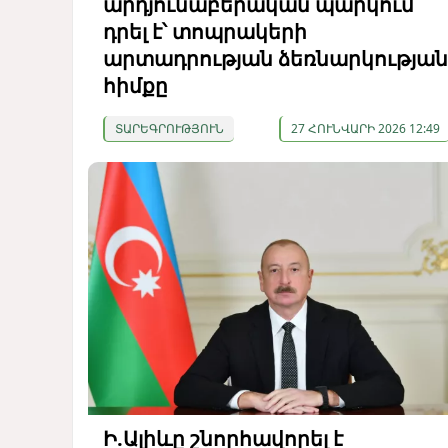
արդյունաբերական պարկում
դրել է՝ տոպրակերի
արտադրության ձեռնարկության
հիմքը
ՏԱՐԵԳՐՈՒԹՅՈՒՆ
27 ՀՈՒՆՎԱՐԻ 2026 12:49
Ի.Ալիևը շնորհավորել է