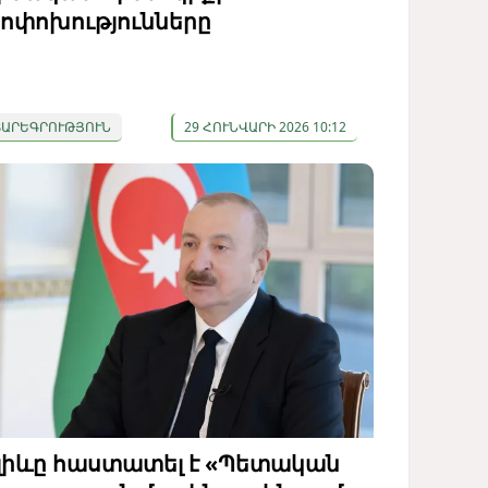
ոփոխությունները
ՏԱՐԵԳՐՈՒԹՅՈՒՆ
29 ՀՈՒՆՎԱՐԻ 2026 10:12
լիևը հաստատել է «Պետական