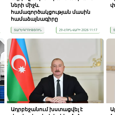
ների միջև
փ
համագործակցության մասին
համաձայնագիրը
ՏԱՐԵԳՐՈՒԹՅՈՒՆ
29 ՀՈՒՆՎԱՐԻ 2026 11:17
Ադրբեջանում խստացվել է
Ա