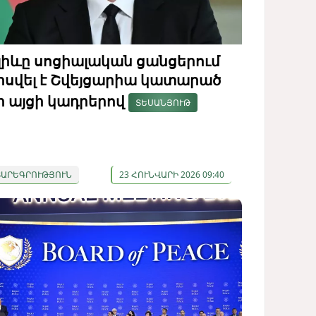
լիևը սոցիալական ցանցերում
իսվել է Շվեյցարիա կատարած
ր այցի կադրերով
ՏԵՍԱՆՅՈՒԹ
ՏԱՐԵԳՐՈՒԹՅՈՒՆ
23 ՀՈՒՆՎԱՐԻ 2026 09:40