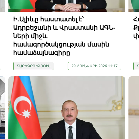
ի
Ի.Ալիևը հաստատել է՝
Հ
Ադրբեջանի և Վրաստանի ԱԳՆ-
Ք
ների միջև
փ
համագործակցության մասին
համաձայնագիրը
ՏԱՐԵԳՐՈՒԹՅՈՒՆ
29 ՀՈՒՆՎԱՐԻ 2026 11:17