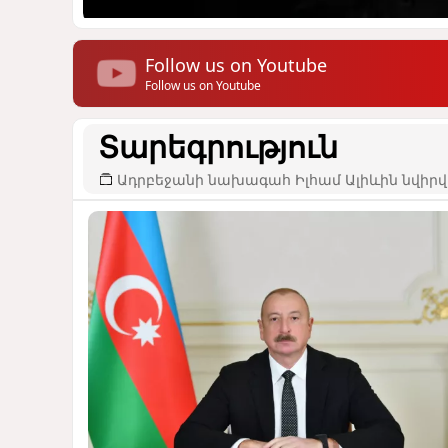
Follow us on Youtube
Follow us on Youtube
Տարեգրություն
Ադրբեջանի նախագահ Իլհամ Ալիևին նվիրվ