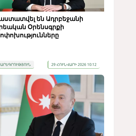
աստատվել են Ադրբեջանի
րեական Օրենսգրքի
ոփոխությունները
ՏԱՐԵԳՐՈՒԹՅՈՒՆ
29 ՀՈՒՆՎԱՐԻ 2026 10:12