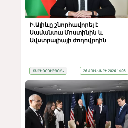
Ի.Ալիևը շնորհավորել է
Սամանտա Մոստինին և
Ավստրալիայի ժողովրդին
ՏԱՐԵԳՐՈՒԹՅՈՒՆ
26 ՀՈՒՆՎԱՐԻ 2026 14:08