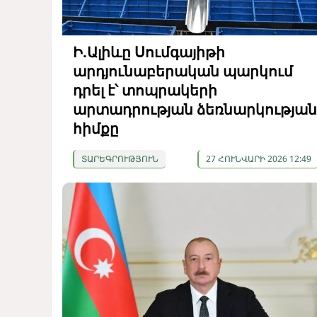
Ի.Ալիևը Սումգայիթի
արդյունաբերական պարկում
դրել է՝ տոպրակերի
արտադրության ձեռնարկության
հիմքը
ՏԱՐԵԳՐՈՒԹՅՈՒՆ
27 ՀՈՒՆՎԱՐԻ 2026 12:49