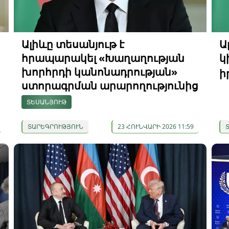
Ալիևը տեսանյութ է
Ա
հրապարակել «Խաղաղության
կ
խորհրդի կանոնադրության»
ի
ստորագրման արարողությունից
ՏԵՍԱՆՅՈՒԹ
ՏԱՐԵԳՐՈՒԹՅՈՒՆ
23 ՀՈՒՆՎԱՐԻ 2026 11:59