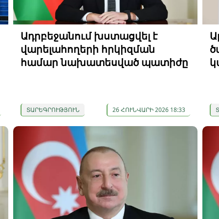
Ադրբեջանում խստացվել է
Ա
վարելահողերի հրկիզման
ծ
համար նախատեսված պատիժը
կ
ՏԱՐԵԳՐՈՒԹՅՈՒՆ
26 ՀՈՒՆՎԱՐԻ 2026 18:33