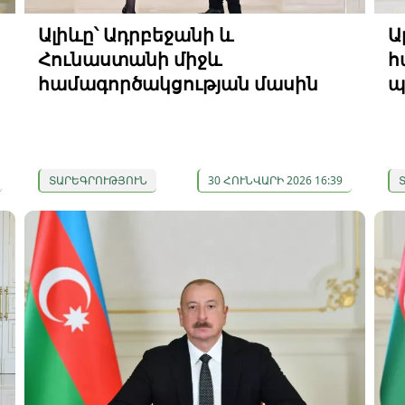
Ալիևը՝ Ադրբեջանի և
Ա
Հունաստանի միջև
հ
համագործակցության մասին
պ
ՏԱՐԵԳՐՈՒԹՅՈՒՆ
30 ՀՈՒՆՎԱՐԻ 2026 16:39