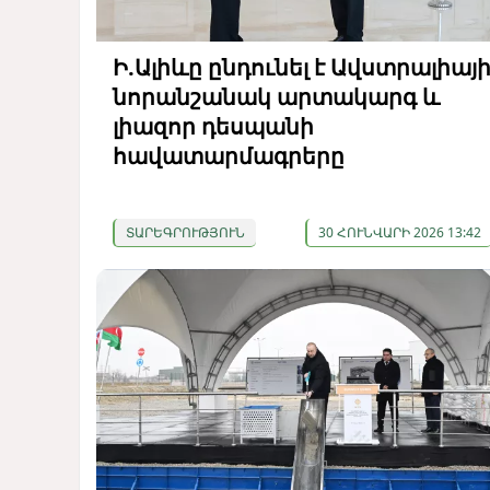
Ի.Ալիևը ընդունել է Ավստրալիայ
նորանշանակ արտակարգ և
լիազոր դեսպանի
հավատարմագրերը
ՏԱՐԵԳՐՈՒԹՅՈՒՆ
30 ՀՈՒՆՎԱՐԻ 2026 13:42