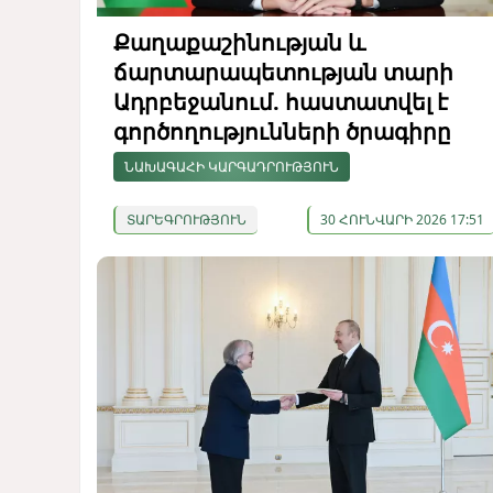
Քաղաքաշինության և
ճարտարապետության տարի
Ադրբեջանում. հաստատվել է
գործողությունների ծրագիրը
ՆԱԽԱԳԱՀԻ ԿԱՐԳԱԴՐՈՒԹՅՈՒՆ
ՏԱՐԵԳՐՈՒԹՅՈՒՆ
30 ՀՈՒՆՎԱՐԻ 2026 17:51