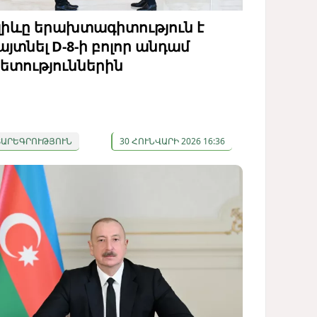
լիևը երախտագիտություն է
այտնել D-8-ի բոլոր անդամ
ետություններին
ՏԱՐԵԳՐՈՒԹՅՈՒՆ
30 ՀՈՒՆՎԱՐԻ 2026 16:36