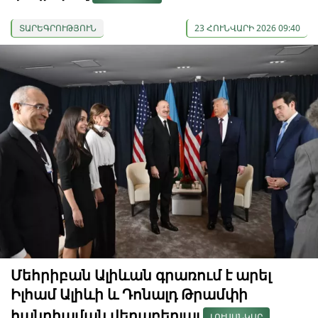
ՏԱՐԵԳՐՈՒԹՅՈՒՆ
23 ՀՈՒՆՎԱՐԻ 2026 09:40
Մեհրիբան Ալիևան գրառում է արել
Իլհամ Ալիևի և Դոնալդ Թրամփի
հանդիպման վերաբերյալ
ԼՈՒՍԱՆԿԱՐ