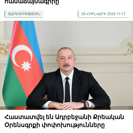
համաձայնագիրը
ՏԱՐԵԳՐՈՒԹՅՈՒՆ
29 ՀՈՒՆՎԱՐԻ 2026 11:17
Հաստատվել են Ադրբեջանի Քրեական
Օրենսգրքի փոփոխությունները