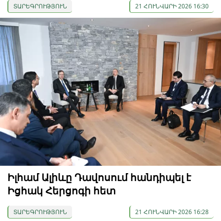
ՏԱՐԵԳՐՈՒԹՅՈՒՆ
21 ՀՈՒՆՎԱՐԻ 2026 16:30
Իլհամ Ալիևը Դավոսում հանդիպել է
Իցհակ Հերցոգի հետ
ՏԱՐԵԳՐՈՒԹՅՈՒՆ
21 ՀՈՒՆՎԱՐԻ 2026 16:28