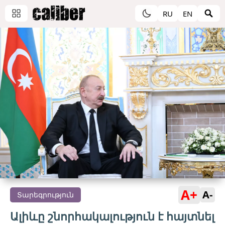
RU
EN
A+
A-
Տարեգրություն
Ալիևը շնորհակալություն է հայտնել