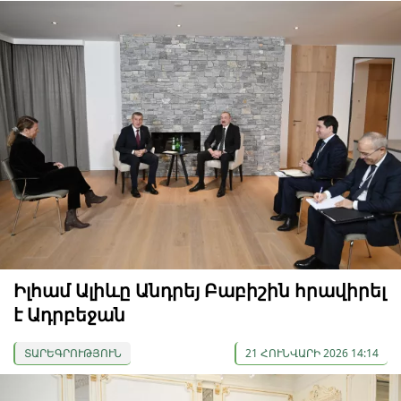
Իլհամ Ալիևը Անդրեյ Բաբիշին հրավիրել
է Ադրբեջան
ՏԱՐԵԳՐՈՒԹՅՈՒՆ
21 ՀՈՒՆՎԱՐԻ 2026 14:14