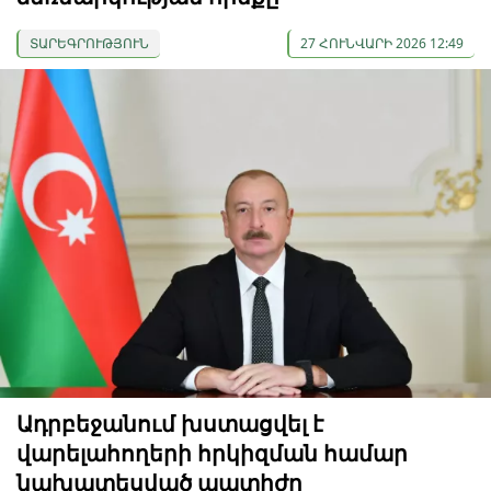
ՏԱՐԵԳՐՈՒԹՅՈՒՆ
27 ՀՈՒՆՎԱՐԻ 2026 12:49
Ադրբեջանում խստացվել է
վարելահողերի հրկիզման համար
նախատեսված պատիժը