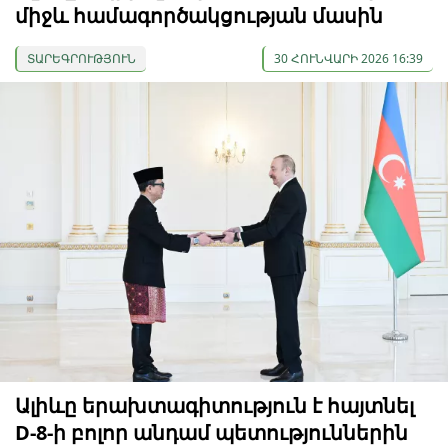
միջև համագործակցության մասին
ՏԱՐԵԳՐՈՒԹՅՈՒՆ
30 ՀՈՒՆՎԱՐԻ 2026 16:39
Ալիևը երախտագիտություն է հայտնել
D-8-ի բոլոր անդամ պետություններին