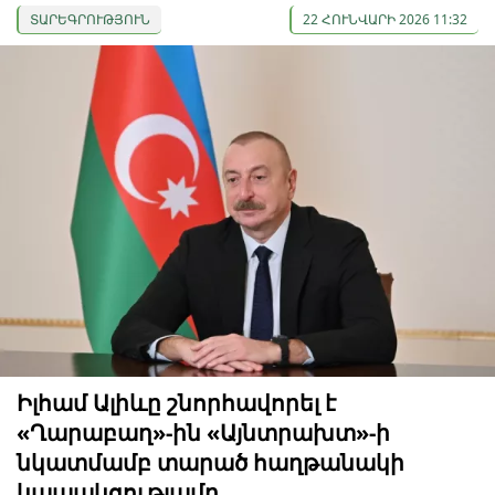
ՏԱՐԵԳՐՈՒԹՅՈՒՆ
22 ՀՈՒՆՎԱՐԻ 2026 11:32
Իլհամ Ալիևը շնորհավորել է
«Ղարաբաղ»-ին «Այնտրախտ»-ի
նկատմամբ տարած հաղթանակի
կապակցությամբ