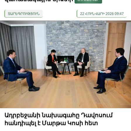
ՏԱՐԵԳՐՈՒԹՅՈՒՆ
22 ՀՈՒՆՎԱՐԻ 2026 09:47
Ադրբեջանի նախագահը Դավոսում
հանդիպել է Մարթա Կոսի հետ