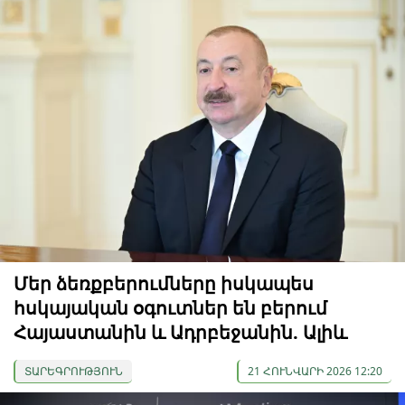
Մեր ձեռքբերումները իսկապես
հսկայական օգուտներ են բերում
Հայաստանին և Ադրբեջանին. Ալիև
ՏԱՐԵԳՐՈՒԹՅՈՒՆ
21 ՀՈՒՆՎԱՐԻ 2026 12:20