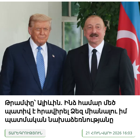
Թրամփը՝ Ալիևին. Ինձ համար մեծ
պատիվ է հրավիրել Ձեզ միանալու իմ
պատմական նախաձեռնությանը
ՏԱՐԵԳՐՈՒԹՅՈՒՆ
21 ՀՈՒՆՎԱՐԻ 2026 16:03