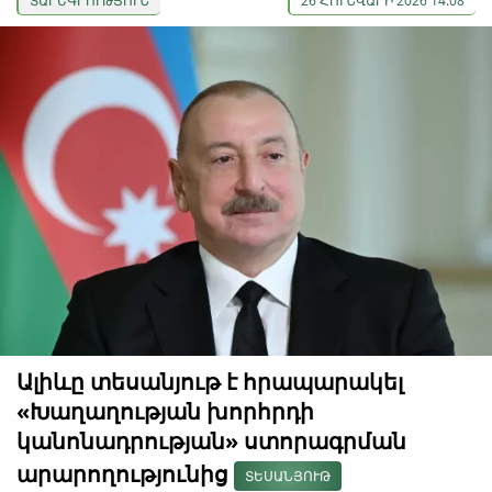
ՏԱՐԵԳՐՈՒԹՅՈՒՆ
26 ՀՈՒՆՎԱՐԻ 2026 14:08
Ալիևը տեսանյութ է հրապարակել
«Խաղաղության խորհրդի
կանոնադրության» ստորագրման
արարողությունից
ՏԵՍԱՆՅՈՒԹ