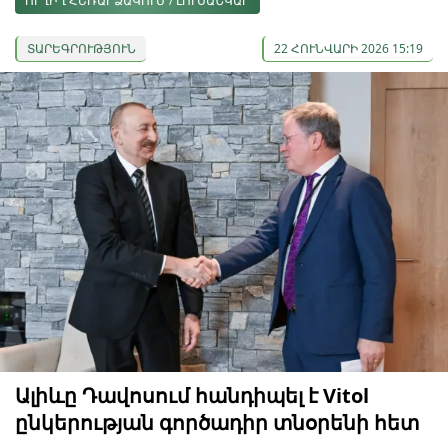
ՈՒՂԻՂ ՀԵՌԱՐՁԱԿՈՒՄ / ԼՈՒՍԱՆԿԱՐ
ՏԱՐԵԳՐՈՒԹՅՈՒՆ
22 ՀՈՒՆՎԱՐԻ 2026 15:19
Ալիևը Դավոսում հանդիպել է Vitol
ընկերության գործադիր տնօրենի հետ