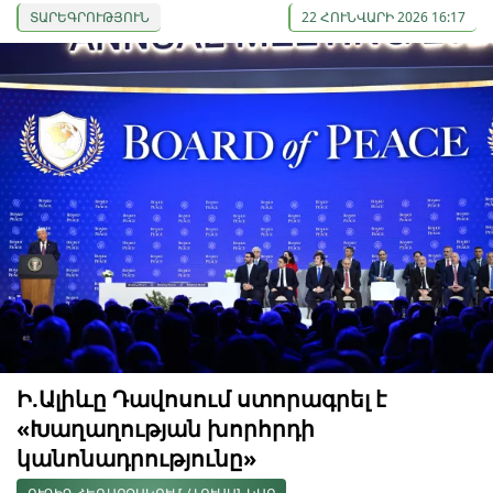
ՏԱՐԵԳՐՈՒԹՅՈՒՆ
22 ՀՈՒՆՎԱՐԻ 2026 16:17
Ի.Ալիևը Դավոսում ստորագրել է
«Խաղաղության խորհրդի
կանոնադրությունը»