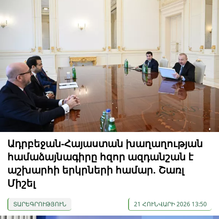
Ադրբեջան-Հայաստան խաղաղության
համաձայնագիրը հզոր ազդանշան է
աշխարհի երկրների համար. Շառլ
Միշել
ՏԱՐԵԳՐՈՒԹՅՈՒՆ
21 ՀՈՒՆՎԱՐԻ 2026 13:50