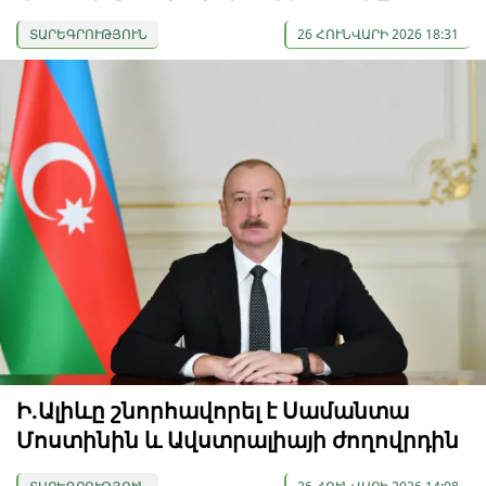
ՏԱՐԵԳՐՈՒԹՅՈՒՆ
26 ՀՈՒՆՎԱՐԻ 2026 18:31
Ի.Ալիևը շնորհավորել է Սամանտա
Մոստինին և Ավստրալիայի ժողովրդին