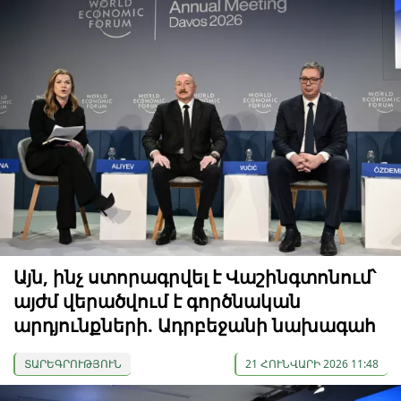
Այն, ինչ ստորագրվել է Վաշինգտոնում՝
այժմ վերածվում է գործնական
արդյունքների. Ադրբեջանի նախագահ
ՏԱՐԵԳՐՈՒԹՅՈՒՆ
21 ՀՈՒՆՎԱՐԻ 2026 11:48