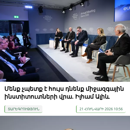
Մենք չպետք է հույս դնենք միջազգային
ինստիտուտների վրա. Իլհամ Ալիև
ՏԱՐԵԳՐՈՒԹՅՈՒՆ
21 ՀՈՒՆՎԱՐԻ 2026 10:56