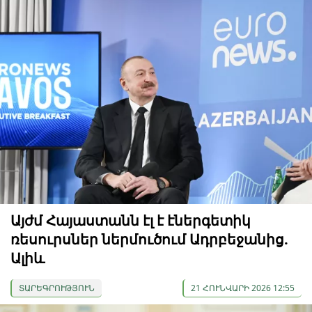
Այժմ Հայաստանն էլ է էներգետիկ
ռեսուրսներ ներմուծում Ադրբեջանից.
Ալիև
ՏԱՐԵԳՐՈՒԹՅՈՒՆ
21 ՀՈՒՆՎԱՐԻ 2026 12:55