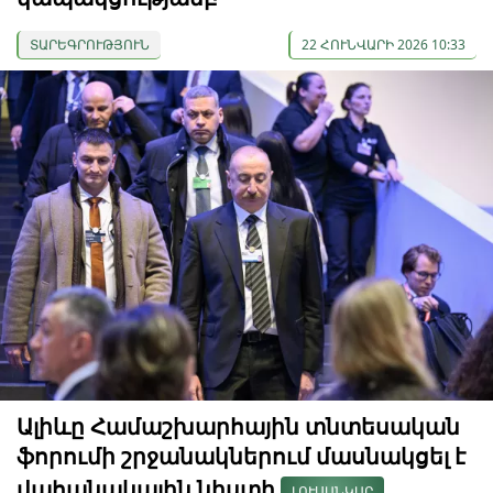
ՏԱՐԵԳՐՈՒԹՅՈՒՆ
22 ՀՈՒՆՎԱՐԻ 2026 10:33
Ալիևը Համաշխարհային տնտեսական
ֆորումի շրջանակներում մասնակցել է
վահանակային նիստի
ԼՈՒՍԱՆԿԱՐ