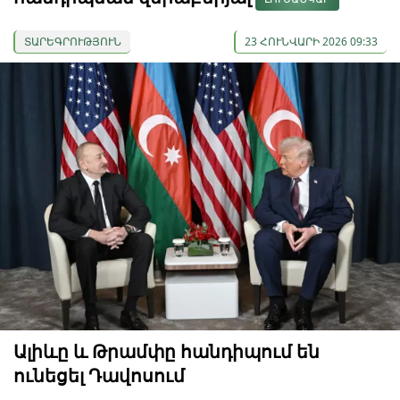
ՏԱՐԵԳՐՈՒԹՅՈՒՆ
23 ՀՈՒՆՎԱՐԻ 2026 09:33
Ալիևը և Թրամփը հանդիպում են
ունեցել Դավոսում