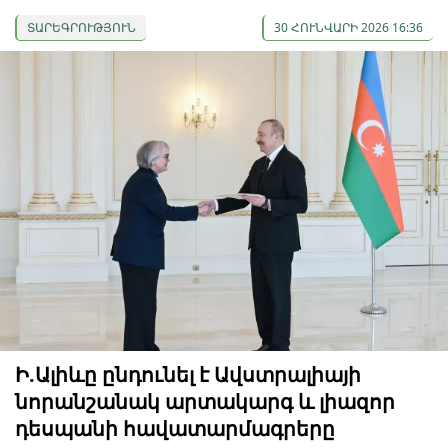
ՏԱՐԵԳՐՈՒԹՅՈՒՆ
30 ՀՈՒՆՎԱՐԻ 2026 16:36
Ի.Ալիևը ընդունել է Ավստրալիայի
նորանշանակ արտակարգ և լիազոր
դեսպանի հավատարմագրերը