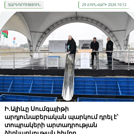
ՏԱՐԵԳՐՈՒԹՅՈՒՆ
29 ՀՈՒՆՎԱՐԻ 2026 10:12
Ի.Ալիևը Սումգայիթի
արդյունաբերական պարկում դրել է՝
տոպրակերի արտադրության
ձեռնարկության հիմքը