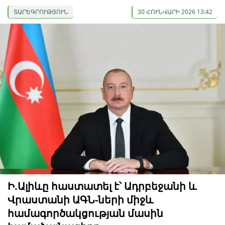
ՏԱՐԵԳՐՈՒԹՅՈՒՆ
30 ՀՈՒՆՎԱՐԻ 2026 13:42
Ի.Ալիևը հաստատել է՝ Ադրբեջանի և
Վրաստանի ԱԳՆ-ների միջև
համագործակցության մասին