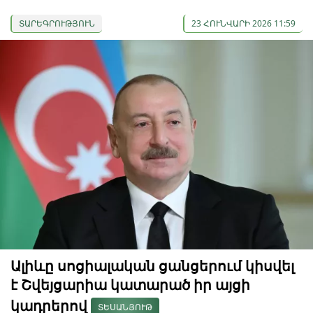
ՏԱՐԵԳՐՈՒԹՅՈՒՆ
23 ՀՈՒՆՎԱՐԻ 2026 11:59
Ալիևը սոցիալական ցանցերում կիսվել
է Շվեյցարիա կատարած իր այցի
կադրերով
ՏԵՍԱՆՅՈՒԹ