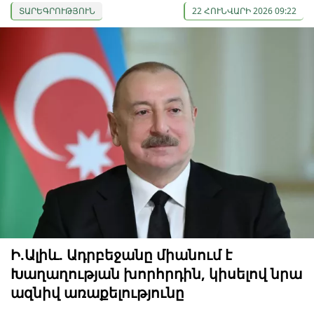
ՏԱՐԵԳՐՈՒԹՅՈՒՆ
22 ՀՈՒՆՎԱՐԻ 2026 09:22
Ի.Ալիև. Ադրբեջանը միանում է
Խաղաղության խորհրդին, կիսելով նրա
ազնիվ առաքելությունը