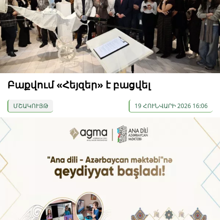
Բաքվում «Հեյզեր» է բացվել
ՄՇԱԿՈՒՅԹ
19 ՀՈՒՆՎԱՐԻ 2026 16:06