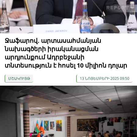
Ջաֆարով. արտասահմանյան
նախագծերի իրականացման
արդյունքում Ադրբեջանի
տնտեսություն է հոսել 10 միլիոն դոլար
ՄՇԱԿՈՒՅԹ
13 ՆՈՅԵՄԲԵՐԻ 2025 09:50