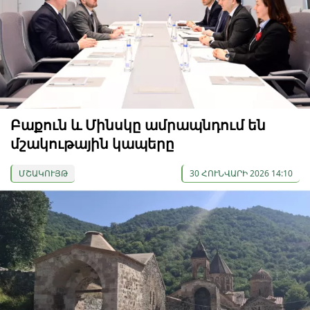
Բաքուն և Մինսկը ամրապնդում են
մշակութային կապերը
ՄՇԱԿՈՒՅԹ
30 ՀՈՒՆՎԱՐԻ 2026 14:10