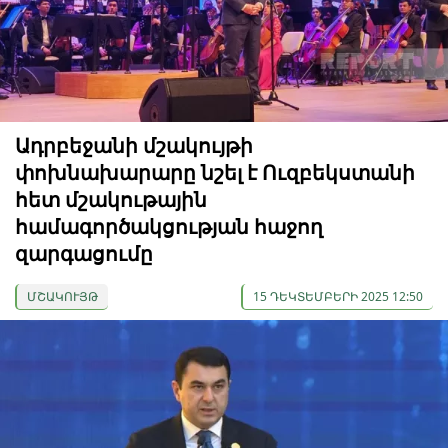
Ադրբեջանի մշակույթի
փոխնախարարը նշել է Ուզբեկստանի
հետ մշակութային
համագործակցության հաջող
զարգացումը
ՄՇԱԿՈՒՅԹ
15 ԴԵԿՏԵՄԲԵՐԻ 2025 12:50