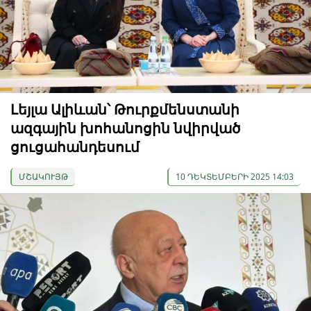
Լեյլա Ալիևան՝ Թուրքմենստանի
ազգային խոհանոցին նվիրված
ցուցահանդեսում
ՄՇԱԿՈՒՅԹ
10 ԴԵԿՏԵՄԲԵՐԻ 2025 14:03