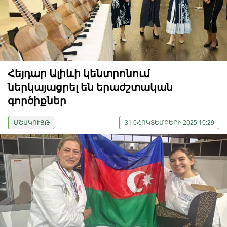
Հեյդար Ալիևի կենտրոնում
ներկայացրել են երաժշտական
գործիքներ
ՄՇԱԿՈՒՅԹ
31 0ՀՈԿՏԵՄԲԵՐԻ 2025 10:29