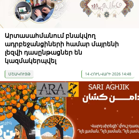
Արտասահմանում բնակվող
ադրբեջանցիների համար մայրենի
լեզվի դասընթացներ են
կազմակերպվել
ՄՇԱԿՈՒՅԹ
14 ՀՈՒՆՎԱՐԻ 2026 14:48