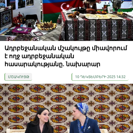
Ադրբեջանական մշակույթը միավորում
է ողջ ադրբեջանական
հասարակությանը. նախարար
ՄՇԱԿՈՒՅԹ
10 ԴԵԿՏԵՄԲԵՐԻ 2025 14:32