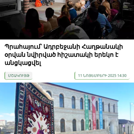
Պրահայում՝ Ադրբեջանի Հաղթանակի
օրվան նվիրված հիշատակի երեկո է
անցկացվել
ՄՇԱԿՈՒՅԹ
11 ՆՈՅԵՄԲԵՐԻ 2025 14:30