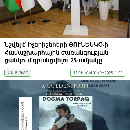
Նշվել է՝ Իչերիշեհերի ՅՈՒՆԵՍԿՕ-ի
Համաշխարհային ժառանգության
ցանկում գրանցվելու 25-ամյակը
ՄՇԱԿՈՒՅԹ
18 ԴԵԿՏԵՄԲԵՐԻ 2025 11:39