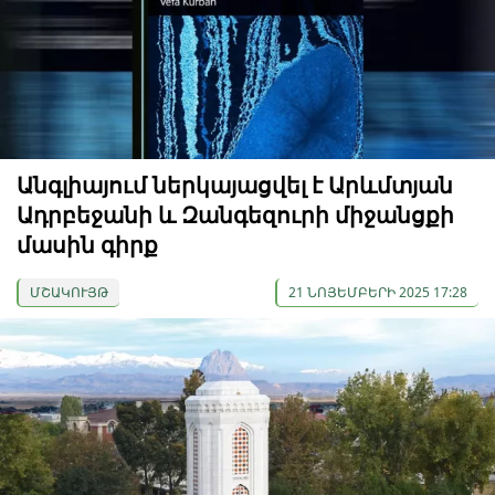
Անգլիայում ներկայացվել է Արևմտյան
Ադրբեջանի և Զանգեզուրի միջանցքի
մասին գիրք
ՄՇԱԿՈՒՅԹ
21 ՆՈՅԵՄԲԵՐԻ 2025 17:28