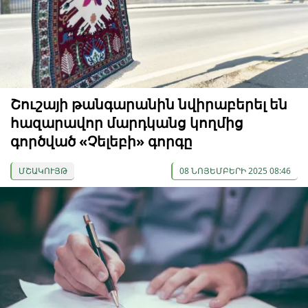
Շուշայի թանգարանին նվիրաբերել են
հազարավոր մարդկանց կողմից
գործված «Չելեբի» գորգը
ՄՇԱԿՈՒՅԹ
08 ՆՈՅԵՄԲԵՐԻ 2025 08:46