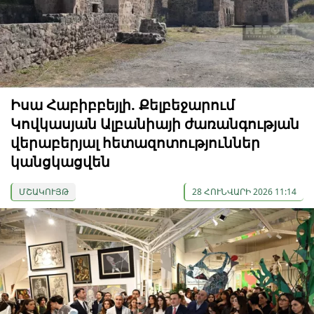
Իսա Հաբիբբեյլի. Քելբեջարում
Կովկասյան Ալբանիայի ժառանգության
վերաբերյալ հետազոտություններ
կանցկացվեն
ՄՇԱԿՈՒՅԹ
28 ՀՈՒՆՎԱՐԻ 2026 11:14