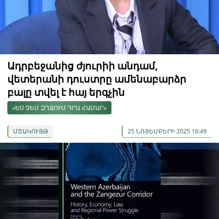
Ադրբեջանից ժյուրիի անդամ,
վետերանի դուստրը ամենաբարձր
բալը տվել է հայ երգչին
«ԵՍ ՉԵՄ ԶՂՋՈՒՄ ԴՐԱ ՀԱՄԱՐ»
ՄՇԱԿՈՒՅԹ
25 ՆՈՅԵՄԲԵՐԻ 2025 16:49