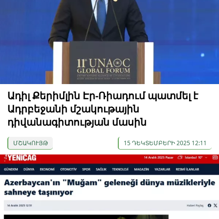
Ադիլ Քերիմլին Էր-Ռիադում պատմել է
Ադրբեջանի մշակութային
դիվանագիտության մասին
ՄՇԱԿՈՒՅԹ
15 ԴԵԿՏԵՄԲԵՐԻ 2025 12:11