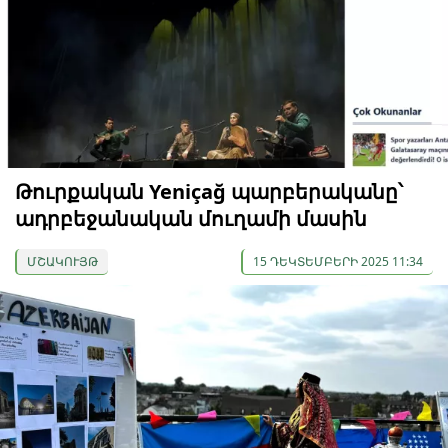
Թուրքական Yeniçağ պարբերականը՝
ադրբեջանական մուղամի մասին
ՄՇԱԿՈՒՅԹ
15 ԴԵԿՏԵՄԲԵՐԻ 2025 11:34