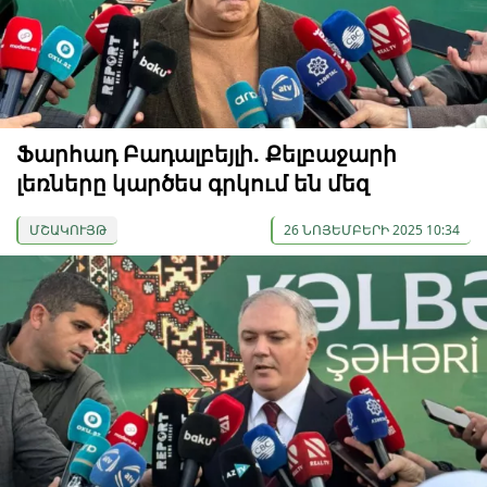
Ֆարհադ Բադալբեյլի. Քելբաջարի
լեռները կարծես գրկում են մեզ
ՄՇԱԿՈՒՅԹ
26 ՆՈՅԵՄԲԵՐԻ 2025 10:34