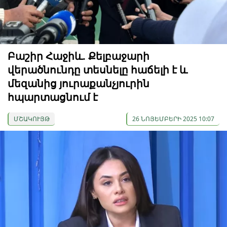
Բաշիր Հաջիև. Քելբաջարի
վերածնունդը տեսնելը հաճելի է և
մեզանից յուրաքանչյուրին
հպարտացնում է
ՄՇԱԿՈՒՅԹ
26 ՆՈՅԵՄԲԵՐԻ 2025 10:07