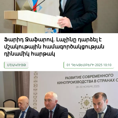
Ֆարիդ Ջաֆարով. Լաչինը դարձել է
մշակութային համագործակցության
դինամիկ հարթակ
ՄՇԱԿՈՒՅԹ
01 ԴԵԿՏԵՄԲԵՐԻ 2025 10:10