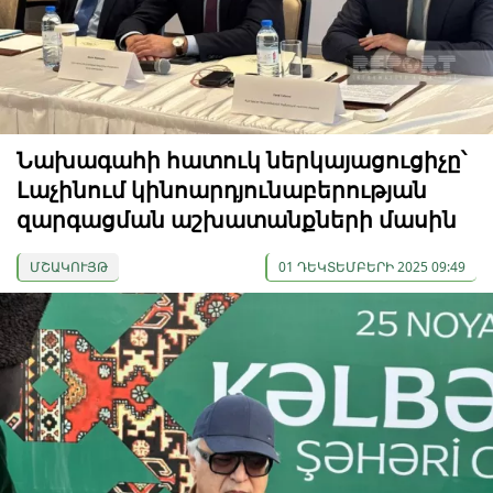
Նախագահի հատուկ ներկայացուցիչը՝
Լաչինում կինոարդյունաբերության
զարգացման աշխատանքների մասին
ՄՇԱԿՈՒՅԹ
01 ԴԵԿՏԵՄԲԵՐԻ 2025 09:49