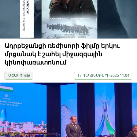
Ադրբեջանցի ռեժիսորի ֆիլմը երկու
մրցանակ է շահել միջազգային
կինոփառատոնում
ՄՇԱԿՈՒՅԹ
17 ԴԵԿՏԵՄԲԵՐԻ 2025 11:04