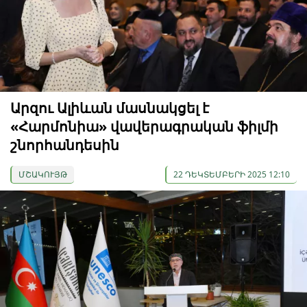
Արզու Ալիևան մասնակցել է
«Հարմոնիա» վավերագրական ֆիլմի
շնորհանդեսին
ՄՇԱԿՈՒՅԹ
22 ԴԵԿՏԵՄԲԵՐԻ 2025 12:10