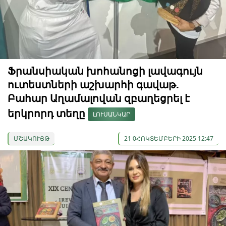
Ֆրանսիական խոհանոցի լավագույն
ուտեստների աշխարհի գավաթ.
Բահար Աղամալովան զբաղեցրել է
երկրորդ տեղը
ԼՈՒՍԱՆԿԱՐ
ՄՇԱԿՈՒՅԹ
21 0ՀՈԿՏԵՄԲԵՐԻ 2025 12:47