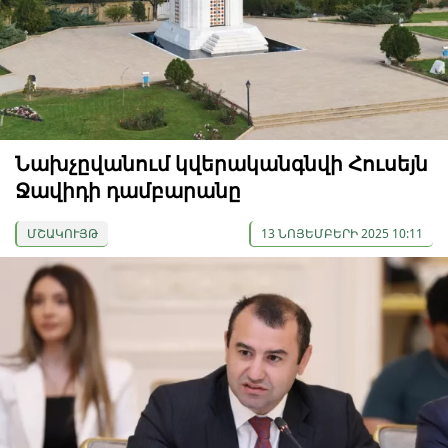
Նախչըվանում կվերականգնվի Հուսեյն
Ջավիդի դամբարանը
ՄՇԱԿՈՒՅԹ
13 ՆՈՅԵՄԲԵՐԻ 2025 10:11