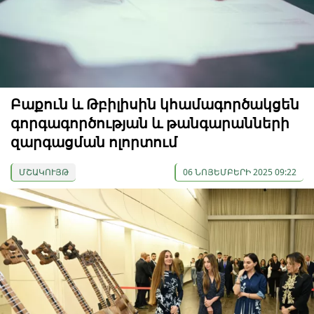
Բաքուն և Թբիլիսին կհամագործակցեն
գորգագործության և թանգարանների
զարգացման ոլորտում
ՄՇԱԿՈՒՅԹ
06 ՆՈՅԵՄԲԵՐԻ 2025 09:22