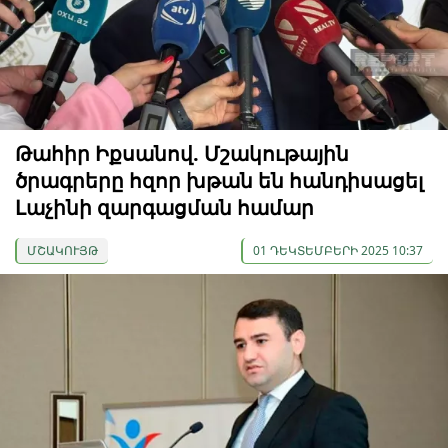
Թահիր Իքսանով. Մշակութային
ծրագրերը հզոր խթան են հանդիսացել
Լաչինի զարգացման համար
ՄՇԱԿՈՒՅԹ
01 ԴԵԿՏԵՄԲԵՐԻ 2025 10:37