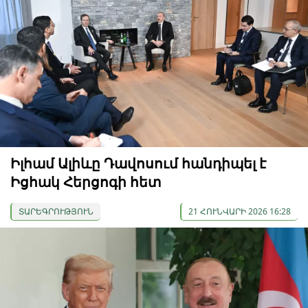
Իլհամ Ալիևը Դավոսում հանդիպել է
Իցհակ Հերցոգի հետ
ՏԱՐԵԳՐՈՒԹՅՈՒՆ
21 ՀՈՒՆՎԱՐԻ 2026 16:28