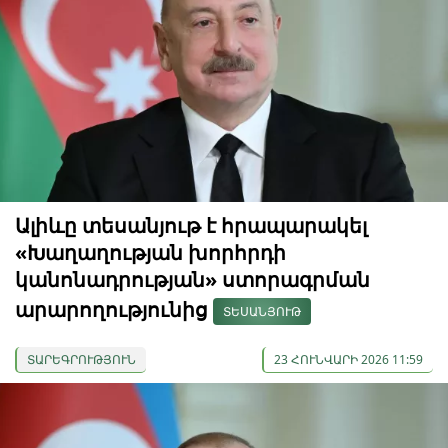
Ալիևը տեսանյութ է հրապարակել
«Խաղաղության խորհրդի
կանոնադրության» ստորագրման
արարողությունից
ՏԵՍԱՆՅՈՒԹ
ՏԱՐԵԳՐՈՒԹՅՈՒՆ
23 ՀՈՒՆՎԱՐԻ 2026 11:59