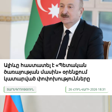
Ալիևը հաստատել է «Պետական
ծառայության մասին» օրենքում
կատարված փոփոխությունները
ՏԱՐԵԳՐՈՒԹՅՈՒՆ
26 ՀՈՒՆՎԱՐԻ 2026 18:31