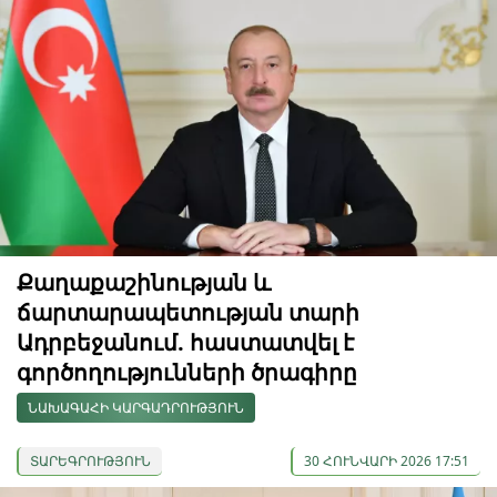
Քաղաքաշինության և
ճարտարապետության տարի
Ադրբեջանում. հաստատվել է
գործողությունների ծրագիրը
ՆԱԽԱԳԱՀԻ ԿԱՐԳԱԴՐՈՒԹՅՈՒՆ
ՏԱՐԵԳՐՈՒԹՅՈՒՆ
30 ՀՈՒՆՎԱՐԻ 2026 17:51