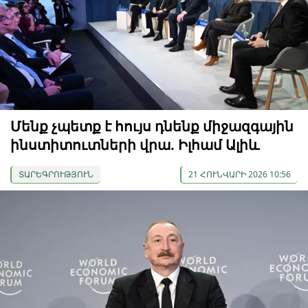
Մենք չպետք է հույս դնենք միջազգային
ինստիտուտների վրա. Իլհամ Ալիև
ՏԱՐԵԳՐՈՒԹՅՈՒՆ
21 ՀՈՒՆՎԱՐԻ 2026 10:56