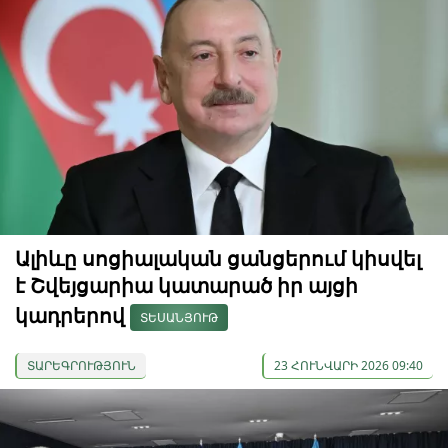
Ալիևը սոցիալական ցանցերում կիսվել
է Շվեյցարիա կատարած իր այցի
կադրերով
ՏԵՍԱՆՅՈՒԹ
ՏԱՐԵԳՐՈՒԹՅՈՒՆ
23 ՀՈՒՆՎԱՐԻ 2026 09:40