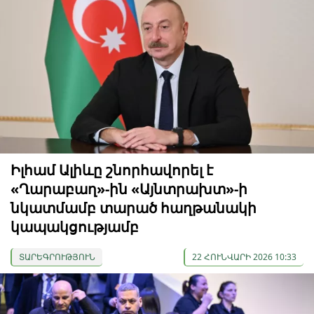
Իլհամ Ալիևը շնորհավորել է
«Ղարաբաղ»-ին «Այնտրախտ»-ի
նկատմամբ տարած հաղթանակի
կապակցությամբ
ՏԱՐԵԳՐՈՒԹՅՈՒՆ
22 ՀՈՒՆՎԱՐԻ 2026 10:33