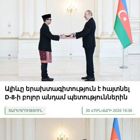
Ալիևը երախտագիտություն է հայտնել
D-8-ի բոլոր անդամ պետություններին
ՏԱՐԵԳՐՈՒԹՅՈՒՆ
30 ՀՈՒՆՎԱՐԻ 2026 16:36