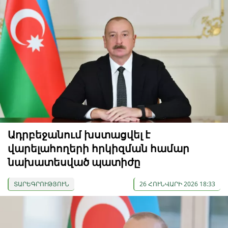
Ադրբեջանում խստացվել է
վարելահողերի հրկիզման համար
նախատեսված պատիժը
ՏԱՐԵԳՐՈՒԹՅՈՒՆ
26 ՀՈՒՆՎԱՐԻ 2026 18:33