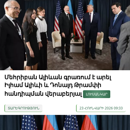
Մեհրիբան Ալիևան գրառում է արել
Իլհամ Ալիևի և Դոնալդ Թրամփի
հանդիպման վերաբերյալ
ԼՈՒՍԱՆԿԱՐ
ՏԱՐԵԳՐՈՒԹՅՈՒՆ
23 ՀՈՒՆՎԱՐԻ 2026 09:33