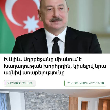
Ի.Ալիև. Ադրբեջանը միանում է
Խաղաղության խորհրդին, կիսելով նրա
ազնիվ առաքելությունը
ՏԱՐԵԳՐՈՒԹՅՈՒՆ
21 ՀՈՒՆՎԱՐԻ 2026 16:30