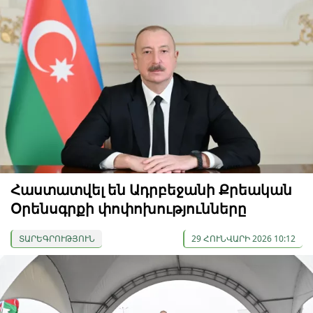
Հաստատվել են Ադրբեջանի Քրեական
Օրենսգրքի փոփոխությունները
ՏԱՐԵԳՐՈՒԹՅՈՒՆ
29 ՀՈՒՆՎԱՐԻ 2026 10:12