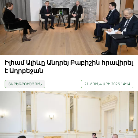
Իլհամ Ալիևը Անդրեյ Բաբիշին հրավիրել
է Ադրբեջան
ՏԱՐԵԳՐՈՒԹՅՈՒՆ
21 ՀՈՒՆՎԱՐԻ 2026 14:14