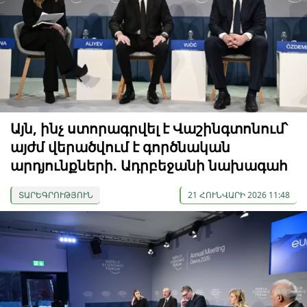
Այն, ինչ ստորագրվել է Վաշինգտոնում՝
այժմ վերածվում է գործնական
արդյունքների. Ադրբեջանի նախագահ
ՏԱՐԵԳՐՈՒԹՅՈՒՆ
21 ՀՈՒՆՎԱՐԻ 2026 11:48