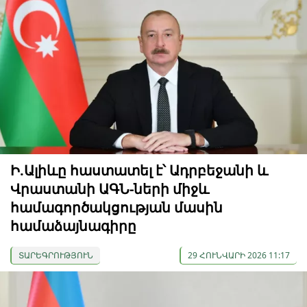
Ի.Ալիևը հաստատել է՝ Ադրբեջանի և
Վրաստանի ԱԳՆ-ների միջև
համագործակցության մասին
համաձայնագիրը
ՏԱՐԵԳՐՈՒԹՅՈՒՆ
29 ՀՈՒՆՎԱՐԻ 2026 11:17