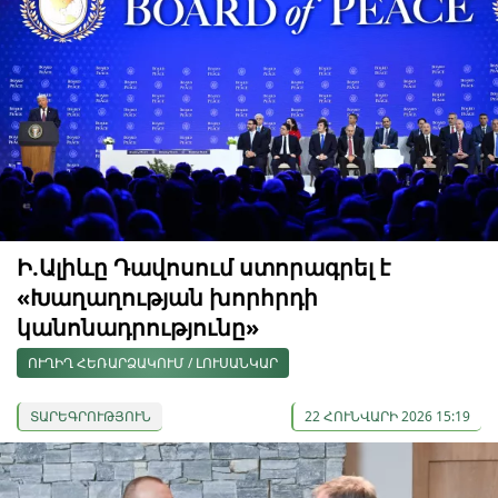
Ի.Ալիևը Դավոսում ստորագրել է
«Խաղաղության խորհրդի
կանոնադրությունը»
ՈՒՂԻՂ ՀԵՌԱՐՁԱԿՈՒՄ / ԼՈՒՍԱՆԿԱՐ
ՏԱՐԵԳՐՈՒԹՅՈՒՆ
22 ՀՈՒՆՎԱՐԻ 2026 15:19