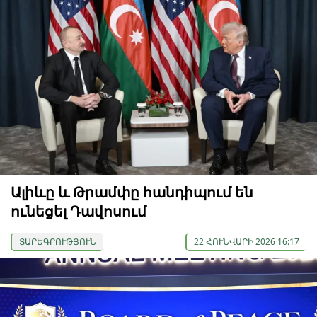
Ալիևը և Թրամփը հանդիպում են
ունեցել Դավոսում
ՏԱՐԵԳՐՈՒԹՅՈՒՆ
22 ՀՈՒՆՎԱՐԻ 2026 16:17