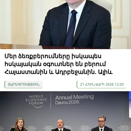
Մեր ձեռքբերումները իսկապես
հսկայական օգուտներ են բերում
Հայաստանին և Ադրբեջանին. Ալիև
ՏԱՐԵԳՐՈՒԹՅՈՒՆ
21 ՀՈՒՆՎԱՐԻ 2026 12:20