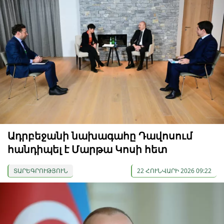
Ադրբեջանի նախագահը Դավոսում
հանդիպել է Մարթա Կոսի հետ
ՏԱՐԵԳՐՈՒԹՅՈՒՆ
22 ՀՈՒՆՎԱՐԻ 2026 09:22