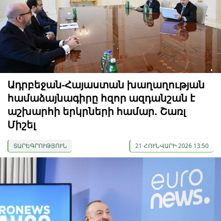
Ադրբեջան-Հայաստան խաղաղության
համաձայնագիրը հզոր ազդանշան է
աշխարհի երկրների համար. Շառլ
Միշել
ՏԱՐԵԳՐՈՒԹՅՈՒՆ
21 ՀՈՒՆՎԱՐԻ 2026 13:50