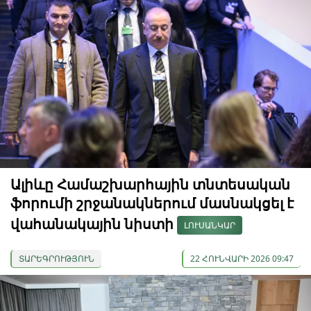
Ալիևը Համաշխարհային տնտեսական
ֆորումի շրջանակներում մասնակցել է
վահանակային նիստի
ԼՈՒՍԱՆԿԱՐ
ՏԱՐԵԳՐՈՒԹՅՈՒՆ
22 ՀՈՒՆՎԱՐԻ 2026 09:47