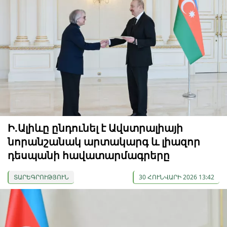
Ի.Ալիևը ընդունել է Ավստրալիայի
նորանշանակ արտակարգ և լիազոր
դեսպանի հավատարմագրերը
ՏԱՐԵԳՐՈՒԹՅՈՒՆ
30 ՀՈՒՆՎԱՐԻ 2026 13:42