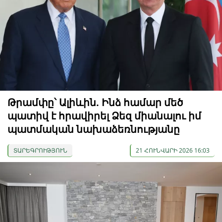
Թրամփը՝ Ալիևին. Ինձ համար մեծ
պատիվ է հրավիրել Ձեզ միանալու իմ
պատմական նախաձեռնությանը
ՏԱՐԵԳՐՈՒԹՅՈՒՆ
21 ՀՈՒՆՎԱՐԻ 2026 16:03