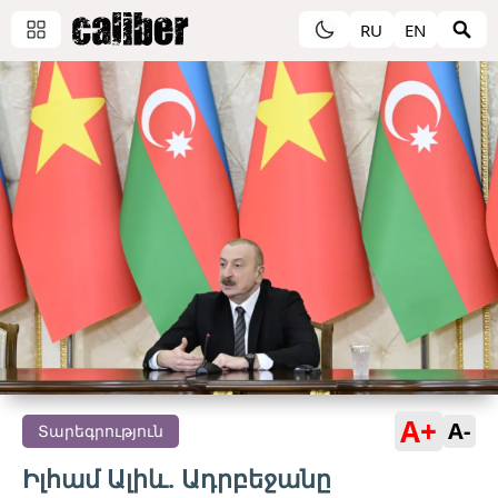
RU
EN
A+
A-
Տարեգրություն
Իլհամ Ալիև. Ադրբեջանը