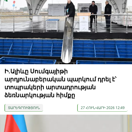
Ի.Ալիևը Սումգայիթի
արդյունաբերական պարկում դրել է՝
տոպրակերի արտադրության
ձեռնարկության հիմքը
ՏԱՐԵԳՐՈՒԹՅՈՒՆ
27 ՀՈՒՆՎԱՐԻ 2026 12:49