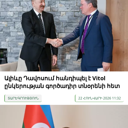
Ալիևը Դավոսում հանդիպել է Vitol
ընկերության գործադիր տնօրենի հետ
ՏԱՐԵԳՐՈՒԹՅՈՒՆ
22 ՀՈՒՆՎԱՐԻ 2026 11:32