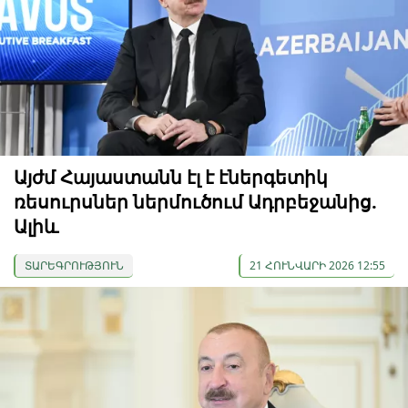
Այժմ Հայաստանն էլ է էներգետիկ
ռեսուրսներ ներմուծում Ադրբեջանից.
Ալիև
ՏԱՐԵԳՐՈՒԹՅՈՒՆ
21 ՀՈՒՆՎԱՐԻ 2026 12:55