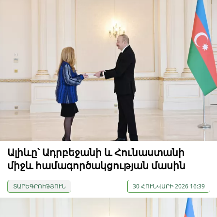
Ալիևը՝ Ադրբեջանի և Հունաստանի
միջև համագործակցության մասին
ՏԱՐԵԳՐՈՒԹՅՈՒՆ
30 ՀՈՒՆՎԱՐԻ 2026 16:39