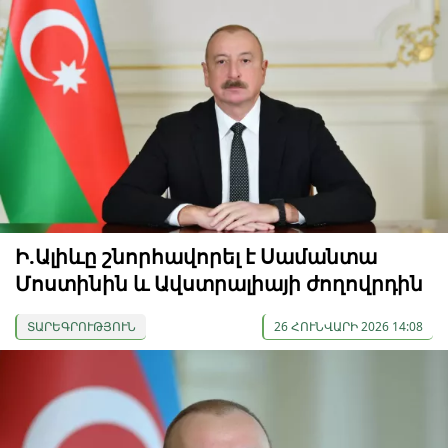
Ի.Ալիևը շնորհավորել է Սամանտա
Մոստինին և Ավստրալիայի ժողովրդին
ՏԱՐԵԳՐՈՒԹՅՈՒՆ
26 ՀՈՒՆՎԱՐԻ 2026 14:08