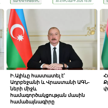
ՏԱՐԵԳՐՈՒԹՅՈՒՆ
30 ՀՈՒՆՎԱՐԻ 2026 16:39
ի
Ի.Ալիևը հաստատել է՝
Հ
Ադրբեջանի և Վրաստանի ԱԳՆ-
Ք
ների միջև
փ
համագործակցության մասին
համաձայնագիրը