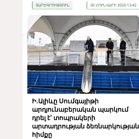
ՏԱՐԵԳՐՈՒԹՅՈՒՆ
30 ՀՈՒՆՎԱՐԻ 2026 13:42
Ի.Ալիևը Սումգայիթի
արդյունաբերական պարկում
դրել է՝ տոպրակերի
արտադրության ձեռնարկության
հիմքը