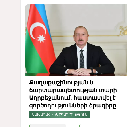
Քաղաքաշինության և
ճարտարապետության տարի
Ադրբեջանում. հաստատվել է
գործողությունների ծրագիրը
ՆԱԽԱԳԱՀԻ ԿԱՐԳԱԴՐՈՒԹՅՈՒՆ