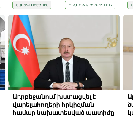
ՏԱՐԵԳՐՈՒԹՅՈՒՆ
29 ՀՈՒՆՎԱՐԻ 2026 11:17
Ադրբեջանում խստացվել է
Ա
վարելահողերի հրկիզման
ծ
համար նախատեսված պատիժը
կ