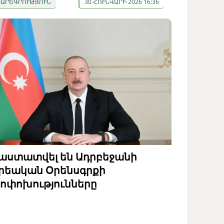
ՏԱՐԵԳՐՈՒԹՅՈՒՆ
30 ՀՈՒՆՎԱՐԻ 2026 16:36
աստատվել են Ադրբեջանի
րեական Օրենսգրքի
ոփոխությունները