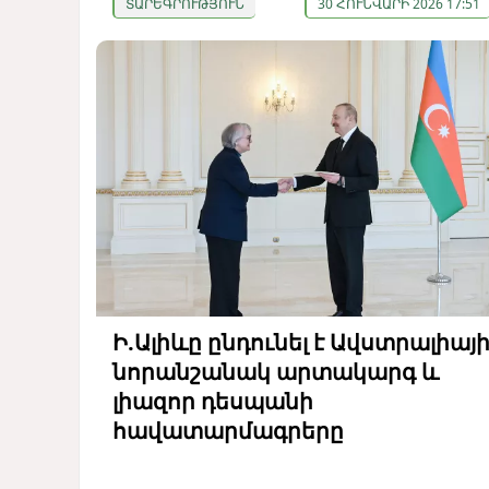
ՏԱՐԵԳՐՈՒԹՅՈՒՆ
30 ՀՈՒՆՎԱՐԻ 2026 17:51
Ի.Ալիևը ընդունել է Ավստրալիայ
նորանշանակ արտակարգ և
լիազոր դեսպանի
հավատարմագրերը