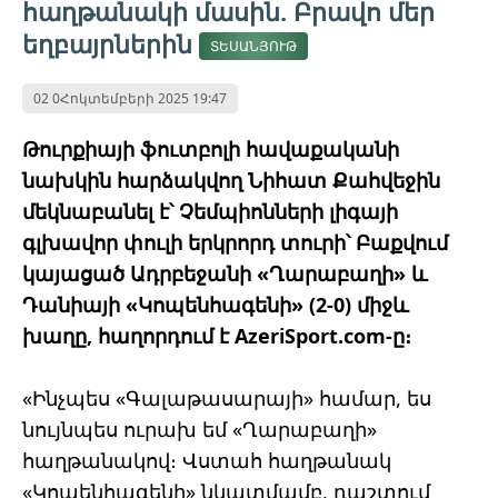
հաղթանակի մասին. Բրավո մեր
եղբայրներին
ՏԵՍԱՆՅՈՒԹ
02 0Հոկտեմբերի 2025 19:47
Թուրքիայի ֆուտբոլի հավաքականի
նախկին հարձակվող Նիհատ Քահվեջին
մեկնաբանել է՝ Չեմպիոնների լիգայի
գլխավոր փուլի երկրորդ տուրի՝ Բաքվում
կայացած Ադրբեջանի «Ղարաբաղի» և
Դանիայի «Կոպենհագենի» (2-0) միջև
խաղը, հաղորդում է AzeriSport.com-ը։
«Ինչպես «Գալաթասարայի» համար, ես
նույնպես ուրախ եմ «Ղարաբաղի»
հաղթանակով։ Վստահ հաղթանակ
«Կոպենհագենի» նկատմամբ, դաշտում