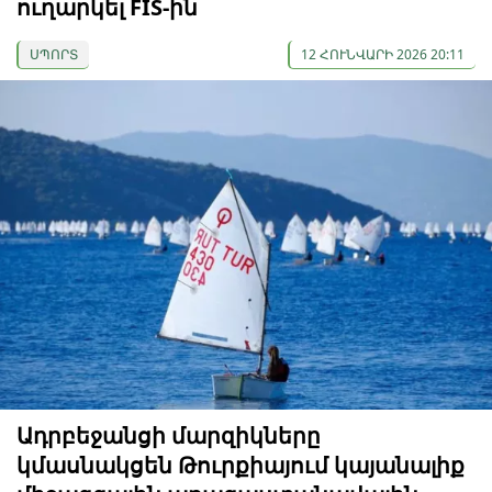
ուղարկել FIS-ին
ՍՊՈՐՏ
12 ՀՈՒՆՎԱՐԻ 2026 20:11
Ադրբեջանցի մարզիկները
կմասնակցեն Թուրքիայում կայանալիք