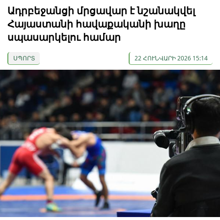
Ադրբեջանցի մրցավար է նշանակվել
Հայաստանի հավաքականի խաղը
սպասարկելու համար
ՍՊՈՐՏ
22 ՀՈՒՆՎԱՐԻ 2026 15:14