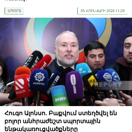
ՍՊՈՐՏ
05 ՀՈՒՆՎԱՐԻ 2026 11:29
Հուգո Ալոնսո. Բաքվում ստեղծվել են
բոլոր անհրաժեշտ սպորտային
ենթակառուցվածքները