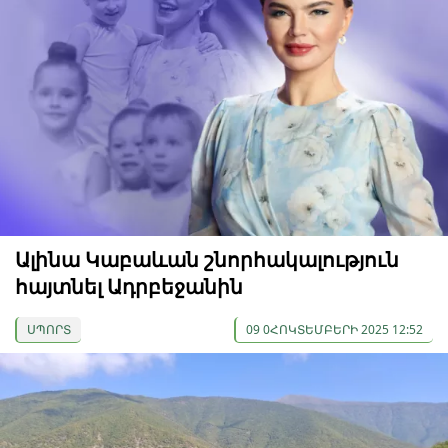
Ալինա Կաբաևան շնորհակալություն
հայտնել Ադրբեջանին
ՍՊՈՐՏ
09 0ՀՈԿՏԵՄԲԵՐԻ 2025 12:52