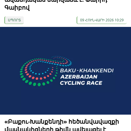
Գաիբով
ՍՊՈՐՏ
09 ՀՈՒՆՎԱՐԻ 2026 10:29
«Բաքու-Խանքենդի» հեծանվավազքի
մասնակիցների թիվն ավելացել է