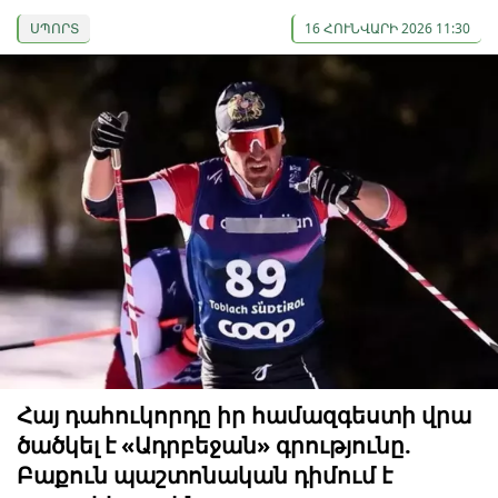
ՍՊՈՐՏ
16 ՀՈՒՆՎԱՐԻ 2026 11:30
Հայ դահուկորդը իր համազգեստի վրա
ծածկել է «Ադրբեջան» գրությունը.
Բաքուն պաշտոնական դիմում է