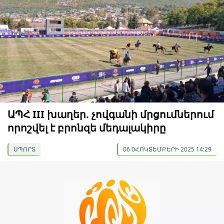
ԱՊՀ III խաղեր. չովգանի մրցումներում
որոշվել է բրոնզե մեդալակիրը
ՍՊՈՐՏ
06 0ՀՈԿՏԵՄԲԵՐԻ 2025 14:29