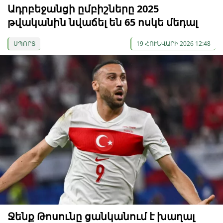
Ադրբեջանցի ըմբիշները 2025
թվականին նվաճել են 65 ոսկե մեդալ
ՍՊՈՐՏ
19 ՀՈՒՆՎԱՐԻ 2026 12:48
Ջենք Թոսունը ցանկանում է խաղալ