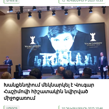
ՍՊՈՐՏ
12 ԴԵԿՏԵՄԲԵՐԻ 2025 10:33
Խանքենդիում մեկնարկել է Վուգար
Հաշիմովի հիշատակին նվիրված
միջոցառում
ՍՊՈՐՏ
10 ԴԵԿՏԵՄԲԵՐԻ 2025 10:46