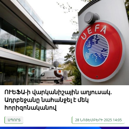
ՈՒԵՖԱ-ի վարկանիշային աղյուսակ.
Ադրբեջանը նահանջել է մեկ
հորիզոնականով
ՍՊՈՐՏ
28 ՆՈՅԵՄԲԵՐԻ 2025 14:05