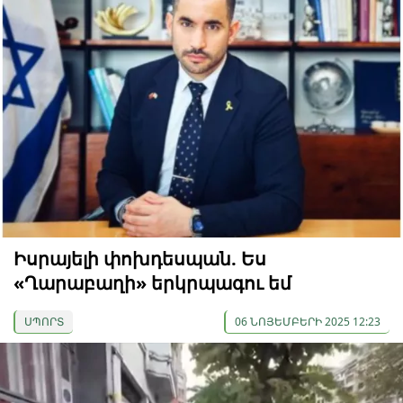
Իսրայելի փոխդեսպան. Ես
«Ղարաբաղի» երկրպագու եմ
ՍՊՈՐՏ
06 ՆՈՅԵՄԲԵՐԻ 2025 12:23