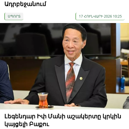
Ադրբեջանում
ՍՊՈՐՏ
17 ՀՈՒՆՎԱՐԻ 2026 10:25
Լեգենդար Իփ Մանի աշակերտը կրկին
կայցելի Բաքու