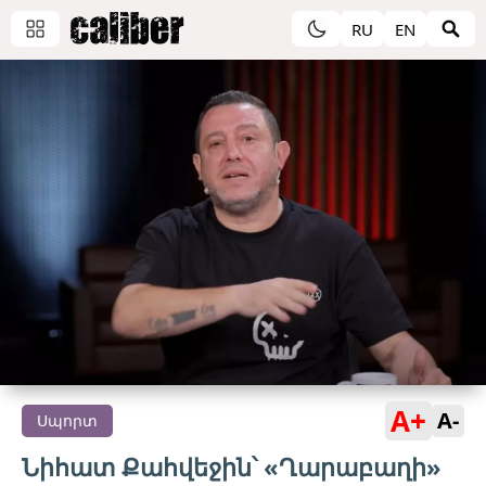
RU
EN
A+
A-
Սպորտ
Նիհատ Քահվեջին՝ «Ղարաբաղի»