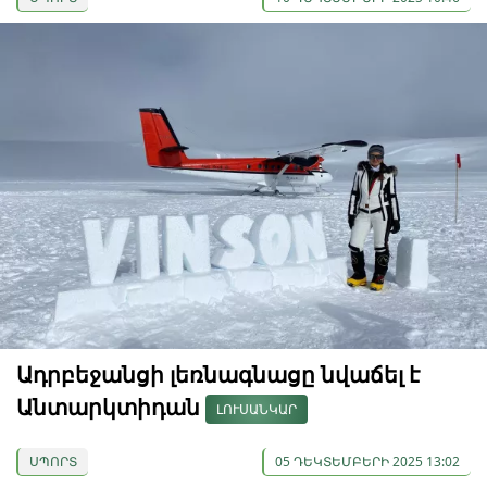
Ադրբեջանցի լեռնագնացը նվաճել է
Անտարկտիդան
ԼՈՒՍԱՆԿԱՐ
ՍՊՈՐՏ
05 ԴԵԿՏԵՄԲԵՐԻ 2025 13:02