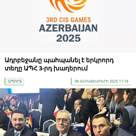
Ադրբեջանը պահպանել է երկրորդ
տեղը ԱՊՀ 3-րդ խաղերում
ՍՊՈՐՏ
06 0ՀՈԿՏԵՄԲԵՐԻ 2025 11:18