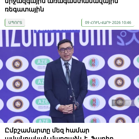
միջազգային առագաստանավային
ռեգատային
ՍՊՈՐՏ
09 ՀՈՒՆՎԱՐԻ 2026 10:46
Ըմբշամարտը մեզ համար
ավանդական մարզաձև է. Ֆարիդ