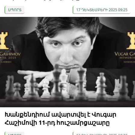
ՍՊՈՐՏ
17 ԴԵԿՏԵՄԲԵՐԻ 2025 09:25
Խանքենդիում ավարտվել է Վուգար
Հաշիմովի 11-րդ հուշամրցաշարը