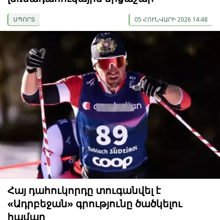
ՍՊՈՐՏ
05 ՀՈՒՆՎԱՐԻ 2026 14:48
Հայ դահուկորդը տուգանվել է
«Ադրբեջան» գրությունը ծածկելու
համար