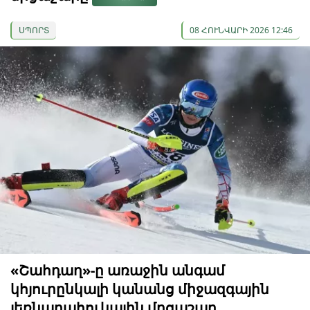
ՍՊՈՐՏ
08 ՀՈՒՆՎԱՐԻ 2026 12:46
«Շահդաղ»-ը առաջին անգամ
կհյուրընկալի կանանց միջազգային
լեռնադահուկային մրցաշար