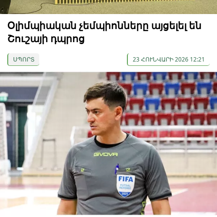
Օլիմպիական չեմպիոնները այցելել են
Շուշայի դպրոց
ՍՊՈՐՏ
23 ՀՈՒՆՎԱՐԻ 2026 12:21