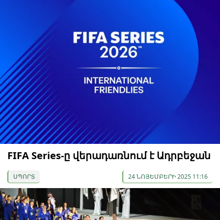
FIFA Series-ը վերադառնում է Ադրբեջան
ՍՊՈՐՏ
24 ՆՈՅԵՄԲԵՐԻ 2025 11:16