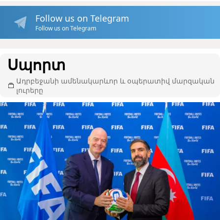
Follow us on Telegram
Follow us on Telegram
Սպորտ
Ադրբեջանի ամենակարևոր և օպերատիվ մարզական
լուրերը