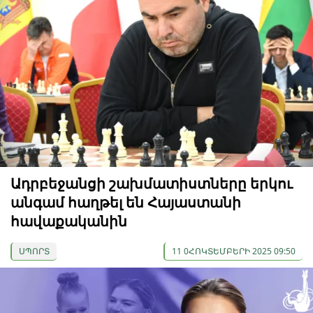
Ադրբեջանցի շախմատիստները երկու
անգամ հաղթել են Հայաստանի
հավաքականին
ՍՊՈՐՏ
11 0ՀՈԿՏԵՄԲԵՐԻ 2025 09:50