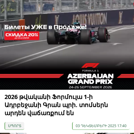
2026 թվականի Ֆորմուլա 1-ի
Ադրբեջանի Գրան պրի. տոմսերն
արդեն վաճառքում են
ՍՊՈՐՏ
03 ԴԵԿՏԵՄԲԵՐԻ 2025 17:40