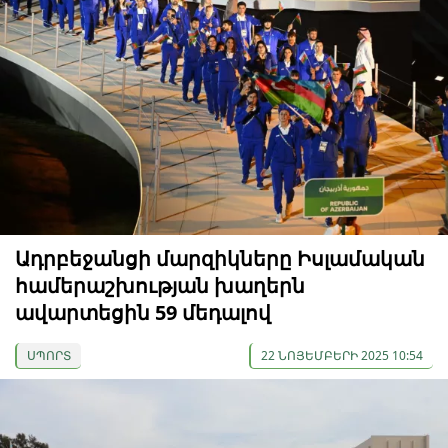
Ադրբեջանցի մարզիկները Իսլամական
համերաշխության խաղերն
ավարտեցին 59 մեդալով
ՍՊՈՐՏ
22 ՆՈՅԵՄԲԵՐԻ 2025 10:54