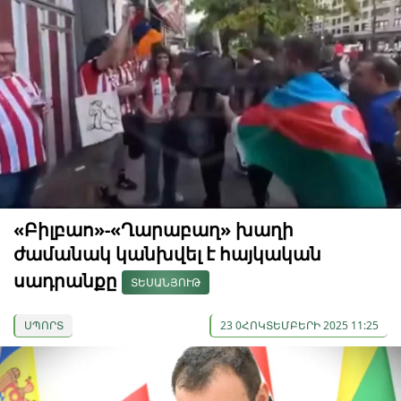
«Բիլբաո»-«Ղարաբաղ» խաղի
ժամանակ կանխվել է հայկական
սադրանքը
ՏԵՍԱՆՅՈՒԹ
ՍՊՈՐՏ
23 0ՀՈԿՏԵՄԲԵՐԻ 2025 11:25