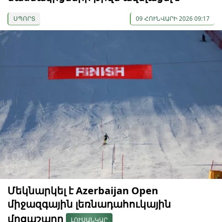
ՍՊՈՐՏ
09 ՀՈՒՆՎԱՐԻ 2026 09:17
Մեկնարկել է Azerbaijan Open
միջազգային լեռնադահուկային
մրցաշարը
ԼՈՒՍԱՆԿԱՐ