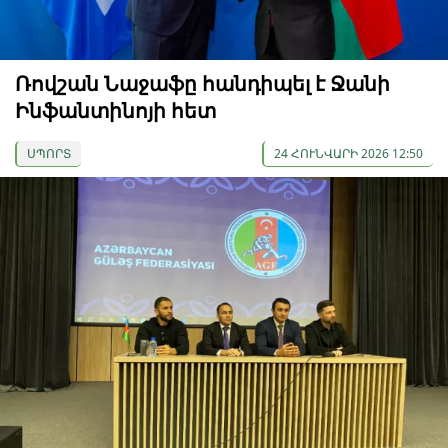
Ռովշան Նաջաֆը հանդիպել է Ջանի
Ինֆանտինոյի հետ
ՍՊՈՐՏ
24 ՀՈՒՆՎԱՐԻ 2026 12:50