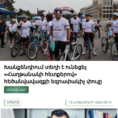
Խանքենդիում տեղի է ունեցել
«Հաղթանակի հետքերով»
հեծանվավազքի եզրափակիչ փուլը
ԼՈՒՍԱՆԿԱՐ
ՍՊՈՐՏ
13 ՆՈՅԵՄԲԵՐԻ 2025 09:14