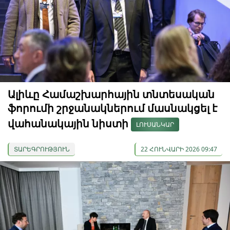
Ալիևը Համաշխարհային տնտեսական
ֆորումի շրջանակներում մասնակցել է
վահանակային նիստի
ԼՈՒՍԱՆԿԱՐ
ՏԱՐԵԳՐՈՒԹՅՈՒՆ
22 ՀՈՒՆՎԱՐԻ 2026 09:47