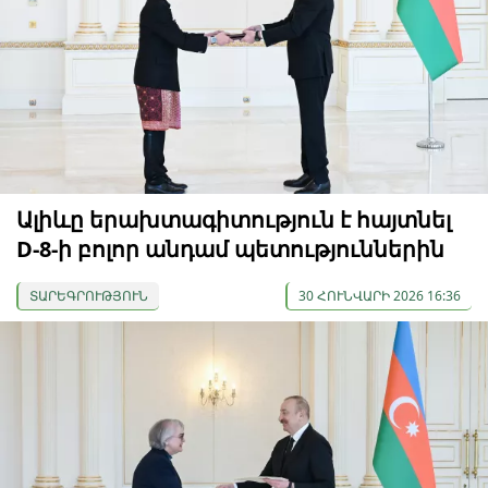
Ալիևը երախտագիտություն է հայտնել
D-8-ի բոլոր անդամ պետություններին
ՏԱՐԵԳՐՈՒԹՅՈՒՆ
30 ՀՈՒՆՎԱՐԻ 2026 16:36