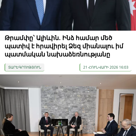
Թրամփը՝ Ալիևին. Ինձ համար մեծ
պատիվ է հրավիրել Ձեզ միանալու իմ
պատմական նախաձեռնությանը
ՏԱՐԵԳՐՈՒԹՅՈՒՆ
21 ՀՈՒՆՎԱՐԻ 2026 16:03