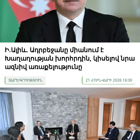
Ի.Ալիև. Ադրբեջանը միանում է
Խաղաղության խորհրդին, կիսելով նրա
ազնիվ առաքելությունը
ՏԱՐԵԳՐՈՒԹՅՈՒՆ
21 ՀՈՒՆՎԱՐԻ 2026 16:30