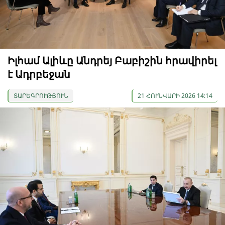
Իլհամ Ալիևը Անդրեյ Բաբիշին հրավիրել
է Ադրբեջան
ՏԱՐԵԳՐՈՒԹՅՈՒՆ
21 ՀՈՒՆՎԱՐԻ 2026 14:14