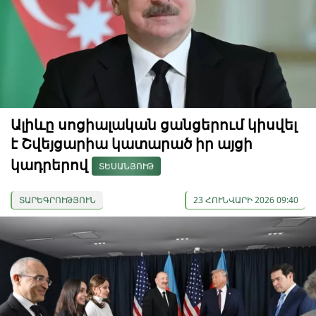
Ալիևը սոցիալական ցանցերում կիսվել
է Շվեյցարիա կատարած իր այցի
կադրերով
ՏԵՍԱՆՅՈՒԹ
ՏԱՐԵԳՐՈՒԹՅՈՒՆ
23 ՀՈՒՆՎԱՐԻ 2026 09:40