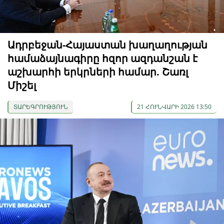
Ադրբեջան-Հայաստան խաղաղության
համաձայնագիրը հզոր ազդանշան է
աշխարհի երկրների համար. Շառլ
Միշել
ՏԱՐԵԳՐՈՒԹՅՈՒՆ
21 ՀՈՒՆՎԱՐԻ 2026 13:50