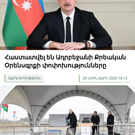
Հաստատվել են Ադրբեջանի Քրեական
Օրենսգրքի փոփոխությունները
ՏԱՐԵԳՐՈՒԹՅՈՒՆ
29 ՀՈՒՆՎԱՐԻ 2026 10:12