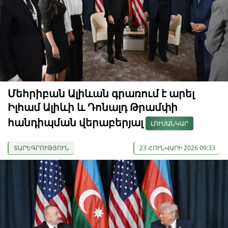
Մեհրիբան Ալիևան գրառում է արել
Իլհամ Ալիևի և Դոնալդ Թրամփի
հանդիպման վերաբերյալ
ԼՈՒՍԱՆԿԱՐ
ՏԱՐԵԳՐՈՒԹՅՈՒՆ
23 ՀՈՒՆՎԱՐԻ 2026 09:33