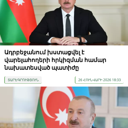
Ադրբեջանում խստացվել է
վարելահողերի հրկիզման համար
նախատեսված պատիժը
ՏԱՐԵԳՐՈՒԹՅՈՒՆ
26 ՀՈՒՆՎԱՐԻ 2026 18:33