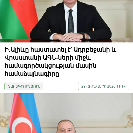
Ի.Ալիևը հաստատել է՝ Ադրբեջանի և
Վրաստանի ԱԳՆ-ների միջև
համագործակցության մասին
համաձայնագիրը
ՏԱՐԵԳՐՈՒԹՅՈՒՆ
29 ՀՈՒՆՎԱՐԻ 2026 11:17