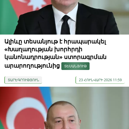
Ալիևը տեսանյութ է հրապարակել
«Խաղաղության խորհրդի
կանոնադրության» ստորագրման
արարողությունից
ՏԵՍԱՆՅՈՒԹ
ՏԱՐԵԳՐՈՒԹՅՈՒՆ
23 ՀՈՒՆՎԱՐԻ 2026 11:59