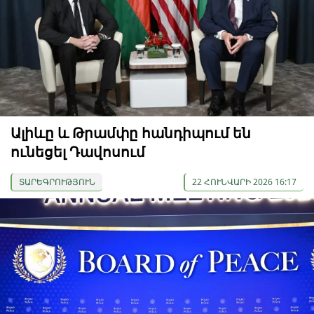
Ալիևը և Թրամփը հանդիպում են
ունեցել Դավոսում
ՏԱՐԵԳՐՈՒԹՅՈՒՆ
22 ՀՈՒՆՎԱՐԻ 2026 16:17