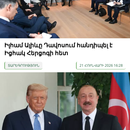
Իլհամ Ալիևը Դավոսում հանդիպել է
Իցհակ Հերցոգի հետ
ՏԱՐԵԳՐՈՒԹՅՈՒՆ
21 ՀՈՒՆՎԱՐԻ 2026 16:28