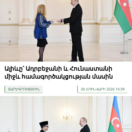
Ալիևը՝ Ադրբեջանի և Հունաստանի
միջև համագործակցության մասին
ՏԱՐԵԳՐՈՒԹՅՈՒՆ
30 ՀՈՒՆՎԱՐԻ 2026 16:39