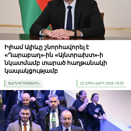
Իլհամ Ալիևը շնորհավորել է
«Ղարաբաղ»-ին «Այնտրախտ»-ի
նկատմամբ տարած հաղթանակի
կապակցությամբ
ՏԱՐԵԳՐՈՒԹՅՈՒՆ
22 ՀՈՒՆՎԱՐԻ 2026 10:33