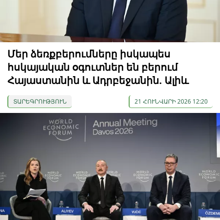
Մեր ձեռքբերումները իսկապես
հսկայական օգուտներ են բերում
Հայաստանին և Ադրբեջանին. Ալիև
ՏԱՐԵԳՐՈՒԹՅՈՒՆ
21 ՀՈՒՆՎԱՐԻ 2026 12:20