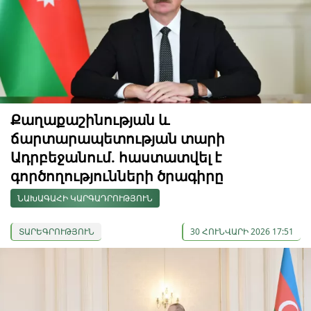
Քաղաքաշինության և
ճարտարապետության տարի
Ադրբեջանում. հաստատվել է
գործողությունների ծրագիրը
ՆԱԽԱԳԱՀԻ ԿԱՐԳԱԴՐՈՒԹՅՈՒՆ
ՏԱՐԵԳՐՈՒԹՅՈՒՆ
30 ՀՈՒՆՎԱՐԻ 2026 17:51