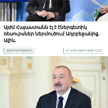
Այժմ Հայաստանն էլ է էներգետիկ
ռեսուրսներ ներմուծում Ադրբեջանից.
Ալիև
ՏԱՐԵԳՐՈՒԹՅՈՒՆ
21 ՀՈՒՆՎԱՐԻ 2026 12:55