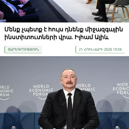
Մենք չպետք է հույս դնենք միջազգային
ինստիտուտների վրա. Իլհամ Ալիև
ՏԱՐԵԳՐՈՒԹՅՈՒՆ
21 ՀՈՒՆՎԱՐԻ 2026 10:56