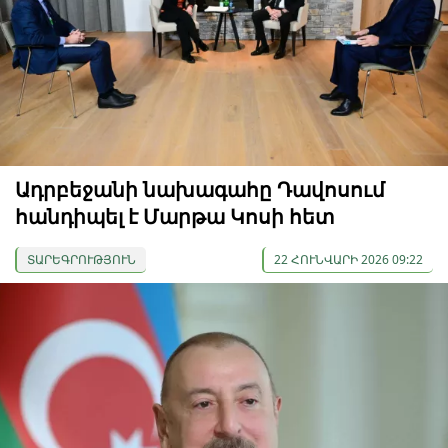
Ադրբեջանի նախագահը Դավոսում
հանդիպել է Մարթա Կոսի հետ
ՏԱՐԵԳՐՈՒԹՅՈՒՆ
22 ՀՈՒՆՎԱՐԻ 2026 09:22