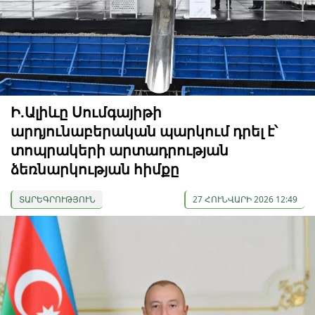
Ի.Ալիևը Սումգայիթի
արդյունաբերական պարկում դրել է՝
տոպրակերի արտադրության
ձեռնարկության հիմքը
ՏԱՐԵԳՐՈՒԹՅՈՒՆ
27 ՀՈՒՆՎԱՐԻ 2026 12:49