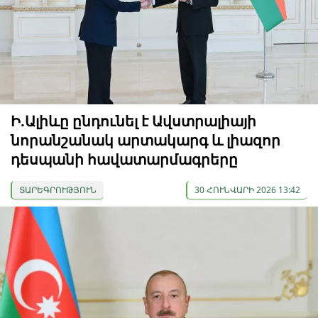
Ի.Ալիևը ընդունել է Ավստրալիայի
նորանշանակ արտակարգ և լիազոր
դեսպանի հավատարմագրերը
ՏԱՐԵԳՐՈՒԹՅՈՒՆ
30 ՀՈՒՆՎԱՐԻ 2026 13:42