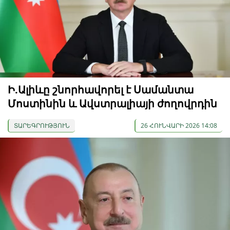
Ի.Ալիևը շնորհավորել է Սամանտա
Մոստինին և Ավստրալիայի ժողովրդին
ՏԱՐԵԳՐՈՒԹՅՈՒՆ
26 ՀՈՒՆՎԱՐԻ 2026 14:08