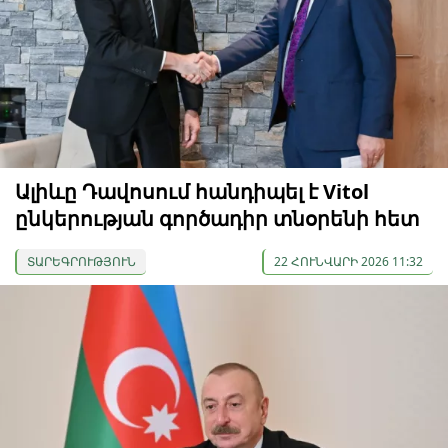
Ալիևը Դավոսում հանդիպել է Vitol
ընկերության գործադիր տնօրենի հետ
ՏԱՐԵԳՐՈՒԹՅՈՒՆ
22 ՀՈՒՆՎԱՐԻ 2026 11:32