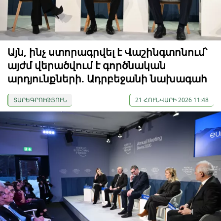
Այն, ինչ ստորագրվել է Վաշինգտոնում՝
այժմ վերածվում է գործնական
արդյունքների. Ադրբեջանի նախագահ
ՏԱՐԵԳՐՈՒԹՅՈՒՆ
21 ՀՈՒՆՎԱՐԻ 2026 11:48