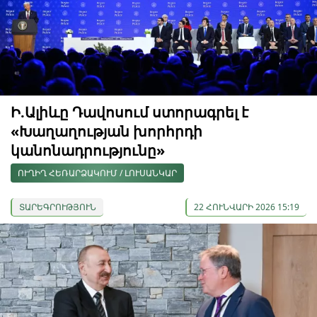
Ի.Ալիևը Դավոսում ստորագրել է
«Խաղաղության խորհրդի
կանոնադրությունը»
ՈՒՂԻՂ ՀԵՌԱՐՁԱԿՈՒՄ / ԼՈՒՍԱՆԿԱՐ
ՏԱՐԵԳՐՈՒԹՅՈՒՆ
22 ՀՈՒՆՎԱՐԻ 2026 15:19