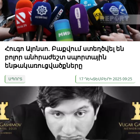
Հուգո Ալոնսո. Բաքվում ստեղծվել են
բոլոր անհրաժեշտ սպորտային
ենթակառուցվածքները
ՍՊՈՐՏ
17 ԴԵԿՏԵՄԲԵՐԻ 2025 09:25