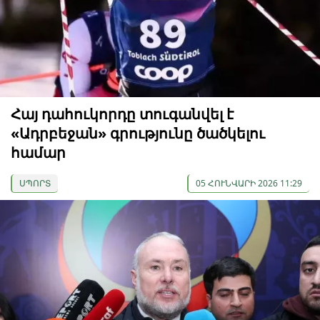
Հայ դահուկորդը տուգանվել է
«Ադրբեջան» գրությունը ծածկելու
համար
ՍՊՈՐՏ
05 ՀՈՒՆՎԱՐԻ 2026 11:29