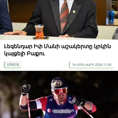
Լեգենդար Իփ Մանի աշակերտը կրկին
կայցելի Բաքու
ՍՊՈՐՏ
16 ՀՈՒՆՎԱՐԻ 2026 11:30