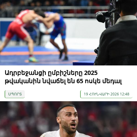
Ադրբեջանցի ըմբիշները 2025
թվականին նվաճել են 65 ոսկե մեդալ
ՍՊՈՐՏ
19 ՀՈՒՆՎԱՐԻ 2026 12:48