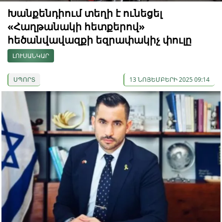
Խանքենդիում տեղի է ունեցել
«Հաղթանակի հետքերով»
հեծանվավազքի եզրափակիչ փուլը
ԼՈՒՍԱՆԿԱՐ
ՍՊՈՐՏ
13 ՆՈՅԵՄԲԵՐԻ 2025 09:14