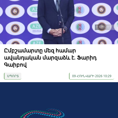
Ըմբշամարտը մեզ համար
ավանդական մարզաձև է. Ֆարիդ
Գաիբով
ՍՊՈՐՏ
09 ՀՈՒՆՎԱՐԻ 2026 10:29