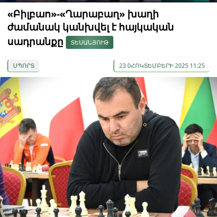
«Բիլբաո»-«Ղարաբաղ» խաղի
ժամանակ կանխվել է հայկական
սադրանքը
ՏԵՍԱՆՅՈՒԹ
ՍՊՈՐՏ
23 0ՀՈԿՏԵՄԲԵՐԻ 2025 11:25