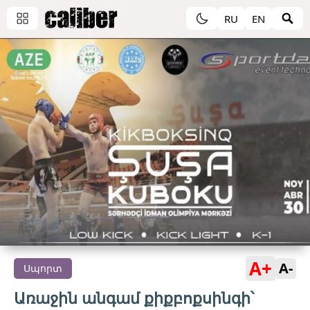
RU
EN
A+
A-
Սպորտ
Առաջին անգամ քիքբոքսինգի՝