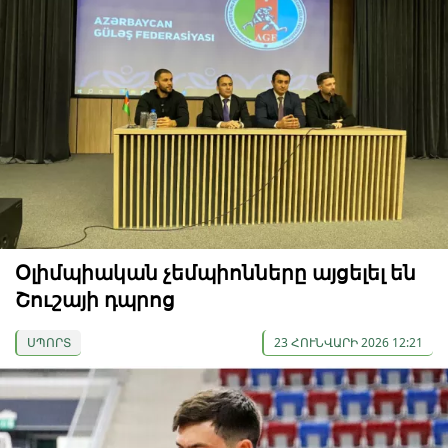
Օլիմպիական չեմպիոնները այցելել են
Շուշայի դպրոց
ՍՊՈՐՏ
23 ՀՈՒՆՎԱՐԻ 2026 12:21