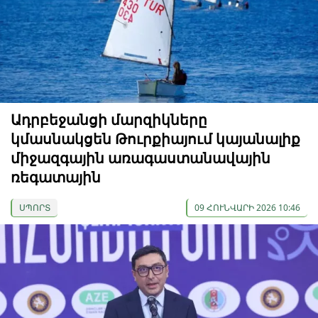
Ադրբեջանցի մարզիկները
կմասնակցեն Թուրքիայում կայանալիք
միջազգային առագաստանավային
ռեգատային
ՍՊՈՐՏ
09 ՀՈՒՆՎԱՐԻ 2026 10:46