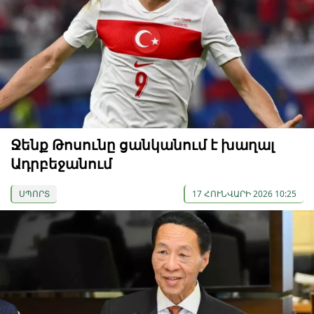
Ջենք Թոսունը ցանկանում է խաղալ
Ադրբեջանում
ՍՊՈՐՏ
17 ՀՈՒՆՎԱՐԻ 2026 10:25