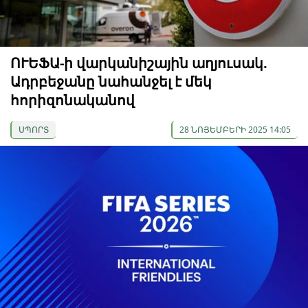
ՈՒԵՖԱ-ի վարկանիշային աղյուսակ.
Ադրբեջանը նահանջել է մեկ
հորիզոնականով
ՍՊՈՐՏ
28 ՆՈՅԵՄԲԵՐԻ 2025 14:05