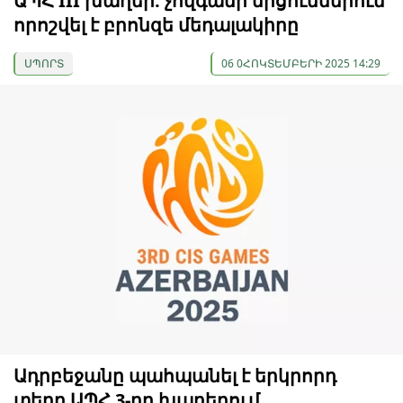
ԱՊՀ III խաղեր. չովգանի մրցումներում
որոշվել է բրոնզե մեդալակիրը
ՍՊՈՐՏ
06 0ՀՈԿՏԵՄԲԵՐԻ 2025 14:29
Ադրբեջանը պահպանել է երկրորդ
տեղը ԱՊՀ 3-րդ խաղերում