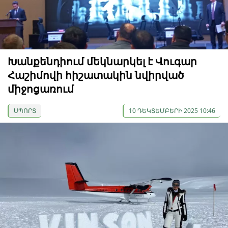
Խանքենդիում մեկնարկել է Վուգար
Հաշիմովի հիշատակին նվիրված
միջոցառում
ՍՊՈՐՏ
10 ԴԵԿՏԵՄԲԵՐԻ 2025 10:46