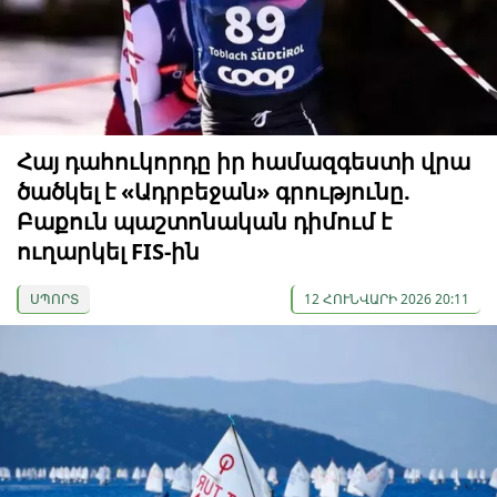
Հայ դահուկորդը իր համազգեստի վրա
ծածկել է «Ադրբեջան» գրությունը.
Բաքուն պաշտոնական դիմում է
ուղարկել FIS-ին
ՍՊՈՐՏ
12 ՀՈՒՆՎԱՐԻ 2026 20:11