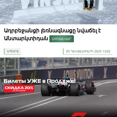
Ադրբեջանցի լեռնագնացը նվաճել է
Անտարկտիդան
ԼՈՒՍԱՆԿԱՐ
ՍՊՈՐՏ
05 ԴԵԿՏԵՄԲԵՐԻ 2025 13:02