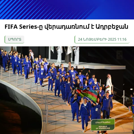
FIFA Series-ը վերադառնում է Ադրբեջան
ՍՊՈՐՏ
24 ՆՈՅԵՄԲԵՐԻ 2025 11:16