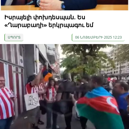
Իսրայելի փոխդեսպան. Ես
«Ղարաբաղի» երկրպագու եմ
ՍՊՈՐՏ
06 ՆՈՅԵՄԲԵՐԻ 2025 12:23