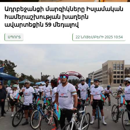
Ադրբեջանցի մարզիկները Իսլամական
համերաշխության խաղերն
ավարտեցին 59 մեդալով
ՍՊՈՐՏ
22 ՆՈՅԵՄԲԵՐԻ 2025 10:54