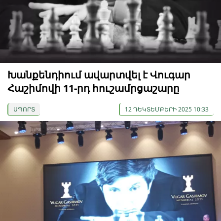
Խանքենդիում ավարտվել է Վուգար
Հաշիմովի 11-րդ հուշամրցաշարը
ՍՊՈՐՏ
12 ԴԵԿՏԵՄԲԵՐԻ 2025 10:33