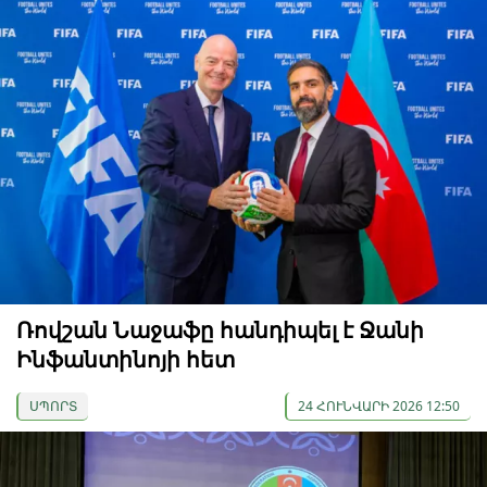
Ռովշան Նաջաֆը հանդիպել է Ջանի
Ինֆանտինոյի հետ
ՍՊՈՐՏ
24 ՀՈՒՆՎԱՐԻ 2026 12:50