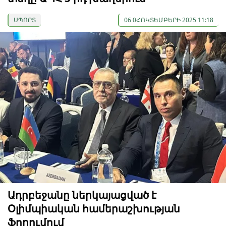
ՍՊՈՐՏ
06 0ՀՈԿՏԵՄԲԵՐԻ 2025 11:18
Ադրբեջանը ներկայացված է
Օլիմպիական համերաշխության
ֆորումում