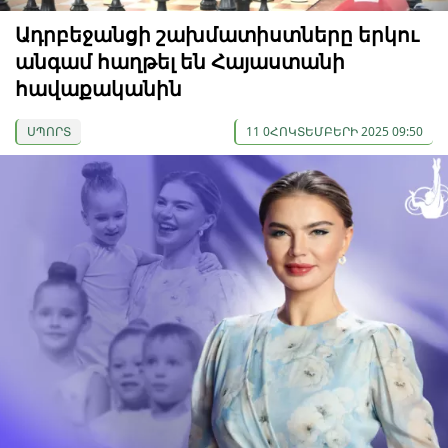
Ադրբեջանցի շախմատիստները երկու
անգամ հաղթել են Հայաստանի
հավաքականին
ՍՊՈՐՏ
11 0ՀՈԿՏԵՄԲԵՐԻ 2025 09:50