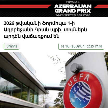
2026 թվականի Ֆորմուլա 1-ի
Ադրբեջանի Գրան պրի. տոմսերն
արդեն վաճառքում են
ՍՊՈՐՏ
03 ԴԵԿՏԵՄԲԵՐԻ 2025 17:40