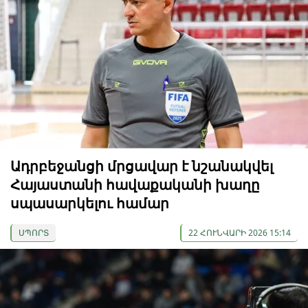
Ադրբեջանցի մրցավար է նշանակվել
Հայաստանի հավաքականի խաղը
սպասարկելու համար
ՍՊՈՐՏ
22 ՀՈՒՆՎԱՐԻ 2026 15:14