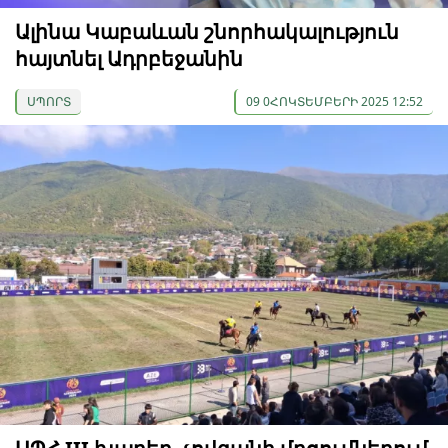
Ալինա Կաբաևան շնորհակալություն
հայտնել Ադրբեջանին
ՍՊՈՐՏ
09 0ՀՈԿՏԵՄԲԵՐԻ 2025 12:52