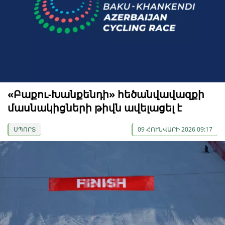
«Բաքու-Խանքենդի» հեծանվավազքի
մասնակիցների թիվն ավելացել է
ՍՊՈՐՏ
09 ՀՈՒՆՎԱՐԻ 2026 09:17