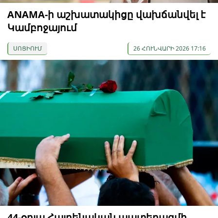
ANAMA-ի աշխատակիցը վախճանվել է
Կամբոջայում
ՍՈՑԻՈՒՄ
26 ՀՈՒՆՎԱՐԻ 2026 17:16
44-օրյա Հայրենական պատերազմի