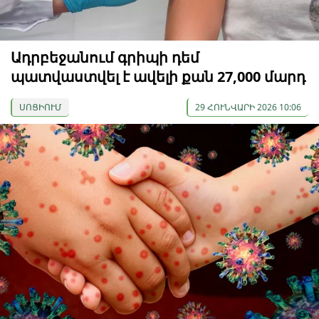
Ադրբեջանում գրիպի դեմ
պատվաստվել է ավելի քան 27,000 մարդ
ՍՈՑԻՈՒՄ
29 ՀՈՒՆՎԱՐԻ 2026 10:06