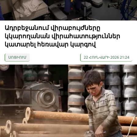
Ադրբեջանում վիրաբույժները
կկարողանան վիրահատություններ
կատարել հեռավար կարգով
ՍՈՑԻՈՒՄ
22 ՀՈՒՆՎԱՐԻ 2026 21:24