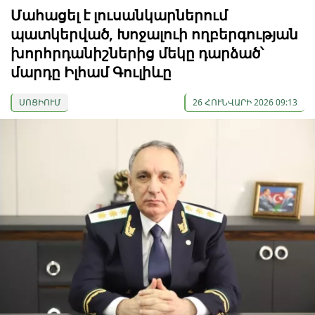
Մահացել է լուսանկարներում
պատկերված, Խոջալուի ողբերգության
խորհրդանիշներից մեկը դարձած՝
մարդը Իլհամ Գուլիևը
ՍՈՑԻՈՒՄ
26 ՀՈՒՆՎԱՐԻ 2026 09:13