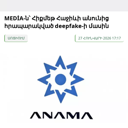
MEDİA-ն՝ Հիքմեթ Հաջիևի անունից
հրապարակված deepfake-ի մասին
ՍՈՑԻՈՒՄ
27 ՀՈՒՆՎԱՐԻ 2026 17:17