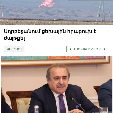
Ադրբեջանում ցեխային հրաբուխ է
ժայթքել
ՍՈՑԻՈՒՄ
31 ՀՈՒՆՎԱՐԻ 2026 09:31