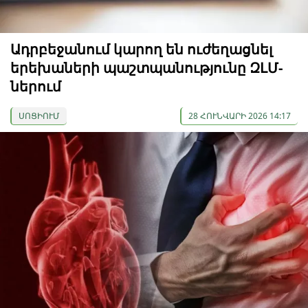
Ադրբեջանում կարող են ուժեղացնել
երեխաների պաշտպանությունը ԶԼՄ-
ներում
ՍՈՑԻՈՒՄ
28 ՀՈՒՆՎԱՐԻ 2026 14:17