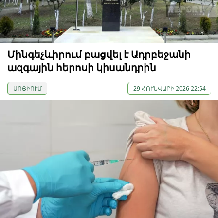
Մինգեչևիրում բացվել է Ադրբեջանի
ազգային հերոսի կիսանդրին
ՍՈՑԻՈՒՄ
29 ՀՈՒՆՎԱՐԻ 2026 22:54