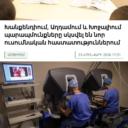
Խանքենդիում, Աղդամում և Խոջալիում
պարապմունքները սկսվել են նոր
ուսումնական հաստատություններում
ՍՈՑԻՈՒՄ
23 ՀՈՒՆՎԱՐԻ 2026 17:31