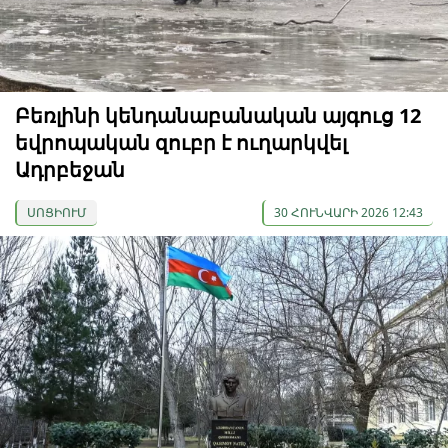
Բեռլինի կենդանաբանական այգուց 12
եվրոպական զուբր է ուղարկվել
Ադրբեջան
ՍՈՑԻՈՒՄ
30 ՀՈՒՆՎԱՐԻ 2026 12:43