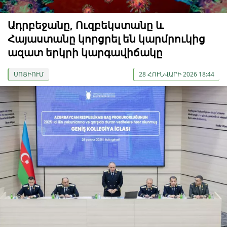
Ադրբեջանը, Ուզբեկստանը և
Հայաստանը կորցրել են կարմրուկից
ազատ երկրի կարգավիճակը
ՍՈՑԻՈՒՄ
28 ՀՈՒՆՎԱՐԻ 2026 18:44