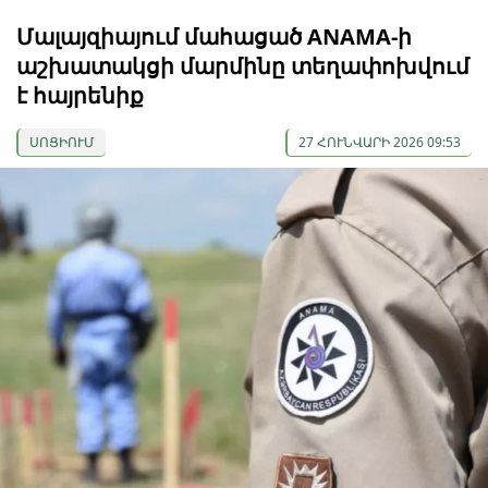
Մալայզիայում մահացած ANAMA-ի
աշխատակցի մարմինը տեղափոխվում
է հայրենիք
ՍՈՑԻՈՒՄ
27 ՀՈՒՆՎԱՐԻ 2026 09:53