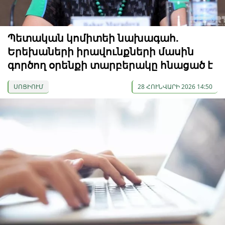
Պետական ​​կոմիտեի նախագահ.
Երեխաների իրավունքների մասին
գործող օրենքի տարբերակը հնացած է
ՍՈՑԻՈՒՄ
28 ՀՈՒՆՎԱՐԻ 2026 14:50