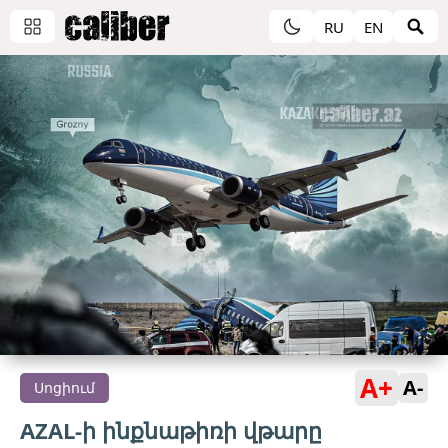
RU
EN
A+
A-
Սոցիում
AZAL-ի ինքնաթիռի վթարը