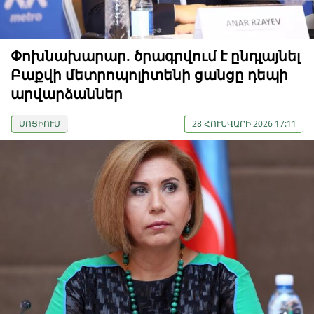
Փոխնախարար. ծրագրվում է ընդլայնել
Բաքվի մետրոպոլիտենի ցանցը դեպի
արվարձաններ
ՍՈՑԻՈՒՄ
28 ՀՈՒՆՎԱՐԻ 2026 17:11