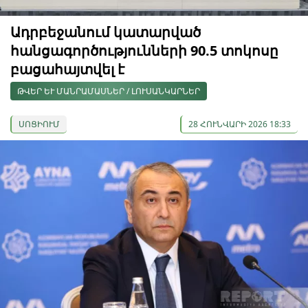
Ադրբեջանում կատարված
հանցագործությունների 90.5 տոկոսը
բացահայտվել է
ԹՎԵՐ ԵՒ ՄԱՆՐԱՄԱՍՆԵՐ / ԼՈՒՍԱՆԿԱՐՆԵՐ
ՍՈՑԻՈՒՄ
28 ՀՈՒՆՎԱՐԻ 2026 18:33