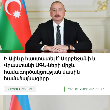
Ի.Ալիևը հաստատել է՝ Ադրբեջանի և
Վրաստանի ԱԳՆ-ների միջև
համագործակցության մասին
համաձայնագիրը
ՏԱՐԵԳՐՈՒԹՅՈՒՆ
29 ՀՈՒՆՎԱՐԻ 2026 11:17