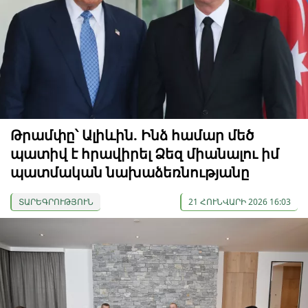
Թրամփը՝ Ալիևին. Ինձ համար մեծ
պատիվ է հրավիրել Ձեզ միանալու իմ
պատմական նախաձեռնությանը
ՏԱՐԵԳՐՈՒԹՅՈՒՆ
21 ՀՈՒՆՎԱՐԻ 2026 16:03