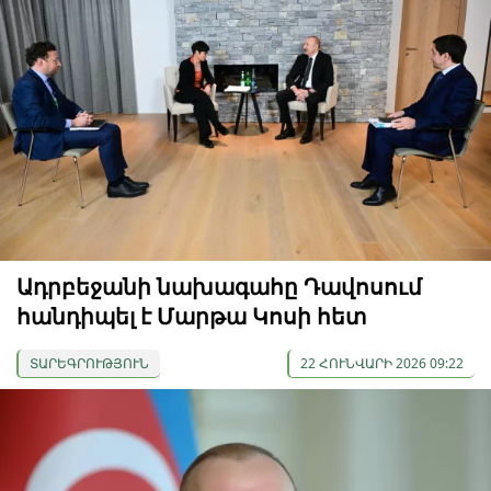
Ադրբեջանի նախագահը Դավոսում
հանդիպել է Մարթա Կոսի հետ
ՏԱՐԵԳՐՈՒԹՅՈՒՆ
22 ՀՈՒՆՎԱՐԻ 2026 09:22