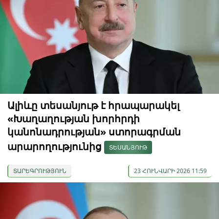
Ալիևը տեսանյութ է հրապարակել
«Խաղաղության խորհրդի
կանոնադրության» ստորագրման
արարողությունից
ՏԵՍԱՆՅՈՒԹ
ՏԱՐԵԳՐՈՒԹՅՈՒՆ
23 ՀՈՒՆՎԱՐԻ 2026 11:59