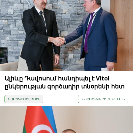
Ալիևը Դավոսում հանդիպել է Vitol
ընկերության գործադիր տնօրենի հետ
ՏԱՐԵԳՐՈՒԹՅՈՒՆ
22 ՀՈՒՆՎԱՐԻ 2026 11:32