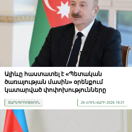
Ալիևը հաստատել է «Պետական
ծառայության մասին» օրենքում
կատարված փոփոխությունները
ՏԱՐԵԳՐՈՒԹՅՈՒՆ
26 ՀՈՒՆՎԱՐԻ 2026 18:31