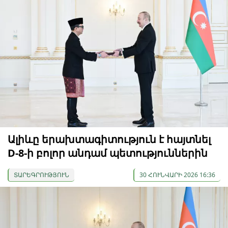
Ալիևը երախտագիտություն է հայտնել
D-8-ի բոլոր անդամ պետություններին
ՏԱՐԵԳՐՈՒԹՅՈՒՆ
30 ՀՈՒՆՎԱՐԻ 2026 16:36