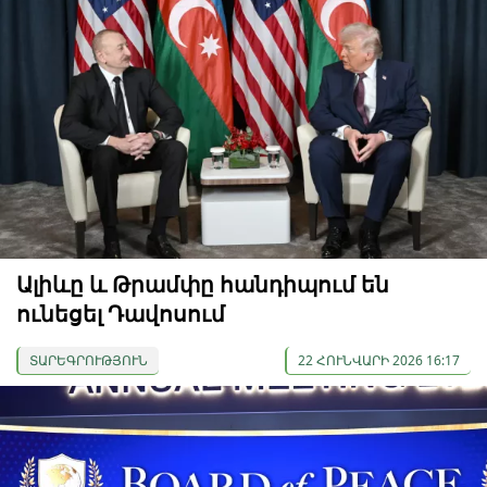
Ալիևը և Թրամփը հանդիպում են
ունեցել Դավոսում
ՏԱՐԵԳՐՈՒԹՅՈՒՆ
22 ՀՈՒՆՎԱՐԻ 2026 16:17