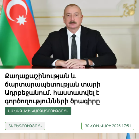
Քաղաքաշինության և
ճարտարապետության տարի
Ադրբեջանում. հաստատվել է
գործողությունների ծրագիրը
ՆԱԽԱԳԱՀԻ ԿԱՐԳԱԴՐՈՒԹՅՈՒՆ
ՏԱՐԵԳՐՈՒԹՅՈՒՆ
30 ՀՈՒՆՎԱՐԻ 2026 17:51