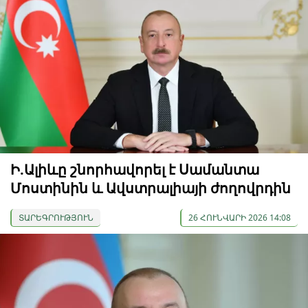
Ի.Ալիևը շնորհավորել է Սամանտա
Մոստինին և Ավստրալիայի ժողովրդին
ՏԱՐԵԳՐՈՒԹՅՈՒՆ
26 ՀՈՒՆՎԱՐԻ 2026 14:08