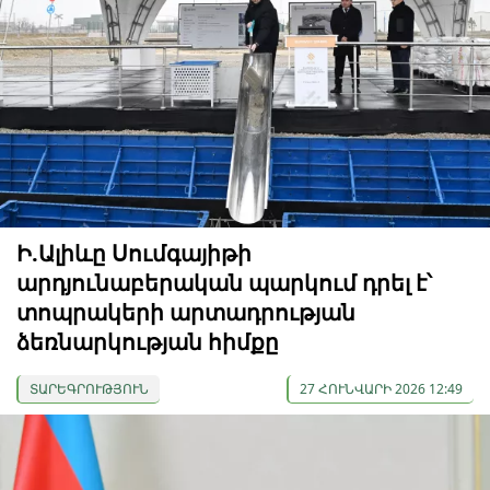
Ի.Ալիևը Սումգայիթի
արդյունաբերական պարկում դրել է՝
տոպրակերի արտադրության
ձեռնարկության հիմքը
ՏԱՐԵԳՐՈՒԹՅՈՒՆ
27 ՀՈՒՆՎԱՐԻ 2026 12:49