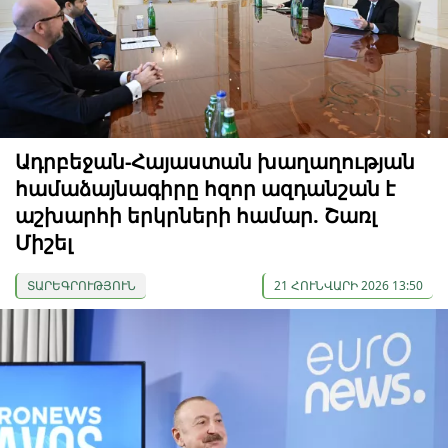
Ադրբեջան-Հայաստան խաղաղության
համաձայնագիրը հզոր ազդանշան է
աշխարհի երկրների համար. Շառլ
Միշել
ՏԱՐԵԳՐՈՒԹՅՈՒՆ
21 ՀՈՒՆՎԱՐԻ 2026 13:50