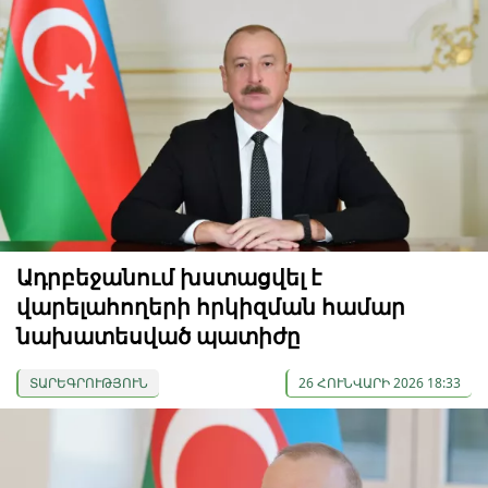
Ադրբեջանում խստացվել է
վարելահողերի հրկիզման համար
նախատեսված պատիժը
ՏԱՐԵԳՐՈՒԹՅՈՒՆ
26 ՀՈՒՆՎԱՐԻ 2026 18:33