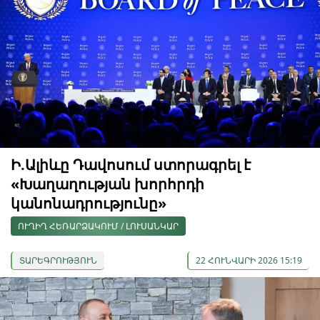
Ի.Ալիևը Դավոսում ստորագրել է
«Խաղաղության խորհրդի
կանոնադրությունը»
ՈՒՂԻՂ ՀԵՌԱՐՁԱԿՈՒՄ / ԼՈՒՍԱՆԿԱՐ
ՏԱՐԵԳՐՈՒԹՅՈՒՆ
22 ՀՈՒՆՎԱՐԻ 2026 15:19