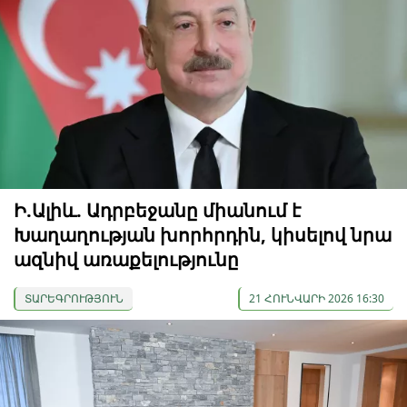
Ի.Ալիև. Ադրբեջանը միանում է
Խաղաղության խորհրդին, կիսելով նրա
ազնիվ առաքելությունը
ՏԱՐԵԳՐՈՒԹՅՈՒՆ
21 ՀՈՒՆՎԱՐԻ 2026 16:30