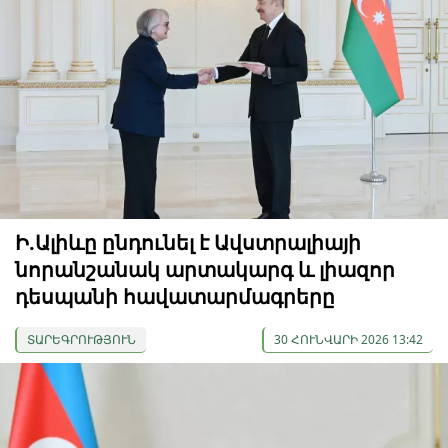
Ի.Ալիևը ընդունել է Ավստրալիայի
նորանշանակ արտակարգ և լիազոր
դեսպանի հավատարմագրերը
ՏԱՐԵԳՐՈՒԹՅՈՒՆ
30 ՀՈՒՆՎԱՐԻ 2026 13:42