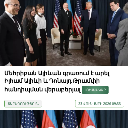
Մեհրիբան Ալիևան գրառում է արել
Իլհամ Ալիևի և Դոնալդ Թրամփի
հանդիպման վերաբերյալ
ԼՈՒՍԱՆԿԱՐ
ՏԱՐԵԳՐՈՒԹՅՈՒՆ
23 ՀՈՒՆՎԱՐԻ 2026 09:33