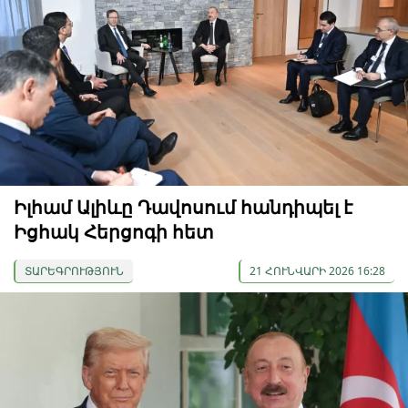
Իլհամ Ալիևը Դավոսում հանդիպել է
Իցհակ Հերցոգի հետ
ՏԱՐԵԳՐՈՒԹՅՈՒՆ
21 ՀՈՒՆՎԱՐԻ 2026 16:28