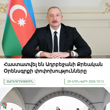
Հաստատվել են Ադրբեջանի Քրեական
Օրենսգրքի փոփոխությունները
ՏԱՐԵԳՐՈՒԹՅՈՒՆ
29 ՀՈՒՆՎԱՐԻ 2026 10:12