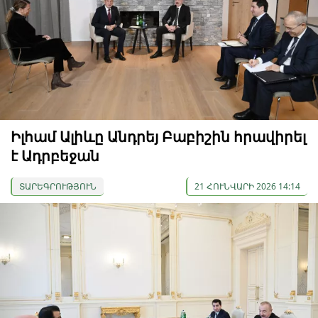
Իլհամ Ալիևը Անդրեյ Բաբիշին հրավիրել
է Ադրբեջան
ՏԱՐԵԳՐՈՒԹՅՈՒՆ
21 ՀՈՒՆՎԱՐԻ 2026 14:14