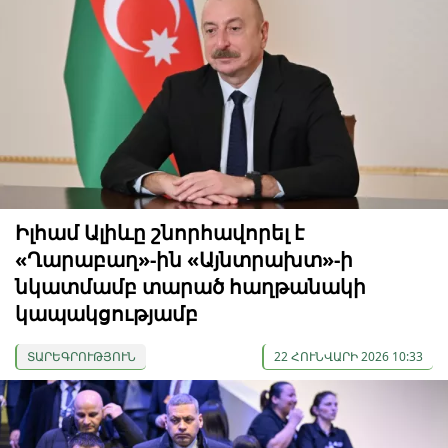
Իլհամ Ալիևը շնորհավորել է
«Ղարաբաղ»-ին «Այնտրախտ»-ի
նկատմամբ տարած հաղթանակի
կապակցությամբ
ՏԱՐԵԳՐՈՒԹՅՈՒՆ
22 ՀՈՒՆՎԱՐԻ 2026 10:33