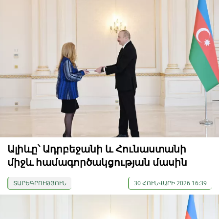
Ալիևը՝ Ադրբեջանի և Հունաստանի
միջև համագործակցության մասին
ՏԱՐԵԳՐՈՒԹՅՈՒՆ
30 ՀՈՒՆՎԱՐԻ 2026 16:39