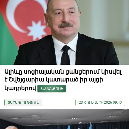
Ալիևը սոցիալական ցանցերում կիսվել
է Շվեյցարիա կատարած իր այցի
կադրերով
ՏԵՍԱՆՅՈՒԹ
ՏԱՐԵԳՐՈՒԹՅՈՒՆ
23 ՀՈՒՆՎԱՐԻ 2026 09:40