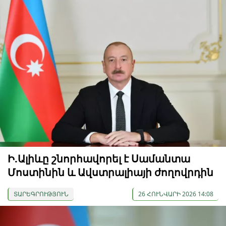
Ի.Ալիևը շնորհավորել է Սամանտա
Մոստինին և Ավստրալիայի ժողովրդին
ՏԱՐԵԳՐՈՒԹՅՈՒՆ
26 ՀՈՒՆՎԱՐԻ 2026 14:08