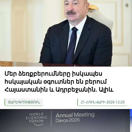
Մեր ձեռքբերումները իսկապես
հսկայական օգուտներ են բերում
Հայաստանին և Ադրբեջանին. Ալիև
ՏԱՐԵԳՐՈՒԹՅՈՒՆ
21 ՀՈՒՆՎԱՐԻ 2026 12:20