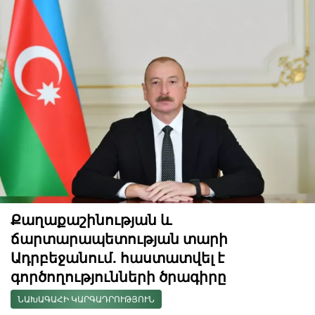
Քաղաքաշինության և
ճարտարապետության տարի
Ադրբեջանում. հաստատվել է
գործողությունների ծրագիրը
ՆԱԽԱԳԱՀԻ ԿԱՐԳԱԴՐՈՒԹՅՈՒՆ