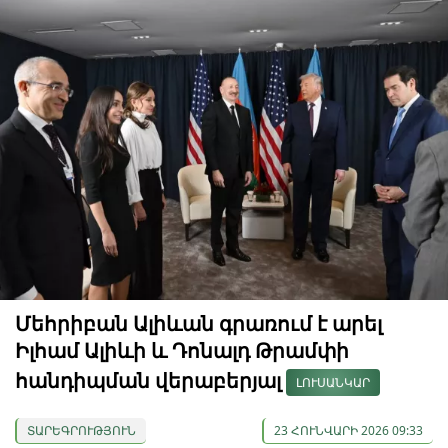
Մեհրիբան Ալիևան գրառում է արել
Իլհամ Ալիևի և Դոնալդ Թրամփի
հանդիպման վերաբերյալ
ԼՈՒՍԱՆԿԱՐ
ՏԱՐԵԳՐՈՒԹՅՈՒՆ
23 ՀՈՒՆՎԱՐԻ 2026 09:33