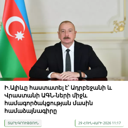
Ի.Ալիևը հաստատել է՝ Ադրբեջանի և
Վրաստանի ԱԳՆ-ների միջև
համագործակցության մասին
համաձայնագիրը
ՏԱՐԵԳՐՈՒԹՅՈՒՆ
29 ՀՈՒՆՎԱՐԻ 2026 11:17