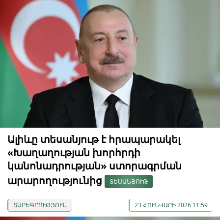
Ալիևը տեսանյութ է հրապարակել
«Խաղաղության խորհրդի
կանոնադրության» ստորագրման
արարողությունից
ՏԵՍԱՆՅՈՒԹ
ՏԱՐԵԳՐՈՒԹՅՈՒՆ
23 ՀՈՒՆՎԱՐԻ 2026 11:59