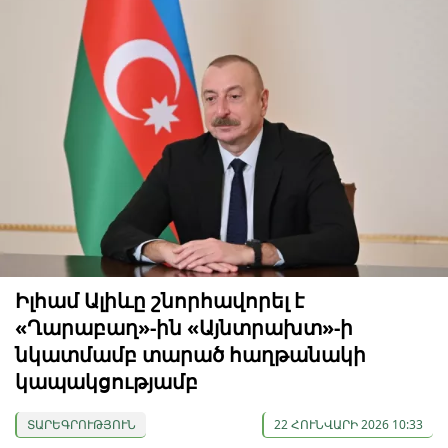
Իլհամ Ալիևը շնորհավորել է
«Ղարաբաղ»-ին «Այնտրախտ»-ի
նկատմամբ տարած հաղթանակի
կապակցությամբ
ՏԱՐԵԳՐՈՒԹՅՈՒՆ
22 ՀՈՒՆՎԱՐԻ 2026 10:33