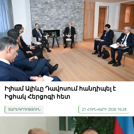
Իլհամ Ալիևը Դավոսում հանդիպել է
Իցհակ Հերցոգի հետ
ՏԱՐԵԳՐՈՒԹՅՈՒՆ
21 ՀՈՒՆՎԱՐԻ 2026 16:28