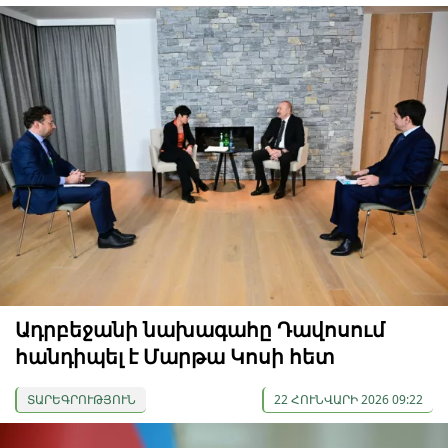
Ադրբեջանի նախագահը Դավոսում
հանդիպել է Մարթա Կոսի հետ
ՏԱՐԵԳՐՈՒԹՅՈՒՆ
22 ՀՈՒՆՎԱՐԻ 2026 09:22