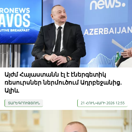
Այժմ Հայաստանն էլ է էներգետիկ
ռեսուրսներ ներմուծում Ադրբեջանից.
Ալիև
ՏԱՐԵԳՐՈՒԹՅՈՒՆ
21 ՀՈՒՆՎԱՐԻ 2026 12:55