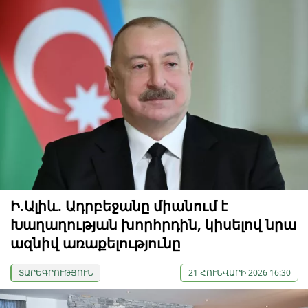
Ի.Ալիև. Ադրբեջանը միանում է
Խաղաղության խորհրդին, կիսելով նրա
ազնիվ առաքելությունը
ՏԱՐԵԳՐՈՒԹՅՈՒՆ
21 ՀՈՒՆՎԱՐԻ 2026 16:30