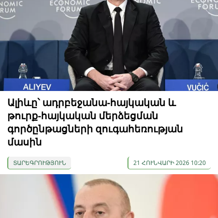
Ալիևը՝ ադրբեջանա-հայկական և
թուրք-հայկական մերձեցման
գործընթացների զուգահեռության
մասին
ՏԱՐԵԳՐՈՒԹՅՈՒՆ
21 ՀՈՒՆՎԱՐԻ 2026 10:20