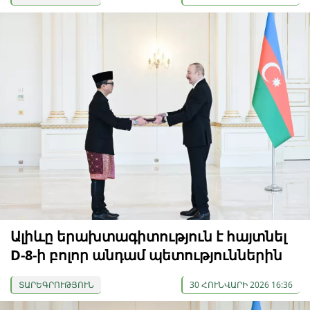
Ալիևը երախտագիտություն է հայտնել
D-8-ի բոլոր անդամ պետություններին
ՏԱՐԵԳՐՈՒԹՅՈՒՆ
30 ՀՈՒՆՎԱՐԻ 2026 16:36