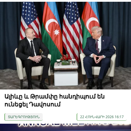
Ալիևը և Թրամփը հանդիպում են
ունեցել Դավոսում
ՏԱՐԵԳՐՈՒԹՅՈՒՆ
22 ՀՈՒՆՎԱՐԻ 2026 16:17