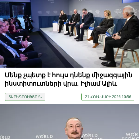
Մենք չպետք է հույս դնենք միջազգային
ինստիտուտների վրա. Իլհամ Ալիև
ՏԱՐԵԳՐՈՒԹՅՈՒՆ
21 ՀՈՒՆՎԱՐԻ 2026 10:56