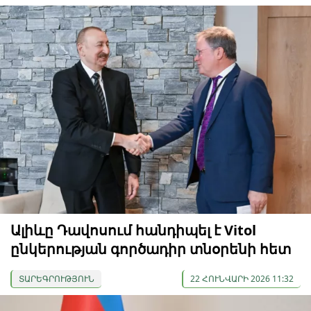
Ալիևը Դավոսում հանդիպել է Vitol
ընկերության գործադիր տնօրենի հետ
ՏԱՐԵԳՐՈՒԹՅՈՒՆ
22 ՀՈՒՆՎԱՐԻ 2026 11:32