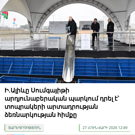
Ի.Ալիևը Սումգայիթի
արդյունաբերական պարկում դրել է՝
տոպրակերի արտադրության
ձեռնարկության հիմքը
ՏԱՐԵԳՐՈՒԹՅՈՒՆ
27 ՀՈՒՆՎԱՐԻ 2026 12:49