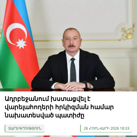
Ադրբեջանում խստացվել է
վարելահողերի հրկիզման համար
նախատեսված պատիժը
ՏԱՐԵԳՐՈՒԹՅՈՒՆ
26 ՀՈՒՆՎԱՐԻ 2026 18:33