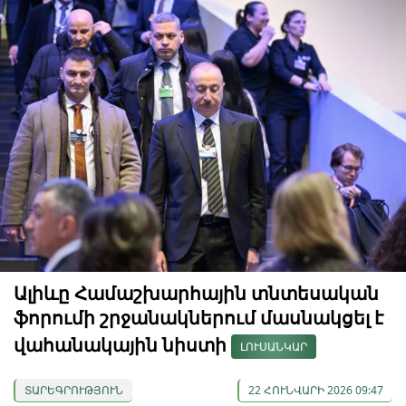
Ալիևը Համաշխարհային տնտեսական
ֆորումի շրջանակներում մասնակցել է
վահանակային նիստի
ԼՈՒՍԱՆԿԱՐ
ՏԱՐԵԳՐՈՒԹՅՈՒՆ
22 ՀՈՒՆՎԱՐԻ 2026 09:47