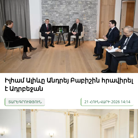
Իլհամ Ալիևը Անդրեյ Բաբիշին հրավիրել
է Ադրբեջան
ՏԱՐԵԳՐՈՒԹՅՈՒՆ
21 ՀՈՒՆՎԱՐԻ 2026 14:14