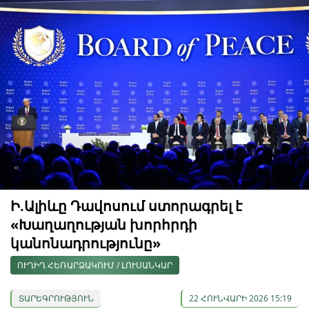
Ի.Ալիևը Դավոսում ստորագրել է
«Խաղաղության խորհրդի
կանոնադրությունը»
ՈՒՂԻՂ ՀԵՌԱՐՁԱԿՈՒՄ / ԼՈՒՍԱՆԿԱՐ
ՏԱՐԵԳՐՈՒԹՅՈՒՆ
22 ՀՈՒՆՎԱՐԻ 2026 15:19