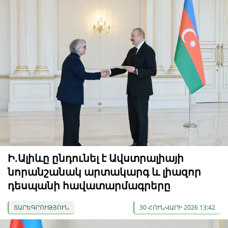
Ի.Ալիևը ընդունել է Ավստրալիայի
նորանշանակ արտակարգ և լիազոր
դեսպանի հավատարմագրերը
ՏԱՐԵԳՐՈՒԹՅՈՒՆ
30 ՀՈՒՆՎԱՐԻ 2026 13:42