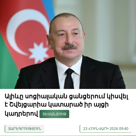
Ալիևը սոցիալական ցանցերում կիսվել
է Շվեյցարիա կատարած իր այցի
կադրերով
ՏԵՍԱՆՅՈՒԹ
ՏԱՐԵԳՐՈՒԹՅՈՒՆ
23 ՀՈՒՆՎԱՐԻ 2026 09:40