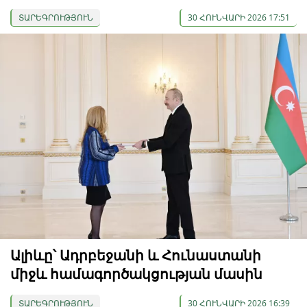
ՏԱՐԵԳՐՈՒԹՅՈՒՆ
30 ՀՈՒՆՎԱՐԻ 2026 17:51
Ալիևը՝ Ադրբեջանի և Հունաստանի
միջև համագործակցության մասին
ՏԱՐԵԳՐՈՒԹՅՈՒՆ
30 ՀՈՒՆՎԱՐԻ 2026 16:39