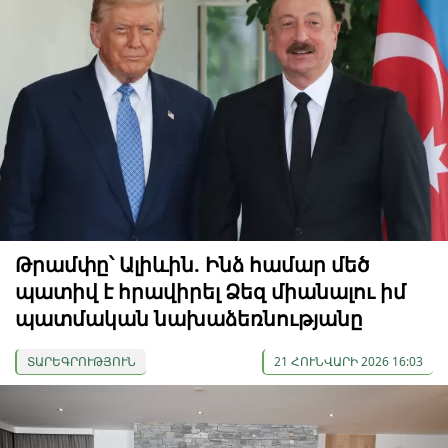
Թրամփը՝ Ալիևին. Ինձ համար մեծ
պատիվ է հրավիրել Ձեզ միանալու իմ
պատմական նախաձեռնությանը
ՏԱՐԵԳՐՈՒԹՅՈՒՆ
21 ՀՈՒՆՎԱՐԻ 2026 16:03