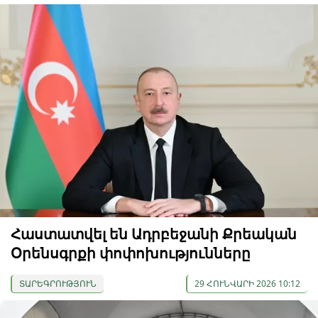
Հաստատվել են Ադրբեջանի Քրեական
Օրենսգրքի փոփոխությունները
ՏԱՐԵԳՐՈՒԹՅՈՒՆ
29 ՀՈՒՆՎԱՐԻ 2026 10:12