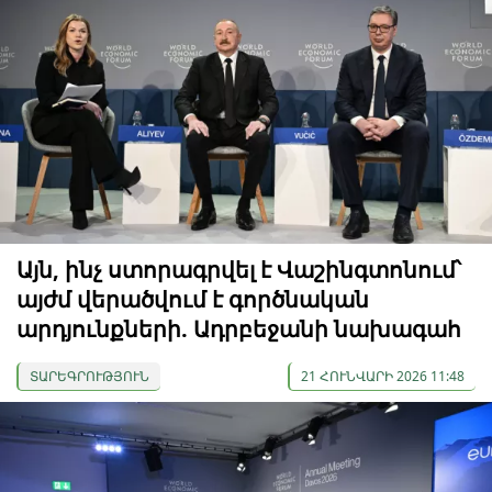
Այն, ինչ ստորագրվել է Վաշինգտոնում՝
այժմ վերածվում է գործնական
արդյունքների. Ադրբեջանի նախագահ
ՏԱՐԵԳՐՈՒԹՅՈՒՆ
21 ՀՈՒՆՎԱՐԻ 2026 11:48